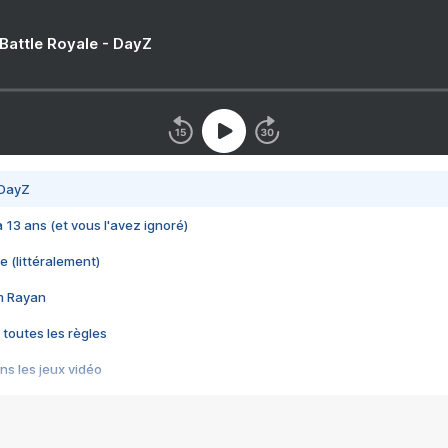
 Battle Royale - DayZ
 DayZ
 a 13 ans (et vous l'avez ignoré)
e (littéralement)
im Rayan
 toutes les règles
s les jeux vidéo
us choquant de Rockstar ? - Le scandale BULLY
e plus moche de Steam