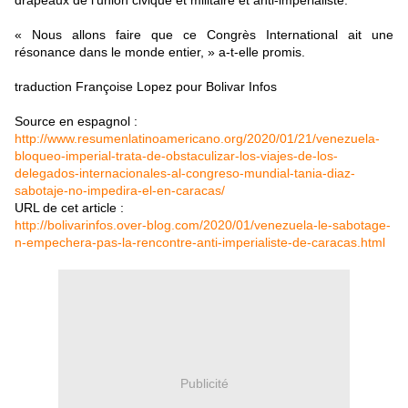
drapeaux de l'union civique et militaire et anti-impérialiste.
« Nous allons faire que ce Congrès International ait une
résonance dans le monde entier, » a-t-elle promis.
traduction Françoise Lopez pour Bolivar Infos
Source en espagnol :
http://www.resumenlatinoamericano.org/2020/01/21/venezuela-
bloqueo-imperial-trata-de-obstaculizar-los-viajes-de-los-
delegados-internacionales-al-congreso-mundial-tania-diaz-
sabotaje-no-impedira-el-en-caracas/
URL de cet article :
http://bolivarinfos.over-blog.com/2020/01/venezuela-le-sabotage-
n-empechera-pas-la-rencontre-anti-imperialiste-de-caracas.html
Publicité