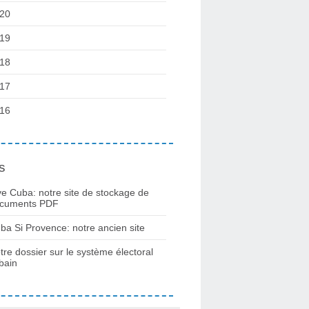
20
19
18
17
16
s
ve Cuba: notre site de stockage de
cuments PDF
ba Si Provence: notre ancien site
tre dossier sur le système électoral
bain