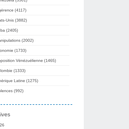
nezuela
(5301)
gérence
(4117)
ats-Unis
(3882)
ba
(2405)
nipulations
(2002)
onomie
(1733)
position Vénézuélienne
(1465)
lombie
(1333)
érique Latine
(1275)
olences
(992)
ives
26