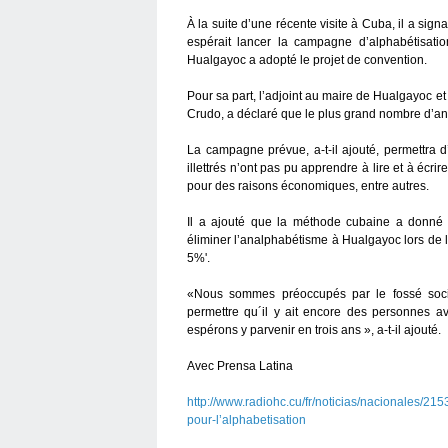
À la suite d’une récente visite à Cuba, il a sign
espérait lancer la campagne d’alphabétisatio
Hualgayoc a adopté le projet de convention.
Pour sa part, l’adjoint au maire de Hualgayoc e
Crudo, a déclaré que le plus grand nombre d’an
La campagne prévue, a-t-il ajouté, permettra d
illettrés n’ont pas pu apprendre à lire et à écr
pour des raisons économiques, entre autres.
Il a ajouté que la méthode cubaine a donné
éliminer l’analphabétisme à Hualgayoc lors de l
5%'.
«Nous sommes préoccupés par le fossé soci
permettre qu´il y ait encore des personnes av
espérons y parvenir en trois ans », a-t-il ajouté.
Avec Prensa Latina
http://www.radiohc.cu/fr/noticias/nacionales/2
pour-l’alphabetisation