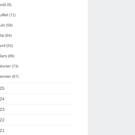
oût
(9)
uillet
(71)
uin
(58)
ai
(64)
vril
(55)
ars
(86)
évrier
(73)
anvier
(87)
25
24
23
22
21