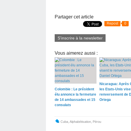
Partager cet article
Repost
0
S'inscrire à la newsletter
Vous aimerez aussi :
Nicaragua: Après 
Colombie : Le président
les Etats-Unis vise
élu annonce la fermeture
renversement de D
de 14 ambassades et 15
Ortega
consulats
Cuba
,
Alphabétisation
,
Pérou