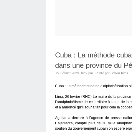
Cuba : La méthode cubain
dans une province du P
27 Février 2020, 16:55pm
|
Publié par Bolivar Infos
Cuba : La méthode cubaine d'alphabétisation b
Lima, 26 février (RHC) Le maire de la province
l’analphabétisme de ce territoire à l’aide de l
et a annoncé qu’il souhaitait pour cela la coopé
Aguilar a déclaré à l’agence de presse nation
Cajamarca, compte plus de 20 mille analphabè
soutien du gouvernement cubain on espère éradi