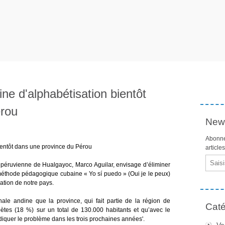
e d'alphabétisation bientôt
érou
News
Abonne
ientôt dans une province du Pérou
article
Email
 péruvienne de Hualgayoc, Marco Aguilar, envisage d’éliminer
a méthode pédagogique cubaine « Yo sí puedo » (Oui je le peux)
ration de notre pays.
ale andine que la province, qui fait partie de la région de
Caté
tes (18 %) sur un total de 130.000 habitants et qu’avec le
quer le problème dans les trois prochaines années'.