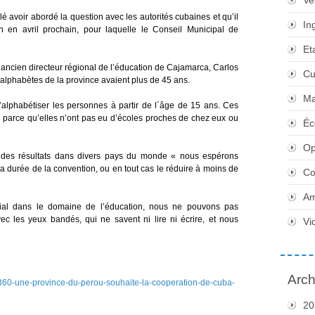
Ve
alé avoir abordé la question avec les autorités cubaines et qu’il
In
n en avril prochain, pour laquelle le Conseil Municipal de
Et
t ancien directeur régional de l’éducation de Cajamarca, Carlos
Cu
alphabètes de la province avaient plus de 45 ans.
Ma
’alphabétiser les personnes à partir de l´âge de 15 ans. Ces
ire parce qu’elles n’ont pas eu d’écoles proches de chez eux ou
Éc
Op
 des résultats dans divers pays du monde « nous espérons
a durée de la convention, ou en tout cas le réduire à moins de
Co
Am
al dans le domaine de l’éducation, nous ne pouvons pas
ec les yeux bandés, qui ne savent ni lire ni écrire, et nous
Vi
Arch
15360-une-province-du-perou-souhaite-la-cooperation-de-cuba-
20