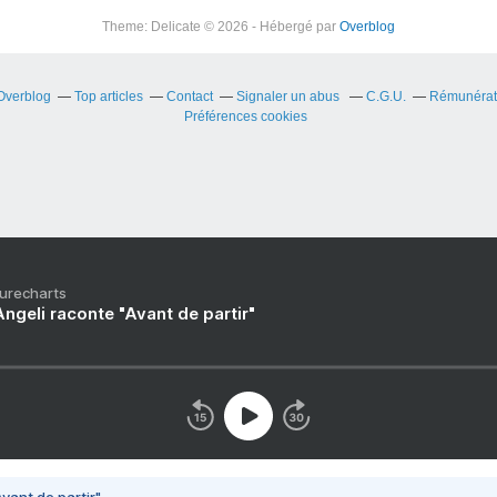
Theme: Delicate © 2026 - Hébergé par
Overblog
 Overblog
Top articles
Contact
Signaler un abus
C.G.U.
Rémunérati
Préférences cookies
Purecharts
ngeli raconte "Avant de partir"