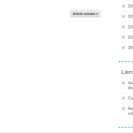
20
Article suivant »
20
20
20
20
Lien
Vi
do
Cu
No
cu