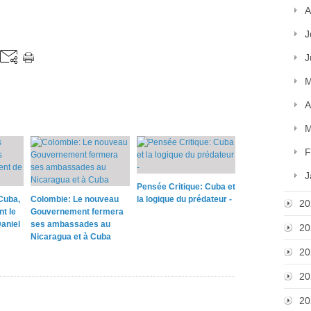
A
J
J
M
A
M
F
J
Pensée Critique: Cuba et
Cuba,
Colombie: Le nouveau
la logique du prédateur -
20
nt le
Gouvernement fermera
aniel
ses ambassades au
20
Nicaragua et à Cuba
20
20
20