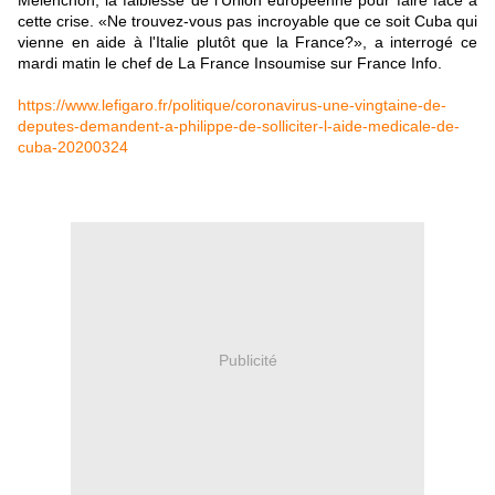
Mélenchon, la faiblesse de l'Union européenne pour faire face à
cette crise. «Ne trouvez-vous pas incroyable que ce soit Cuba qui
vienne en aide à l'Italie plutôt que la France?», a interrogé ce
mardi matin le chef de La France Insoumise sur France Info.
https://www.lefigaro.fr/politique/coronavirus-une-vingtaine-de-
deputes-demandent-a-philippe-de-solliciter-l-aide-medicale-de-
cuba-20200324
Publicité