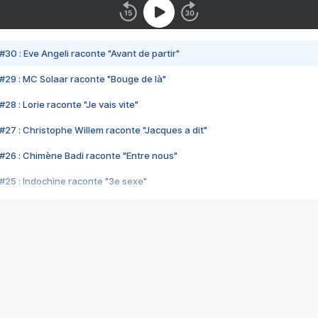
#30 : Eve Angeli raconte "Avant de partir"
#29 : MC Solaar raconte "Bouge de là"
28 : Lorie raconte "Je vais vite"
#27 : Christophe Willem raconte "Jacques a dit"
#26 : Chimène Badi raconte "Entre nous"
#25 : Indochine raconte "3e sexe"
#24 : Zaho raconte "C'est chelou"
#23 : Patrick Bruel raconte "Au café des délices"
#22 : Kyo raconte "Le chemin"
#21 : Nolwenn Leroy raconte "Cassé"
#20 : Patrick Hernandez raconte "Born to be alive"