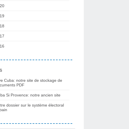
20
19
18
17
16
s
ve Cuba: notre site de stockage de
cuments PDF
ba Si Provence: notre ancien site
tre dossier sur le système électoral
bain