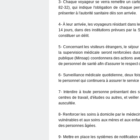
3- Chaque voyageur se verra remettre un carto
82-32), qui indique l'obligation de chaque pe
présenter à l'autorité sanitaire dès son arrivée.
4- À leur arrivée, les voyageurs résidant dans 
14 jours, dans des institutions prévues par la
constituer un délit.
5- Concernant les visiteurs étrangers, le séjour
la supervision médicale seront renforcées dura
publique (Minsap) coordonnera des actions ave
de personnel de santé afin d'assurer le respect 
6- Surveillance médicale quotidienne, deux fois
le personnel qui continuera à assurer le service 
7- Interdire à toute personne présentant des 
centres de travail, d'études ou autres, et veill
auscultée.
8- Renforcer les soins à domicile par le médecin 
vulnérables et aux soins aux mères et aux enfa
des personnes âgées.
9- Mettre en place les systèmes de notification