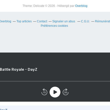
Theme: Delicate © 2026 - Hébergé par
Overblog
 Overblog
Top articles
Contact
Signaler un abus
C.G.U.
Rémunérati
Préférences cookies
 Battle Royale - DayZ