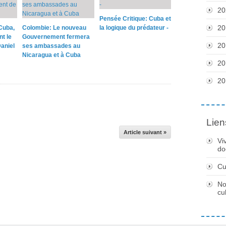
20
Pensée Critique: Cuba et
20
Cuba,
Colombie: Le nouveau
la logique du prédateur -
nt le
Gouvernement fermera
20
aniel
ses ambassades au
Nicaragua et à Cuba
20
20
Lien
Article suivant »
Vi
do
Cu
No
cu