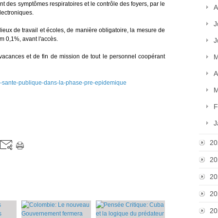
t des symptômes respiratoires et le contrôle des foyers, par le
A
lectroniques.
J
lieux de travail et écoles, de manière obligatoire, la mesure de
m 0,1%, avant l'accès.
J
vacances et de fin de mission de tout le personnel coopérant
M
A
e-sante-publique-dans-la-phase-pre-
epidemique
M
F
J
20
20
20
20
20