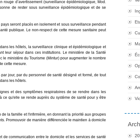
Ve
n rouge d’avertissement (surveillance épidémiologique, Mod.
rsonne de rester sous surveillance épidémiologique et de se
In
Et
le pays seront placés en isolement et sous surveillance pendant
 Santé publique. Le non-respect de cette mesure sanitaire peut
Cu
Ma
 dans les hôtels, la surveillance clinique et épidémiologique et
nt leur séjour dans ces institutions. Le ministère de la Santé
Éc
c le ministère du Tourisme (Mintur) pour augmenter le nombre
de cette mesure.
Op
 par jour, par du personnel de santé désigné et formé, de tout
Co
dans les hôtels.
Am
signes et des symptômes respiratoires de se rendre dans les
er à ce qu'elle se rende auprès du système de santé pour y être
Vi
de la famille et l'infirmière, en donnant la priorité aux groupes
nts. Promouvoir de manière différenciée le maintien à domicile
Arch
20
 et de communication entre le domicile et les services de santé