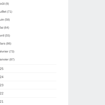
oût
(9)
uillet
(71)
uin
(58)
ai
(64)
vril
(55)
ars
(86)
évrier
(73)
anvier
(87)
25
24
23
22
21