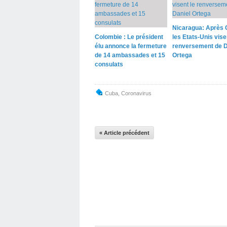
Nicaragua: Après 
Colombie : Le président
les Etats-Unis vise
élu annonce la fermeture
renversement de D
de 14 ambassades et 15
Ortega
consulats
Cuba
,
Coronavirus
« Article précédent