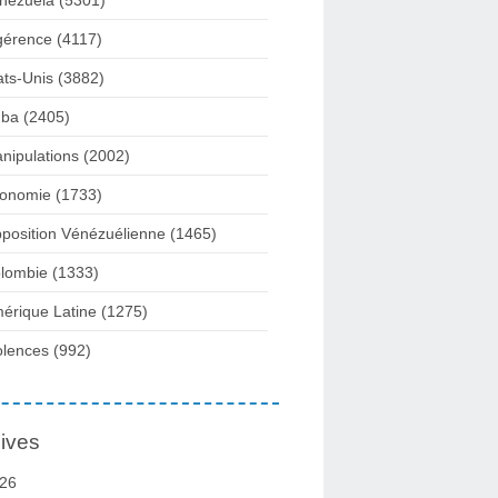
nezuela
(5301)
gérence
(4117)
ats-Unis
(3882)
ba
(2405)
nipulations
(2002)
onomie
(1733)
position Vénézuélienne
(1465)
lombie
(1333)
érique Latine
(1275)
olences
(992)
ives
26