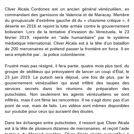
Cliver Alcala Cordones est un ancien général vénézuélien, ex
commandant des garnisons de Valencia et de Maracay. Membre
du groupuscule d’extrême gauche dit du « chavisme critique », il
déserte en 2016 et rejoint la lutte armée contre le gouvernement
bolivarien. Lors de la tentative d’invasion du Venezuela, le 23
février 2019, repeinte en "aide humanitaire" par le système
médiatique international, Cliver Alcala est à la tête d’un bataillon
de 200 mercenaires et prétend passer la frontière en force. Il en
sera empêché par…la police colombienne.
Frustré mais pas résigné, il fera partie, quatre mois plus tard, du
groupe de séditieux qui prévoyaient de lancer un coup d’État, le
23 juin 2019. Le putsch sera déjoué, une fois de plus, par le
gouvernement vénézuélien qui avait infiltré des taupes des
services secrets dans les réunions de préparation des
putschistes. Non seulement les agents vénézuéliens se sont
infiltrés, mais il ont filmé les rencontres. Il ne s’agit donc pas d’un
point de vue, mais de faits. Les vidéos sont mêmes disponibles
sur youtube pour ceux qui auraient des doutes.
Dans les échanges entre putschistes, il ressort que Cliver Alcala
est à la tête de plusieurs dizaines de mercenaires, et reçoit l’aide