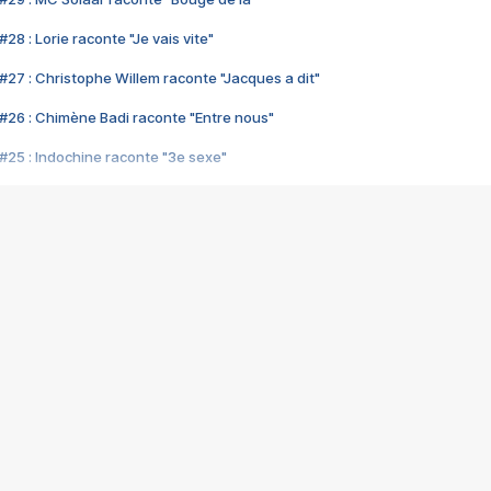
28 : Lorie raconte "Je vais vite"
#27 : Christophe Willem raconte "Jacques a dit"
#26 : Chimène Badi raconte "Entre nous"
#25 : Indochine raconte "3e sexe"
#24 : Zaho raconte "C'est chelou"
#23 : Patrick Bruel raconte "Au café des délices"
#22 : Kyo raconte "Le chemin"
#21 : Nolwenn Leroy raconte "Cassé"
#20 : Patrick Hernandez raconte "Born to be alive"
#19 : Lorie raconte "Près de moi"
#18 : Michael Jones raconte "A nos actes manqués" (avec Jean-Jacque
#17 : Khaled raconte "Aïcha"