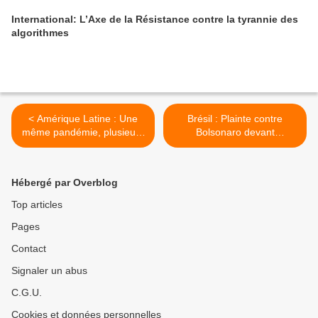
International: L’Axe de la Résistance contre la tyrannie des
algorithmes
< Amérique Latine : Une
Brésil : Plainte contre
même pandémie, plusieurs
Bolsonaro devant
réponses sanitaires
la Commission
Interaméricaine des Droits
de l'Homme >
Hébergé par Overblog
Top articles
Pages
Contact
Signaler un abus
C.G.U.
Cookies et données personnelles