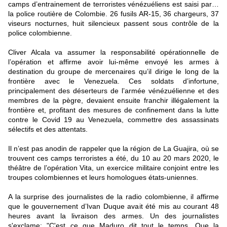
camps d’entrainement de terroristes vénézuéliens est saisi par…
la police routière de Colombie. 26 fusils AR-15, 36 chargeurs, 37
viseurs nocturnes, huit silencieux passent sous contrôle de la
police colombienne.
Cliver Alcala va assumer la responsabilité opérationnelle de
l’opération et affirme avoir lui-même envoyé les armes à
destination du groupe de mercenaires qu’il dirige le long de la
frontière avec le Venezuela. Ces soldats d’infortune,
principalement des déserteurs de l’armée vénézuélienne et des
membres de la pègre, devaient ensuite franchir illégalement la
frontière et, profitant des mesures de confinement dans la lutte
contre le Covid 19 au Venezuela, commettre des assassinats
sélectifs et des attentats.
Il n’est pas anodin de rappeler que la région de La Guajira, où se
trouvent ces camps terroristes a été, du 10 au 20 mars 2020, le
théâtre de l’opération Vita, un exercice militaire conjoint entre les
troupes colombiennes et leurs homologues états-uniennes.
A la surprise des journalistes de la radio colombienne, il affirme
que le gouvernement d’Ivan Duque avait été mis au courant 48
heures avant la livraison des armes. Un des journalistes
s'exclame: "C'est ce que Maduro dit tout le temps. Que la