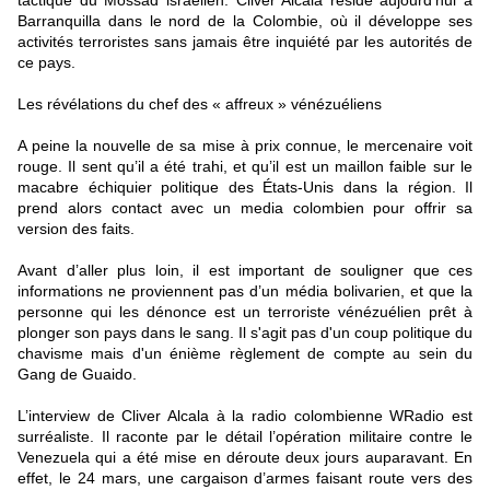
tactique du Mossad israélien. Cliver Alcala réside aujourd’hui à
Barranquilla dans le nord de la Colombie, où il développe ses
activités terroristes sans jamais être inquiété par les autorités de
ce pays.
Les révélations du chef des « affreux » vénézuéliens
A peine la nouvelle de sa mise à prix connue, le mercenaire voit
rouge. Il sent qu’il a été trahi, et qu’il est un maillon faible sur le
macabre échiquier politique des États-Unis dans la région. Il
prend alors contact avec un media colombien pour offrir sa
version des faits.
Avant d’aller plus loin, il est important de souligner que ces
informations ne proviennent pas d’un média bolivarien, et que la
personne qui les dénonce est un terroriste vénézuélien prêt à
plonger son pays dans le sang. Il s'agit pas d'un coup politique du
chavisme mais d'un énième règlement de compte au sein du
Gang de Guaido.
L’interview de Cliver Alcala à la radio colombienne WRadio est
surréaliste. Il raconte par le détail l’opération militaire contre le
Venezuela qui a été mise en déroute deux jours auparavant. En
effet, le 24 mars, une cargaison d’armes faisant route vers des