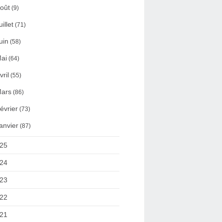
oût
(9)
uillet
(71)
uin
(58)
ai
(64)
vril
(55)
ars
(86)
évrier
(73)
anvier
(87)
25
24
23
22
21