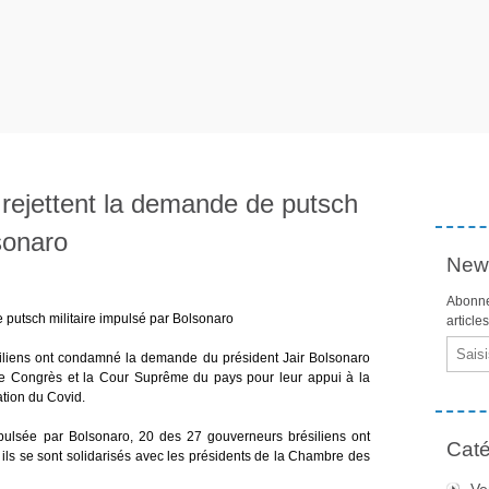
 rejettent la demande de putsch
sonaro
News
Abonne
e putsch militaire impulsé par Bolsonaro
article
Email
siliens ont condamné la demande du président Jair Bolsonaro
 le Congrès et la Cour Suprême du pays pour leur appui à la
ation du Covid.
mpulsée par Bolsonaro, 20 des 27 gouverneurs brésiliens ont
Caté
 ils se sont solidarisés avec les présidents de la Chambre des