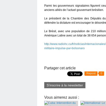
Parmi les gouverneurs signataires figurent ce
anciens alliés de l’actuel gouvernant brésilien.
Le président de la Chambre des Députés du B
défendre la dictature est encourager le désordre e
Le Brésil, avec une population de 210 million
Amérique Latine avec un total de 38 654 person
http://www.radiohc.cu/fr/noticias/internaciona
militaire-impulse-par-bolsonaro
Partager cet article
Repost
0
S'inscrire à la newsletter
Vous aimerez aussi :