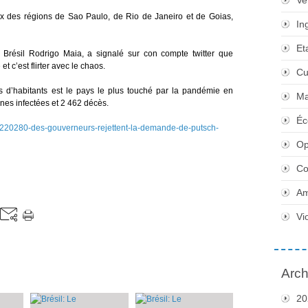
Ve
ux des régions de Sao Paulo, de Rio de Janeiro et de Goias,
In
Et
résil Rodrigo Maia, a signalé sur con compte twitter que
t c’est flirter avec le chaos.
Cu
s d’habitants est le pays le plus touché par la pandémie en
Ma
nes infectées et 2 462 décès.
Éc
les/220280-des-gouverneurs-rejettent-la-demande-de-putsch-
Op
Co
Am
Vi
Arch
20