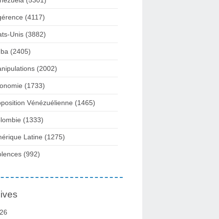
nezuela
(5301)
gérence
(4117)
ats-Unis
(3882)
ba
(2405)
nipulations
(2002)
onomie
(1733)
position Vénézuélienne
(1465)
lombie
(1333)
érique Latine
(1275)
olences
(992)
ives
26