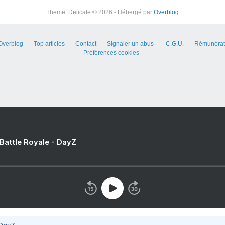
Theme: Delicate © 2026 - Hébergé par
Overblog
 Overblog
Top articles
Contact
Signaler un abus
C.G.U.
Rémunérati
Préférences cookies
 Battle Royale - DayZ