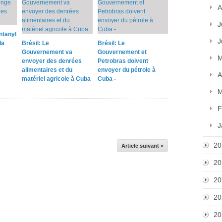
A
J
ntanyl
J
la
Brésil: Le
Brésil: Le
Gouvernement va
Gouvernement et
M
envoyer des denrées
Petrobras doivent
alimentaires et du
envoyer du pétrole à
A
matériel agricole à Cuba
Cuba -
M
F
J
20
Article suivant »
20
20
20
20