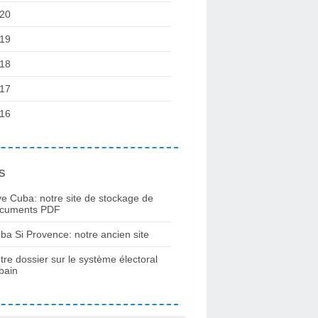
20
19
18
17
16
s
ve Cuba: notre site de stockage de
cuments PDF
ba Si Provence: notre ancien site
tre dossier sur le système électoral
bain