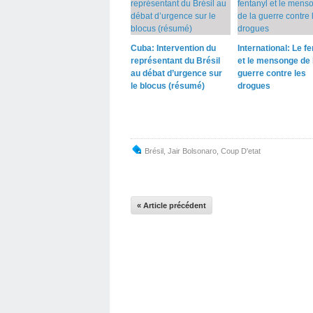
Cuba: Intervention du
International: Le fe
représentant du Brésil
et le mensonge de 
au débat d’urgence sur
guerre contre les
le blocus (résumé)
drogues
Brésil
,
Jair Bolsonaro
,
Coup D'etat
« Article précédent