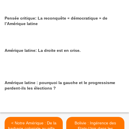
Pensée critique: La reconquête « démocratique » de
l’Amérique latine
Amérique latine: La droite est en crise.
Amérique latine : pourquoi la gauche et le progressisme
perdent-ils les élections ?
< Notre Amérique : De la
Bolivie : Ingérence des
barbarie coloniale au pillage
Etats-Unis dans les