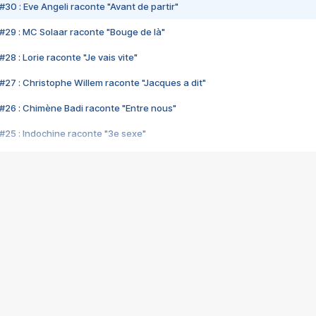
#30 : Eve Angeli raconte "Avant de partir"
#29 : MC Solaar raconte "Bouge de là"
28 : Lorie raconte "Je vais vite"
#27 : Christophe Willem raconte "Jacques a dit"
#26 : Chimène Badi raconte "Entre nous"
#25 : Indochine raconte "3e sexe"
#24 : Zaho raconte "C'est chelou"
#23 : Patrick Bruel raconte "Au café des délices"
#22 : Kyo raconte "Le chemin"
#21 : Nolwenn Leroy raconte "Cassé"
#20 : Patrick Hernandez raconte "Born to be alive"
#19 : Lorie raconte "Près de moi"
#18 : Michael Jones raconte "A nos actes manqués" (avec Jean-Jacque