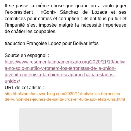
Il se passe la même chose que quand on a voulu juger
l’ex-président «Goni» Sánchez de Lozada et ses
complices pour crimes et corruption : ils ont tous pu fuir et
l’impunité s’est imposée malgré la nécessité impérieuse
de châtier les coupables.
traduction Françoise Lopez pour Bolivar Infos
Source en espagnol :
https://www.resumenlatinoamericano.org/2020/11/19/bolivi
a-no-solo-murillo-y-romero-los-terroristas-de-la-union-
juvenil-crucenista-tambien-escaparon-hacia-estados-
unidos/
URL de cet article :
http://bolivarinfos.over-blog.com/2020/11/bolivie-les-terroristes-
de-l-union-des-jeunes-de-santa-cruz-en-fuite-aux-etats-unis.html