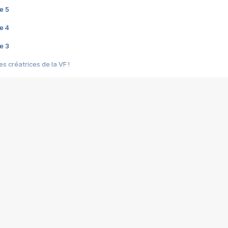
e 5
e 4
e 3
s créatrices de la VF !
e 2
e 1
e Mektoub My Love arrive enfin ! Rencontre avec Shaïn Boumedine et Sal
i : après Toni en famille
elle réalise le bouleversant Dites lui que je l'aime
ais ! Rencontre autour de Vie privée de Rebecca Zlotowski
 de Marguerite, Grave... Rencontre avec Ella Rumpf
 Les Rêveurs, un film intime sur la santé mentale