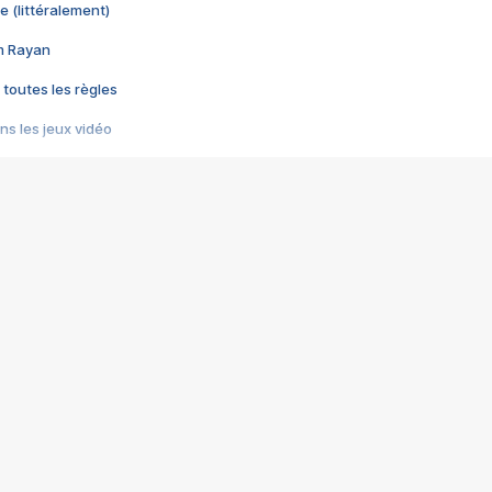
e (littéralement)
im Rayan
 toutes les règles
s les jeux vidéo
us choquant de Rockstar ? - Le scandale BULLY
e plus moche de Steam
du RÊVE tourne au CAUCHEMAR
pendant 8 heures
it… à tort
umiliés par un jeu vidéo
ire - Final Fantasy 8
ti un empire - Age of Empires
story DOFUS