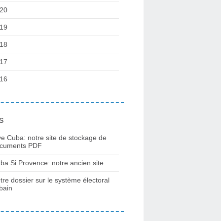
20
19
18
17
16
s
ve Cuba: notre site de stockage de
cuments PDF
ba Si Provence: notre ancien site
tre dossier sur le système électoral
bain