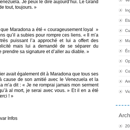
Ve
nezuela. Je peux le dire aujourd’hui. Le Grand
e tout, toujours. »
In
Et
é que Maradona a été « courageusement loyal »
Cu
ns qu’il a subies pour rompre ces liens. « Il m’a
très puissant l’a approché et lui a offert des
Ma
ublicité mais lui a demandé de se séparer du
Éc
e prendre sa signature et d’aller au diable. »
Op
Co
er avait également dit à Maradona que tous ses
 à cause de son amitié avec le Venezuela et la
Am
a m’a dit : « Je ne romprai jamais mon serment
qu’à al mort, je serai avec vous. » Et il en a été
Vi
rci ! »
Arch
var Infos
20