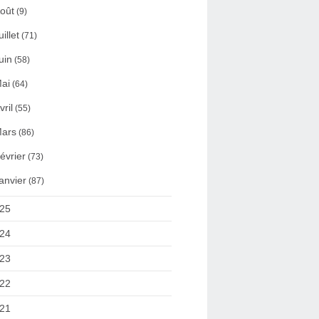
oût
(9)
uillet
(71)
uin
(58)
ai
(64)
vril
(55)
ars
(86)
évrier
(73)
anvier
(87)
25
24
23
22
21