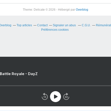
Theme: Delicate © 2026 - Hébergé par
Overblog
 Overblog
Top articles
Contact
Signaler un abus
C.G.U.
Rémunérati
Préférences cookies
 Battle Royale - DayZ