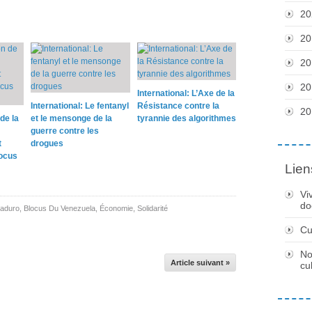
20
20
20
20
International: L’Axe de la
International: Le fentanyl
Résistance contre la
20
de la
et le mensonge de la
tyrannie des algorithmes
guerre contre les
t
drogues
locus
Lien
Vi
do
Maduro
,
Blocus Du Venezuela
,
Économie
,
Solidarité
Cu
No
Article suivant »
cu