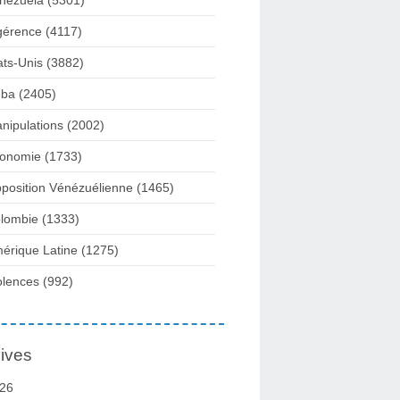
nezuela
(5301)
gérence
(4117)
ats-Unis
(3882)
ba
(2405)
nipulations
(2002)
onomie
(1733)
position Vénézuélienne
(1465)
lombie
(1333)
érique Latine
(1275)
olences
(992)
ives
26