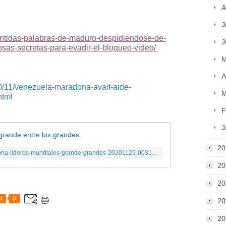
A
J
sentidas-palabras-de-maduro-despidiendose-de-
J
sas-secretas-para-evadir-el-bloqueo-video/
M
A
20/11/venezuela-maradona-avait-aide-
M
html
F
J
grande entre los grandes
20
https://www.telesurtv.net/multimedia/maradona-lideres-mundiales-grande-grandes-20201125-0031.html
20
20
t
0
20
20