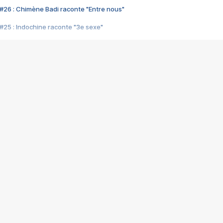
#26 : Chimène Badi raconte "Entre nous"
#25 : Indochine raconte "3e sexe"
#24 : Zaho raconte "C'est chelou"
#23 : Patrick Bruel raconte "Au café des délices"
#22 : Kyo raconte "Le chemin"
#21 : Nolwenn Leroy raconte "Cassé"
#20 : Patrick Hernandez raconte "Born to be alive"
#19 : Lorie raconte "Près de moi"
#18 : Michael Jones raconte "A nos actes manqués" (avec Jean-Jacque
#17 : Khaled raconte "Aïcha"
#16 : Corneille raconte "Parce qu'on vient de loin"
#15 : Indochine raconte "L'aventurier"