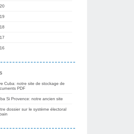
20
19
18
17
16
s
ve Cuba: notre site de stockage de
cuments PDF
ba Si Provence: notre ancien site
tre dossier sur le système électoral
bain