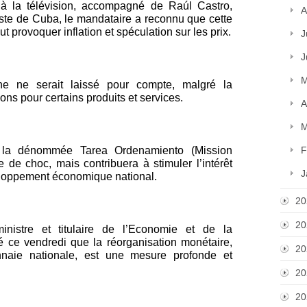
 à la télévision, accompagné de Raúl Castro,
A
ste de Cuba, le mandataire a reconnu que cette
ut provoquer inflation et spéculation sur les prix.
J
J
M
ne ne serait laissé pour compte, malgré la
ns pour certains produits et services.
A
M
e la dénommée Tarea Ordenamiento (Mission
F
 de choc, mais contribuera à stimuler l’intérêt
J
veloppement économique national.
20
20
nistre et titulaire de l’Economie et de la
rmé ce vendredi que la réorganisation monétaire,
20
aie nationale, est une mesure profonde et
20
20