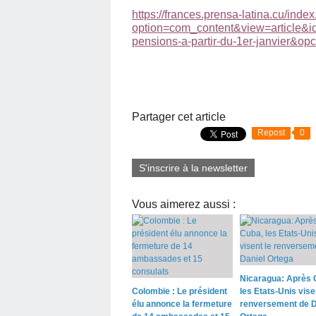
https://frances.prensa-latina.cu/inde
option=com_content&view=article&id
pensions-a-partir-du-1er-janvier&op
Partager cet article
Repost
0
S'inscrire à la newsletter
Vous aimerez aussi :
Nicaragua: Après 
Colombie : Le président
les Etats-Unis vise
élu annonce la fermeture
renversement de D