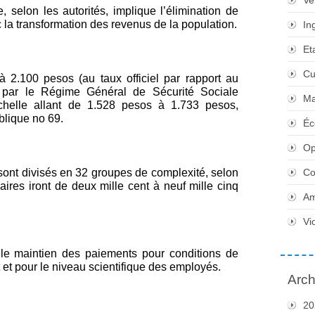
Ve
, selon les autorités, implique l’élimination de
 la transformation des revenus de la population.
In
Et
Cu
à 2.100 pesos (au taux officiel par rapport au
s par le Régime Général de Sécurité Sociale
Ma
chelle allant de 1.528 pesos à 1.733 pesos,
ublique no 69.
Éc
Op
s sont divisés en 32 groupes de complexité, selon
Co
alaires iront de deux mille cent à neuf mille cinq
Am
Vi
t le maintien des paiements pour conditions de
t et pour le niveau scientifique des employés.
Arch
20