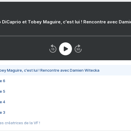
 DiCaprio et Tobey Maguire, c'est lui ! Rencontre avec Dam
bey Maguire, c'est lui ! Rencontre avec Damien Witecka
e 6
e 5
e 4
e 3
s créatrices de la VF !