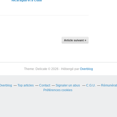
Nicaragua et à Cuba
Article suivant »
Theme: Delicate © 2026 - Hébergé par
Overblog
 Overblog
Top articles
Contact
Signaler un abus
C.G.U.
Rémunérati
Préférences cookies