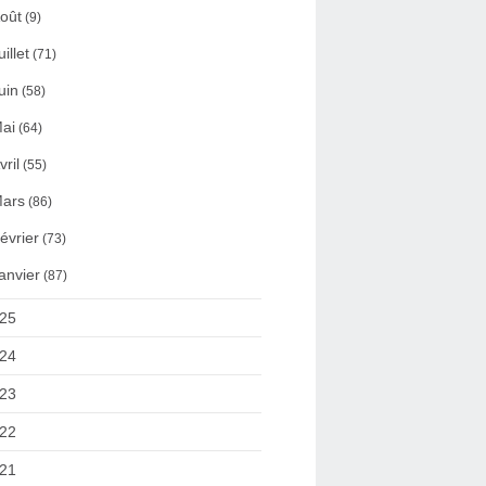
oût
(9)
uillet
(71)
uin
(58)
ai
(64)
vril
(55)
ars
(86)
évrier
(73)
anvier
(87)
25
24
23
22
21