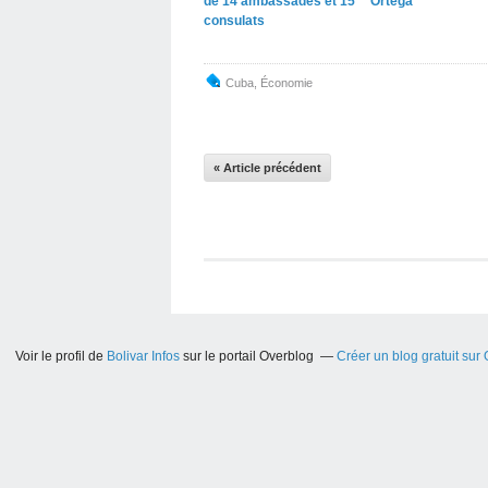
de 14 ambassades et 15
Ortega
consulats
Cuba
,
Économie
« Article précédent
Voir le profil de
Bolivar Infos
sur le portail Overblog
Créer un blog gratuit sur