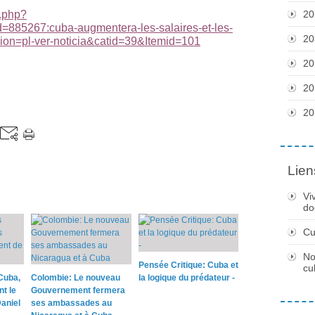
x.php?
20
=885267:cuba-augmentera-les-salaires-et-les-
20
cion=pl-ver-noticia&catid=39&Itemid=101
20
20
20
Lien
Vi
do
Cu
No
Pensée Critique: Cuba et
cu
Cuba,
Colombie: Le nouveau
la logique du prédateur -
nt le
Gouvernement fermera
aniel
ses ambassades au