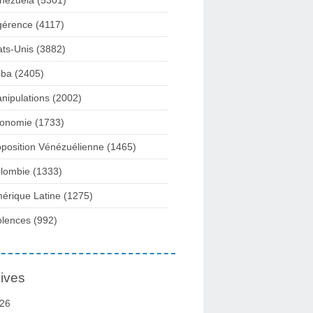
nezuela
(5301)
gérence
(4117)
ats-Unis
(3882)
ba
(2405)
nipulations
(2002)
onomie
(1733)
position Vénézuélienne
(1465)
lombie
(1333)
érique Latine
(1275)
olences
(992)
ives
26