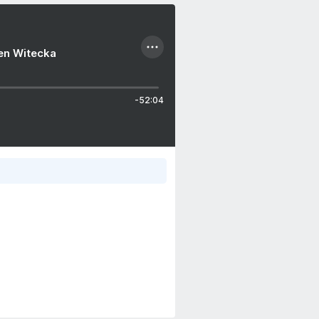
ien Witecka
-52:04