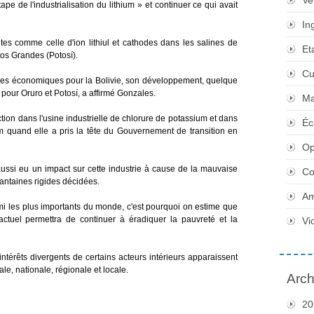
Ve
ape de l'industrialisation du lithium » et continuer ce qui avait
In
ites comme celle d'ion lithiul et cathodes dans les salines de
Et
os Grandes (Potosí).
Cu
rces économiques pour la Bolivie, son développement, quelque
 pour Oruro et Potosí, a affirmé Gonzales.
Ma
ction dans l'usine industrielle de chlorure de potassium et dans
Éc
ium quand elle a pris la tête du Gouvernement de transition en
Op
ssi eu un impact sur cette industrie à cause de la mauvaise
Co
rantaines rigides décidées.
Am
rmi les plus importants du monde, c'est pourquoi on estime que
ctuel permettra de continuer à éradiquer la pauvreté et la
Vi
térêts divergents de certains acteurs intérieurs apparaissent
le, nationale, régionale et locale.
Arch
20