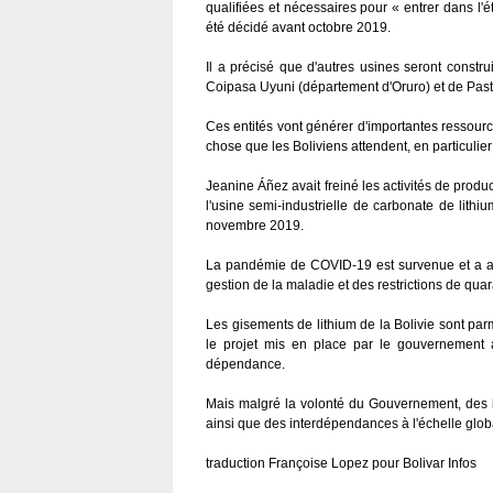
qualifiées et nécessaires pour « entrer dans l'ét
été décidé avant octobre 2019.
Il a précisé que d'autres usines seront constru
Coipasa Uyuni (département d'Oruro) et de Past
Ces entités vont générer d'importantes ressou
chose que les Boliviens attendent, en particulier
Jeanine Áñez avait freiné les activités de produ
l'usine semi-industrielle de carbonate de lith
novembre 2019.
La pandémie de COVID-19 est survenue et a au
gestion de la maladie et des restrictions de qua
Les gisements de lithium de la Bolivie sont pa
le projet mis en place par le gouvernement a
dépendance.
Mais malgré la volonté du Gouvernement, des in
ainsi que des interdépendances à l'échelle globa
traduction Françoise Lopez pour Bolivar Infos