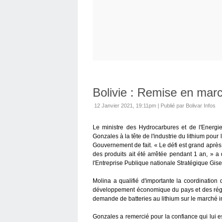
Bolivie : Remise en march
12 Janvier 2021, 19:11pm
|
Publié par Bolivar Infos
Le ministre des Hydrocarbures et de l'Energie
Gonzales à la tête de l'industrie du lithium po
Gouvernement de fait. « Le défi est grand aprè
des produits ait été arrêtée pendant 1 an, » a 
l'Entreprise Publique nationale Stratégique Gis
Molina a qualifié d'importante la coordination
développement économique du pays et des régio
demande de batteries au lithium sur le marché in
Gonzales a remercié pour la confiance qui lui 