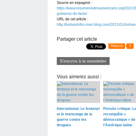
Source en espagnol :
https://www.resumenlatinoamericano.org/2021/01/
gobierno-de-facto/
URL de cet article :
http://bolivarinfos.over-blog.com/2021/01/bolivi
Partager cet article
Repost
0
S'inscrire à la newsletter
Vous aimerez aussi :
International: Le fentanyl
Pensée critique: L
et le mensonge de la
reconquête «
guerre contre les
démocratique » de
drogues
l’Amérique latine