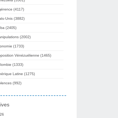
nezuela
(5301)
gérence
(4117)
ats-Unis
(3882)
ba
(2405)
nipulations
(2002)
onomie
(1733)
position Vénézuélienne
(1465)
lombie
(1333)
érique Latine
(1275)
olences
(992)
ives
26