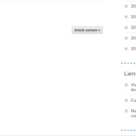
20
20
20
Article suivant »
20
20
Lien
Vi
do
Cu
No
cu