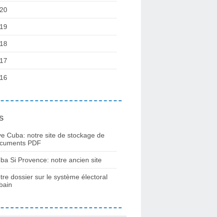
20
19
18
17
16
s
ve Cuba: notre site de stockage de
cuments PDF
ba Si Provence: notre ancien site
tre dossier sur le système électoral
bain