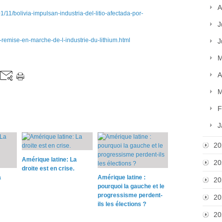
A
11/bolivia-impulsan-industria-del-litio-afectada-por-
J
e-remise-en-marche-de-l-industrie-du-lithium.html
J
M
A
M
F
J
20
Amérique latine: La
20
droite est en crise.
a
Amérique latine :
20
pourquoi la gauche et le
progressisme perdent-
20
ils les élections ?
20