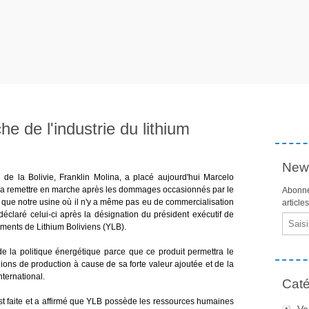
e de l'industrie du lithium
News
 de la Bolivie, Franklin Molina, a placé aujourd'hui Marcelo
ur la remettre en marche après les dommages occasionnés par le
Abonne
s que notre usine où il n'y a même pas eu de commercialisation
article
déclaré celui-ci après la désignation du président exécutif de
Email
ements de Lithium Boliviens (YLB).
 de la politique énergétique parce que ce produit permettra le
ns de production à cause de sa forte valeur ajoutée et de la
ternational.
Caté
est faite et a affirmé que YLB possède les ressources humaines