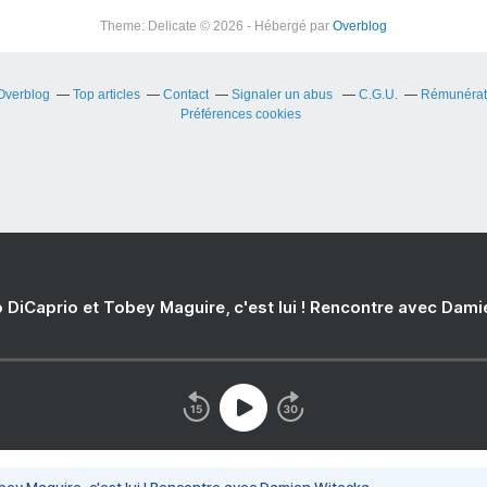
Theme: Delicate © 2026 - Hébergé par
Overblog
 Overblog
Top articles
Contact
Signaler un abus
C.G.U.
Rémunérati
Préférences cookies
 DiCaprio et Tobey Maguire, c'est lui ! Rencontre avec Dam