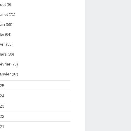
oût
(9)
uillet
(71)
uin
(58)
ai
(64)
vril
(55)
ars
(86)
évrier
(73)
anvier
(87)
25
24
23
22
21