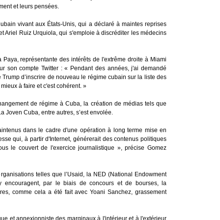
ment et leurs pensées.
 Cubain vivant aux États-Unis, qui a déclaré à maintes reprises
 et Ariel Ruiz Urquiola, qui s'emploie à discréditer les médecins
Paya, représentante des intérêts de l'extrême droite à Miami
ur son compte Twitter : « Pendant des années, j'ai demandé
e Trump d’inscrire de nouveau le régime cubain sur la liste des
mieux à faire et c'est cohérent. »
 changement de régime à Cuba, la création de médias tels que
a Joven Cuba, entre autres, s’est envolée.
intenus dans le cadre d'une opération à long terme mise en
se qui, à partir d'Internet, générerait des contenus politiques
ous le couvert de l'exercice journalistique », précise Gomez
organisations telles que l’Usaid, la NED (National Endowment
 encouragent, par le biais de concours et de bourses, la
aires, comme cela a été fait avec Yoani Sanchez, grassement
ue et annexionniste des marginaux à l'intérieur et à l'extérieur