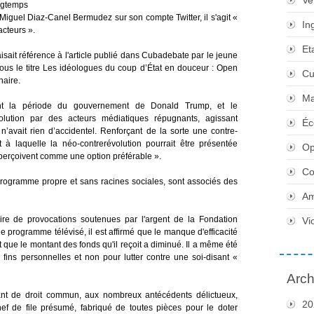
Ve
ongtemps
Miguel Diaz-Canel Bermudez sur son compte Twitter, il s'agit «
In
acteurs ».
Et
isait référence à l'article publié dans Cubadebate par le jeune
us le titre Les idéologues du coup d’État en douceur : Open
Cu
naire.
Ma
rant la période du gouvernement de Donald Trump, et le
olution par des acteurs médiatiques répugnants, agissant
Éc
 n’avait rien d’accidentel. Renforçant de la sorte une contre-
rt à laquelle la néo-contrerévolution pourrait être présentée
Op
 perçoivent comme une option préférable ».
Co
programme propre et sans racines sociales, sont associés des
Am
ire de provocations soutenues par l'argent de la Fondation
Vi
 programme télévisé, il est affirmé que le manque d'efficacité
que le montant des fonds qu'il reçoit a diminué. Il a même été
s fins personnelles et non pour lutter contre une soi-disant «
Arch
uant de droit commun, aux nombreux antécédents délictueux,
20
hef de file présumé, fabriqué de toutes pièces pour le doter