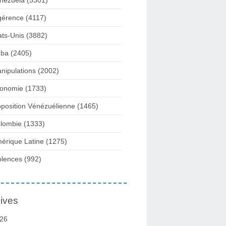
nezuela
(5301)
gérence
(4117)
ats-Unis
(3882)
ba
(2405)
nipulations
(2002)
onomie
(1733)
position Vénézuélienne
(1465)
lombie
(1333)
érique Latine
(1275)
olences
(992)
ives
26