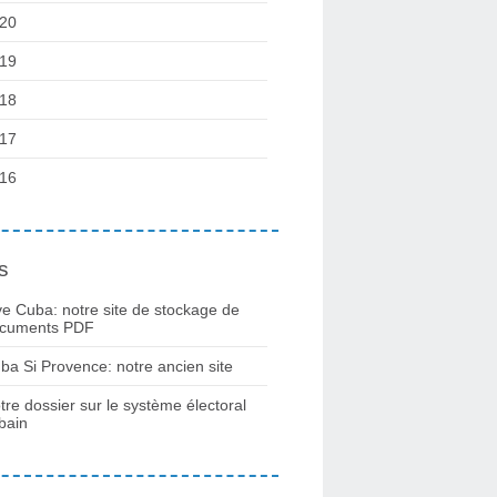
20
19
18
17
16
s
ve Cuba: notre site de stockage de
cuments PDF
ba Si Provence: notre ancien site
tre dossier sur le système électoral
bain