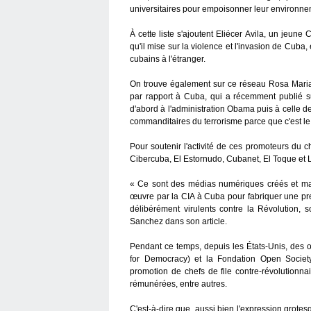
universitaires pour empoisonner leur environne
À cette liste s'ajoutent Eliécer Avila, un jeune
qu'il mise sur la violence et l'invasion de Cuba,
cubains à l'étranger.
On trouve également sur ce réseau Rosa Maria 
par rapport à Cuba, qui a récemment publié s
d'abord à l'administration Obama puis à celle d
commanditaires du terrorisme parce que c'est le 
Pour soutenir l'activité de ces promoteurs du
Cibercuba, El Estornudo, Cubanet, El Toque et L
« Ce sont des médias numériques créés et ma
œuvre par la CIA à Cuba pour fabriquer une pres
délibérément virulents contre la Révolution, s
Sanchez dans son article.
Pendant ce temps, depuis les États-Unis, des 
for Democracy) et la Fondation Open Society
promotion de chefs de file contre-révolutionn
rémunérées, entre autres.
C'est-à-dire que, aussi bien l'expression grotesq