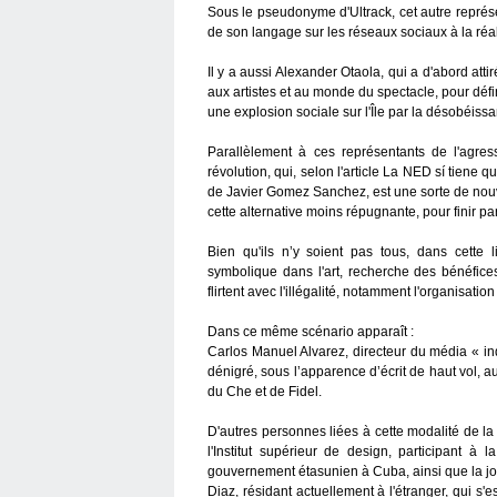
Sous le pseudonyme d'Ultrack, cet autre représen
de son langage sur les réseaux sociaux à la réal
Il y a aussi Alexander Otaola, qui a d'abord att
aux artistes et au monde du spectacle, pour défi
une explosion sociale sur l'Île par la désobéissa
Parallèlement à ces représentants de l'agres
révolution, qui, selon l'article La NED sí tiene 
de Javier Gomez Sanchez, est une sorte de nouv
cette alternative moins répugnante, pour finir pa
Bien qu'ils n’y soient pas tous, dans cette l
symbolique dans l'art, recherche des bénéfice
flirtent avec l'illégalité, notamment l'organisati
Dans ce même scénario apparaît :
Carlos Manuel Alvarez, directeur du média « in
dénigré, sous l’apparence d’écrit de haut vol, a
du Che et de Fidel.
D'autres personnes liées à cette modalité de l
l'Institut supérieur de design, participant à 
gouvernement étasunien à Cuba, ainsi que la jou
Diaz, résidant actuellement à l'étranger, qui s'