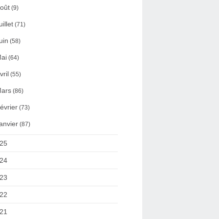
oût
(9)
uillet
(71)
uin
(58)
ai
(64)
vril
(55)
ars
(86)
évrier
(73)
anvier
(87)
25
24
23
22
21