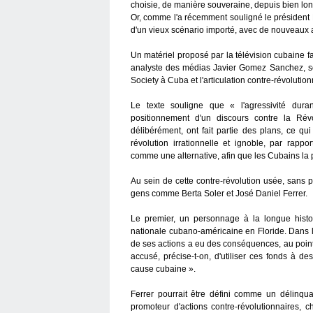
choisie, de manière souveraine, depuis bien l
Or, comme l'a récemment souligné le président 
d'un vieux scénario importé, avec de nouveaux 
Un matériel proposé par la télévision cubaine fa
analyste des médias Javier Gomez Sanchez, so
Society à Cuba et l'articulation contre-révolution
Le texte souligne que « l'agressivité du
positionnement d'un discours contre la Rév
délibérément, ont fait partie des plans, ce qui
révolution irrationnelle et ignoble, par rappo
comme une alternative, afin que les Cubains la
Au sein de cette contre-révolution usée, sans 
gens comme Berta Soler et José Daniel Ferrer.
Le premier, un personnage à la longue histo
nationale cubano-américaine en Floride. Dans le
de ses actions a eu des conséquences, au point 
accusé, précise-t-on, d'utiliser ces fonds à de
cause cubaine ».
Ferrer pourrait être défini comme un délinq
promoteur d'actions contre-révolutionnaires, c