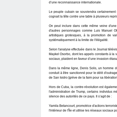
d’une reconnaissance internationale.
Le peuple cubain se souviendra certainement de
cognait la tête contre une table à plusieurs repri
On peut inclure dans cette même veine d'une c
d'autres personnages comme Luis Manuel Oter
artistiques grotesques, à la promotion de val
systématiquement à la limite de l'illégalité.
Selon l'analyse effectuée dans le Journal télév
Maykel Osorbo, dont les appels constants à la 
sociaux, plaident en faveur d’une invasion éta
Dans la même ligne, Denis Solis, un homme don
conduit à être sanctionné pour le délit d'outra
de San Isidro [grève de la faim pour sa libération
Hors de Cuba, la contre-révolution est égalemen
l'administration de Trump, certains individus 
silence des autorités de ce pays. Il s’agit de :
Yamila Betancourt, promotrice d'actions terroris
l'intérieur de l'Île et utilise les réseaux sociaux