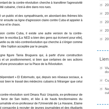
tant de la contre-révolution cherche à transférer l'agressivité
20
ité cubaine, c'est-à-dire dans nos rues.
20
iré un public et des sympathisants, en abordant des thèmes liés
nir ensuite sa ligne d'agression claire contre Cuba et appeler à
20
nce et le chaos.
20
sion contre Cuba, il existe une autre version de la contre-
quien le escriba [La NED a bien des gens qui écrivent pour elle],
20
elle ou de néo-contrerévolution qui cherche à s’ériger comme
r être l'option acceptée par le peuple.
igne figure Tania Bruguera qui, à partir d'une construction
Lien
s et un positionnement, si bien que certaines de ses actions
on d'une provocation sur la Place de la Révolution.
Vi
do
dépendant » El Estornudo, qui, depuis ses réseaux sociaux, a
Cu
ussi bien le travail des médecins cubains à l'étranger que celui
No
cu
a contre-révolution sont Omara Ruiz Urquiola, ex-professeur de
la farce de San Isidro, et liée à de hauts fonctionnaires du
rnaliste et ex-professeur de l'Université de La Havane, Elaine
est consacrée à recruter de jeunes journalistes et des étudiants