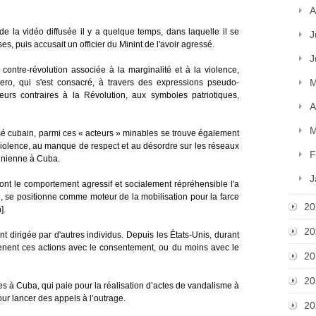
A
 la vidéo diffusée il y a quelque temps, dans laquelle il se
J
ses, puis accusait un officier du Minint de l'avoir agressé.
J
ontre-révolution associée à la marginalité et à la violence,
M
o, qui s'est consacré, à travers des expressions pseudo-
eurs contraires à la Révolution, aux symboles patriotiques,
A
M
isé cubain, parmi ces « acteurs » minables se trouve également
violence, au manque de respect et au désordre sur les réseaux
F
sunienne à Cuba.
J
t le comportement agressif et socialement répréhensible l'a
ge, se positionne comme moteur de la mobilisation pour la farce
20
].
20
t dirigée par d'autres individus. Depuis les États-Unis, durant
mènent ces actions avec le consentement, ou du moins avec le
20
20
tes à Cuba, qui paie pour la réalisation d’actes de vandalisme à
 pour lancer des appels à l’outrage.
20