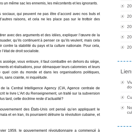
 un même sac les ennemis, les mécontents et les ignorants.
20
s sociaux, qui peuvent ne pas être d’accord avec nos buts et
20
’autres raisons, et cela ne les place pas sur le trottoir des
20
 attirer avec des arguments et des idées, expliquer l’œuvre de la
20
rsuader, qu’ils continuent à penser ce qu’ils veulent, mais cela
r contre la stabilité du pays et la culture nationale. Pour cela,
20
 l’état de droit socialiste.
assiège, vous entoure, il faut combattre en dehors du siège,
ments et réalisations, pour démasquer leurs calomnies et leurs
Lien
te quel coin du monde et dans les organisations politiques,
s, sans crainte, ni inquiétude.
Vi
do
 de la Central Intelligence Agency (CIA, Agence centrale de
rit le livre L’Art du Renseignement, un traité sur la subversion
Cu
s tard, cette doctrine reste d’actualité?
No
 gouvernement des États-Unis ont pensé qu’en appliquant le
cu
a et en Iran, ils pourraient détruire la révolution cubaine, et
vier 1959, le gouvernement révolutionnaire a commençé à