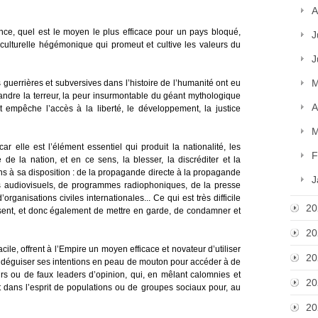
A
nce, quel est le moyen le plus efficace pour un pays bloqué,
J
 culturelle hégémonique qui promeut et cultive les valeurs du
J
M
 guerrières et subversives dans l’histoire de l’humanité ont eu
ndre la terreur, la peur insurmontable du géant mythologique
A
 empêche l’accès à la liberté, le développement, la justice
M
car elle est l’élément essentiel qui produit la nationalité, les
F
é de la nation, et en ce sens, la blesser, la discréditer et la
yens à sa disposition : de la propagande directe à la propagande
J
es audiovisuels, de programmes radiophoniques, de la presse
organisations civiles internationales... Ce qui est très difficile
20
tilisent, et donc également de mettre en garde, de condamner et
20
cile, offrent à l’Empire un moyen efficace et novateur d’utiliser
20
e déguiser ses intentions en peau de mouton pour accéder à de
eurs ou de faux leaders d’opinion, qui, en mêlant calomnies et
20
t dans l’esprit de populations ou de groupes sociaux pour, au
20