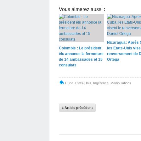
Vous aimerez aussi :
Nicaragua: Après 
Colombie : Le président
les Etats-Unis vise
élu annonce la fermeture
renversement de D
de 14 ambassades et 15
Ortega
consulats
Cuba
,
Etats-Unis
,
Ingérence
,
Manipulations
« Article précédent