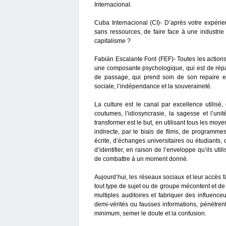
Internacional.
Cuba Internacional (CI)- D’après votre expérie
sans ressources, de faire face à une industrie
capitalisme ?
Fabián Escalante Font (FEF)- Toutes les actions
une composante psychologique, qui est de répa
de passage, qui prend soin de son repaire et
sociale, l’indépendance et la souveraineté.
La culture est le canal par excellence utilisé, 
coutumes, l’idiosyncrasie, la sagesse et l’unit
transformer est le but, en utilisant tous les mo
indirecte, par le biais de films, de programm
écrite, d’échanges universitaires ou étudiants, d’
d’identifier, en raison de l’enveloppe qu’ils u
de combattre à un moment donné.
Aujourd’hui, les réseaux sociaux et leur accès fa
tout type de sujet ou de groupe mécontent et d
multiples auditoires et fabriquer des influenc
demi-vérités ou fausses informations, pénètren
minimum, semer le doute et la confusion.