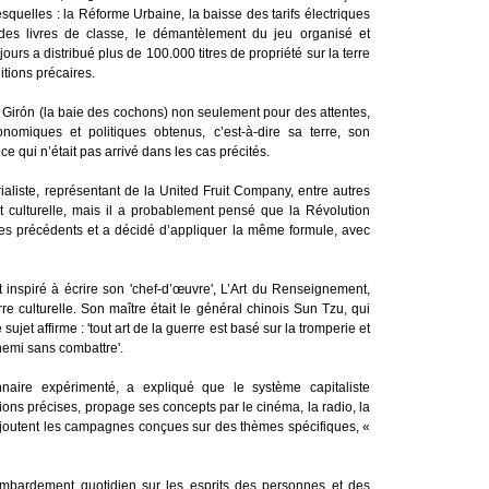
squelles : la Réforme Urbaine, la baisse des tarifs électriques
des livres de classe, le démantèlement du jeu organisé et
urs a distribué plus de 100.000 titres de propriété sur la terre
tions précaires.
e Girón (la baie des cochons) non seulement pour des attentes,
omiques et politiques obtenus, c’est-à-dire sa terre, son
e qui n’était pas arrivé dans les cas précités.
ialiste, représentant de la United Fruit Company, entre autres
 et culturelle, mais il a probablement pensé que la Révolution
ues précédents et a décidé d’appliquer la même formule, avec
ont inspiré à écrire son 'chef-d’œuvre', L’Art du Renseignement,
re culturelle. Son maître était le général chinois Sun Tzu, qui
 sujet affirme : 'tout art de la guerre est basé sur la tromperie et
nemi sans combattre'.
nnaire expérimenté, a expliqué que le système capitaliste
tions précises, propage ses concepts par le cinéma, la radio, la
’ajoutent les campagnes conçues sur des thèmes spécifiques, «
ombardement quotidien sur les esprits des personnes et des