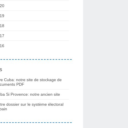
20
19
18
17
16
s
ve Cuba: notre site de stockage de
cuments PDF
ba Si Provence: notre ancien site
tre dossier sur le système électoral
bain