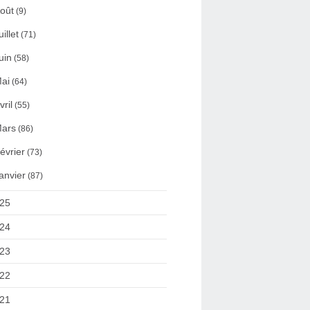
oût
(9)
uillet
(71)
uin
(58)
ai
(64)
vril
(55)
ars
(86)
évrier
(73)
anvier
(87)
25
24
23
22
21