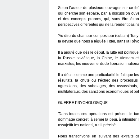
Selon l’auteur de plusieurs ouvrages sur ce th
qui cherche son espace, par la discussion ouver
et des concepts propres, qui, sans être étra
perspectives différentes qui ne la rendent pas
'Au dire du chanteur-compositeur (cubain) Tony 
la devise que nous a léguée Fidel, dans la Révolu
Il a ajouté que dès le début, la lutte est politi
la Russie soviétique, la Chine, le Vietnam e
marxistes, les mouvements de libération national
Il a décrit comme une particularité le fait que l
résultats, la chute ou l’échec des processus 
agressions, des sabotages, des assassinats,
multilatéraux, des sanctions économiques et pol
GUERRE PSYCHOLOGIQUE
'Dans toutes ces opérations est présent le fa
dommage concret, à semer la peur, à intimider le
assujettir les nations', a-t-il précisé.
Nous transcrivons en suivant des extraits 