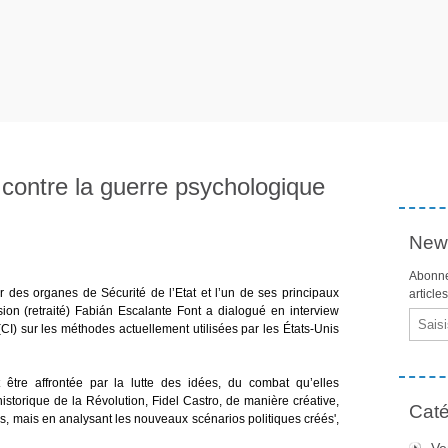
 contre la guerre psychologique
News
Abonne
 des organes de Sécurité de l’Etat et l’un de ses principaux
article
ion (retraité) Fabián Escalante Font a dialogué en interview
Email
CI) sur les méthodes actuellement utilisées par les États-Unis
it être affrontée par la lutte des idées, du combat qu’elles
historique de la Révolution, Fidel Castro, de manière créative,
Caté
 mais en analysant les nouveaux scénarios politiques créés',