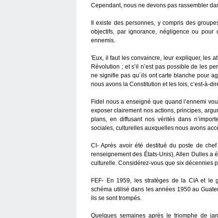
Cependant, nous ne devons pas rassembler dans
Il existe des personnes, y compris des groupe
objectifs, par ignorance, négligence ou pour d
ennemis.
'Eux, il faut les convaincre, leur expliquer, les
Révolution ; et s’il n’est pas possible de les pe
ne signifie pas qu´ils ont carte blanche pour agi
nous avons la Constitution et les lois, c’est-à-dire
Fidel nous a enseigné que quand l’ennemi vous 
exposer clairement nos actions, principes, argu
plans, en diffusant nos vérités dans n’impor
sociales, culturelles auxquelles nous avons accè
CI- Après avoir été destitué du poste de chef
renseignement des États-Unis), Allen Dulles a éc
culturelle. Considérez-vous que six décennies plu
FEF- En 1959, les stratèges de la CIA et le
schéma utilisé dans les années 1950 au Guatemal
ils se sont trompés.
Quelques semaines après le triomphe de jan