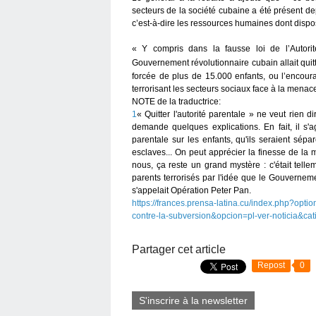
secteurs de la société cubaine a été présent de
c’est-à-dire les ressources humaines dont dispos
« Y compris dans la fausse loi de l’Autorit
Gouvernement révolutionnaire cubain allait quit
forcée de plus de 15.000 enfants, ou l’encour
terrorisant les secteurs sociaux face à la menace
NOTE de la traductrice:
1
« Quitter l'autorité parentale » ne veut rien di
demande quelques explications. En fait, il s'agi
parentale sur les enfants, qu'ils seraient sé
esclaves... On peut apprécier la finesse de la 
nous, ça reste un grand mystère : c'était telle
parents terrorisés par l'idée que le Gouvernemen
s'appelait Opération Peter Pan.
https://frances.prensa-latina.cu/index.php?op
contre-la-subversion&opcion=pl-ver-noticia&ca
Partager cet article
Repost
0
S'inscrire à la newsletter