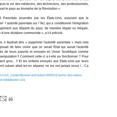
puis le vol des médecins, des techniciens, des professionnels,
ait le pays au triomphe de la Révolution ».
é Parentale (inventée par les États-Unis, assurant que le
1
ter
l´autorité parentale sur l´île), qui a conditionné l’émigration
agement aux départs du pays, de manière légale ou illégale,
 d’une dictature communiste », a-t-il précisé.
re, il faudrait dire « supprimer l'autorité parentale » mais cela
ssait de faire croire que ce serait l'Etat qui aurait l'autorité
parés de leurs parents et envoyés en Union Soviétique comme
manipulation !! Comment celle-ci a-t-elle pu fonctionner ? Pour
ment gros... !! Et les enfants envoyés aux Etats-Unis par leurs
t cubain allait les en séparer, ne les ont jamais revus !... Ca
tion=com_content&view=article&id=885616:larme-des-idees-
tid=69&Itemid=101