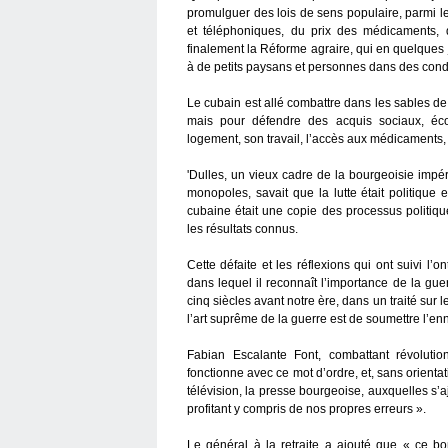
promulguer des lois de sens populaire, parmi le
et téléphoniques, du prix des médicaments, 
finalement la Réforme agraire, qui en quelques jo
à de petits paysans et personnes dans des condi
Le cubain est allé combattre dans les sables d
mais pour défendre des acquis sociaux, écon
logement, son travail, l’accès aux médicaments, c
'Dulles, un vieux cadre de la bourgeoisie impér
monopoles, savait que la lutte était politique
cubaine était une copie des processus politiq
les résultats connus.
Cette défaite et les réflexions qui ont suivi l’
dans lequel il reconnaît l’importance de la guer
cinq siècles avant notre ère, dans un traité sur le
l’art suprême de la guerre est de soumettre l’en
Fabian Escalante Font, combattant révolutio
fonctionne avec ce mot d’ordre, et, sans orienta
télévision, la presse bourgeoise, auxquelles s
profitant y compris de nos propres erreurs ».
Le général à la retraite a ajouté que « ce b