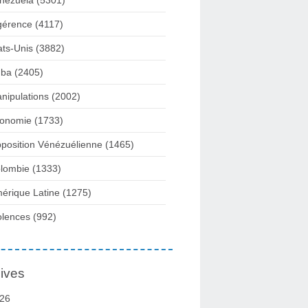
nezuela
(5301)
gérence
(4117)
ats-Unis
(3882)
ba
(2405)
nipulations
(2002)
onomie
(1733)
position Vénézuélienne
(1465)
lombie
(1333)
érique Latine
(1275)
olences
(992)
ives
26