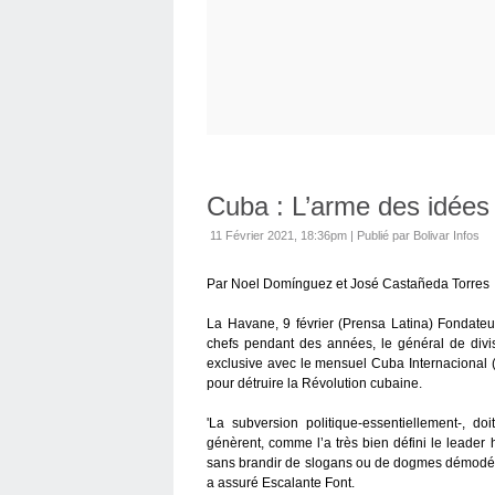
Cuba : L’arme des idées
11 Février 2021, 18:36pm
|
Publié par Bolivar Infos
Par Noel Domínguez et José Castañeda Torres
La Havane, 9 février (Prensa Latina) Fondateur
chefs pendant des années, le général de divis
exclusive avec le mensuel Cuba Internacional (
pour détruire la Révolution cubaine.
'La subversion politique-essentiellement-, do
génèrent, comme l’a très bien défini le leader 
sans brandir de slogans ou de dogmes démodés,
a assuré Escalante Font.