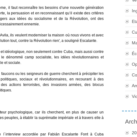
Ve
ème, il faut reconnaître les besoins d’une nouvelle génération
In
te, la persuasion et en reconnaissant qu’il existe des critères
ngers aux idées du socialisme et de la Révolution, ont des
Et
 nécessairement ennemie.
Cu
Avila, ils veulent moderniser la maison où nous vivons et avec
tion tout, contre la Révolution rien', a souligné Escalante.
Ma
que et idéologique, non seulement contre Cuba, mais aussi contre
Éc
t le dénommé camp socialiste, les idées révolutionnaires et
e et sociale.
Op
es faucons ou les seigneurs de guerre cherchent à précipiter les
Co
politiques, sociaux et révolutionnaires, en recourant à des
 des actions terroristes, des invasions armées, des blocus
Am
itiques.
Vi
cteur psychologique, car ils cherchent, en plus de causer un
s peuples, à établir la suprématie impériale et à travers elle à
Arch
20
de l´interview accordée par Fabián Escalante Font à Cuba