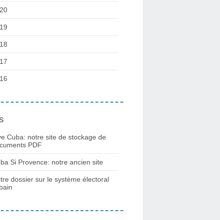
20
19
18
17
16
s
ve Cuba: notre site de stockage de
cuments PDF
ba Si Provence: notre ancien site
tre dossier sur le système électoral
bain