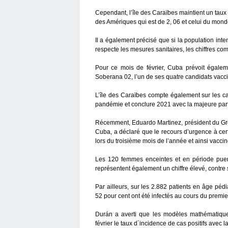
Cependant, l’île des Caraïbes maintient un taux de
des Amériques qui est de 2, 06 et celui du monde
Il a également précisé que si la population inten
respecte les mesures sanitaires, les chiffres co
Pour ce mois de février, Cuba prévoit égalem
Soberana 02, l’un de ses quatre candidats vacc
L’île des Caraïbes compte également sur les c
pandémie et conclure 2021 avec la majeure part
Récemment, Eduardo Martinez, président du Gr
Cuba, a déclaré que le recours d’urgence à cer
lors du troisième mois de l’année et ainsi vaccin
Les 120 femmes enceintes et en période puer
représentent également un chiffre élevé, contre
Par ailleurs, sur les 2.882 patients en âge péd
52 pour cent ont été infectés au cours du premie
Durán a averti que les modèles mathématiques
février le taux d´incidence de cas positifs avec l