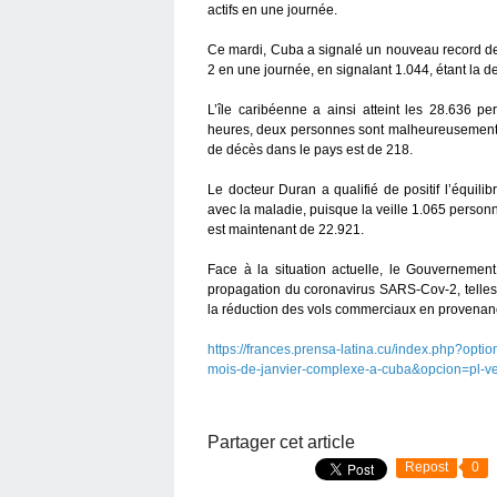
actifs en une journée.
Ce mardi, Cuba a signalé un nouveau record de
2 en une journée, en signalant 1.044, étant la d
L’île caribéenne a ainsi atteint les 28.636 p
heures, deux personnes sont malheureusement d
de décès dans le pays est de 218.
Le docteur Duran a qualifié de positif l’équil
avec la maladie, puisque la veille 1.065 personn
est maintenant de 22.921.
Face à la situation actuelle, le Gouverneme
propagation du coronavirus SARS-Cov-2, telles 
la réduction des vols commerciaux en provenance 
https://frances.prensa-latina.cu/index.php?opt
mois-de-janvier-complexe-a-cuba&opcion=pl-ve
Partager cet article
Repost
0