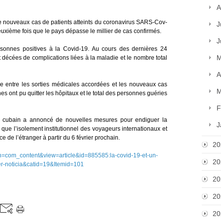
A
 nouveaux cas de patients atteints du coronavirus SARS-Cov-
J
euxième fois que le pays dépasse le millier de cas confirmés.
J
ersonnes positives à la Covid-19. Au cours des dernières 24
M
écées de complications liées à la maladie et le nombre total
A
ibre entre les sorties médicales accordées et les nouveaux cas
M
es ont pu quitter les hôpitaux et le total des personnes guéries
F
nt cubain a annoncé de nouvelles mesures pour endiguer la
J
que l’isolement institutionnel des voyageurs internationaux et
de l’étranger à partir du 6 février prochain.
20
ion=com_content&view=article&id=885585:la-covid-19-et-un-
20
r-noticia&catid=19&Itemid=101
20
20
20