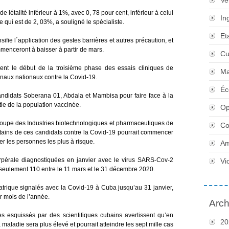
Ve
 létalité inférieur à 1%, avec 0, 78 pour cent, inférieur à celui
In
 qui est de 2, 03%, a souligné le spécialiste.
Et
sifie l´application des gestes barrières et autres précaution, et
mmenceront à baisser à partir de mars.
Cu
ent le début de la troisième phase des essais cliniques de
Ma
inaux nationaux contre la Covid-19.
Éc
andidats Soberana 01, Abdala et Mambisa pour faire face à la
ie de la population vaccinée.
Op
oupe des Industries biotechnologiques et pharmaceutiques de
Co
tains de ces candidats contre la Covid-19 pourrait commencer
er les personnes les plus à risque.
Am
pérale diagnostiquées en janvier avec le virus SARS-Cov-2
Vi
 seulement 110 entre le 11 mars et le 31 décembre 2020.
iatrique signalés avec la Covid-19 à Cuba jusqu’au 31 janvier,
r mois de l’année.
Arch
 esquissés par des scientifiques cubains avertissent qu’en
20
a maladie sera plus élevé et pourrait atteindre les sept mille cas