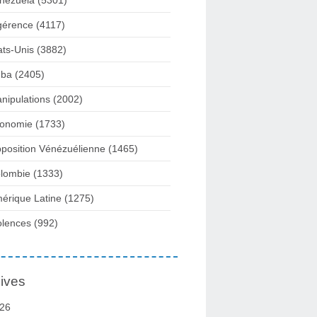
nezuela
(5301)
gérence
(4117)
ats-Unis
(3882)
ba
(2405)
nipulations
(2002)
onomie
(1733)
position Vénézuélienne
(1465)
lombie
(1333)
érique Latine
(1275)
olences
(992)
ives
26