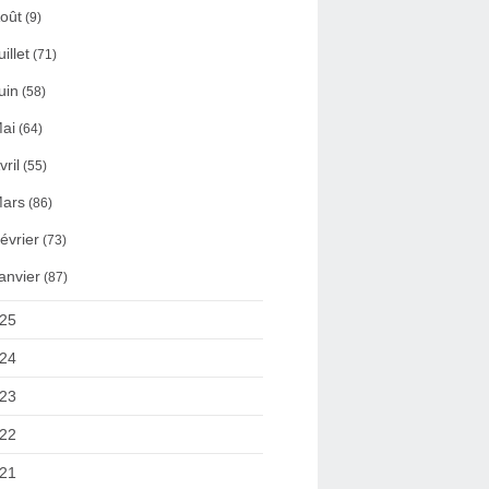
oût
(9)
uillet
(71)
uin
(58)
ai
(64)
vril
(55)
ars
(86)
évrier
(73)
anvier
(87)
25
24
23
22
21