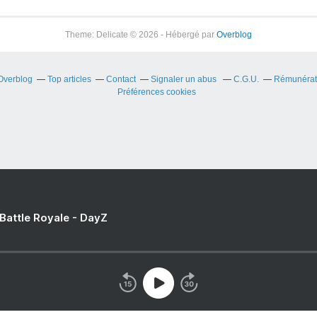
Theme: Delicate © 2026 - Hébergé par
Overblog
 Overblog
Top articles
Contact
Signaler un abus
C.G.U.
Rémunérati
Préférences cookies
 Battle Royale - DayZ