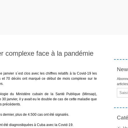
er complexe face à la pandémie
News
janvier s´est clos avec les chiffres relatifs à la Covid-19 les
és et 70 décès ont marqué ce début de mois complexe sur le
Abonne
ys.
article
Email
iologie du Ministère cubain de la Santé Publique (Minsap),
e 30 janvier, il y avait eu le double de cas de cette maladie que
is précédents.
 dernier, plus de 4.500 cas ont été signalés.
Caté
t été diagnostiquées à Cuba avec la Covid-19.