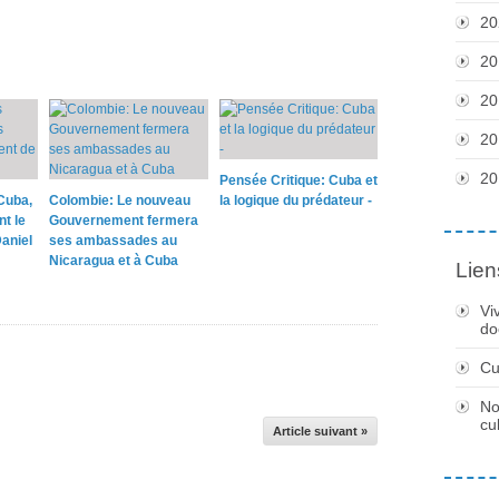
20
20
20
20
20
Pensée Critique: Cuba et
Cuba,
Colombie: Le nouveau
la logique du prédateur -
nt le
Gouvernement fermera
aniel
ses ambassades au
Nicaragua et à Cuba
Lien
Vi
do
Cu
No
cu
Article suivant »