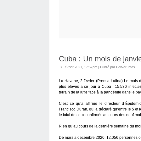
Cuba : Un mois de janvi
3 Février 2021, 17:57pm
|
Publié par Bolivar Infos
La Havane, 2 février (Prensa Latina) Le mois de 
plus élevés à ce jour à Cuba : 15.536 infect
terrain de la lutte face à la pandémie dans le pa
C’est ce qu’a affirmé le directeur d´Épidém
Francisco Duran, qui a déclaré qu’entre le 5 et l
le total de ceux confirmés au cours des neuf mo
Rien qu’au cours de la dernière semaine du mois
De mars à décembre 2020, 12.056 personnes on