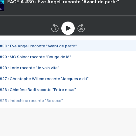
FACE A #30 : Eve Angeli raconte "Avant de partir"
#30 : Eve Angeli raconte "Avant de partir"
#29 : MC Solaar raconte "Bouge de là"
28 : Lorie raconte "Je vais vite"
#27 : Christophe Willem raconte "Jacques a dit"
#26 : Chimène Badi raconte "Entre nous"
#25 : Indochine raconte "3e sexe"
#24 : Zaho raconte "C'est chelou"
#23 : Patrick Bruel raconte "Au café des délices"
#22 : Kyo raconte "Le chemin"