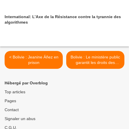
International: L’Axe de la Résistance contre la tyrannie des
algorithmes
< Bolivie : Jeanine Áñez en
Bolivie : Le ministère public
prison
garantit les droits des
accusés >
Hébergé par Overblog
Top articles
Pages
Contact
Signaler un abus
C.G.U.