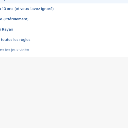
 a 13 ans (et vous l'avez ignoré)
e (littéralement)
im Rayan
 toutes les règles
s les jeux vidéo
us choquant de Rockstar ? - Le scandale BULLY
e plus moche de Steam
du RÊVE tourne au CAUCHEMAR
pendant 8 heures
it… à tort
umiliés par un jeu vidéo
ire - Final Fantasy 8