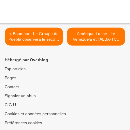
< Equateur : Le Groupe de
Amérique Latine : Le
Puebla observera le second
Venezuela et l'ALBA-TCP
tour des élections
aident Saint-Vincent et les
Grenadines >
Hébergé par Overblog
Top articles
Pages
Contact
Signaler un abus
C.G.U.
Cookies et données personnelles
Préférences cookies