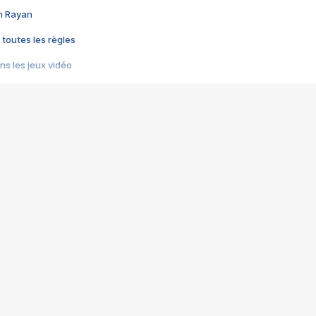
im Rayan
 toutes les règles
s les jeux vidéo
us choquant de Rockstar ? - Le scandale BULLY
e plus moche de Steam
du RÊVE tourne au CAUCHEMAR
pendant 8 heures
it… à tort
umiliés par un jeu vidéo
ire - Final Fantasy 8
ti un empire - Age of Empires
story DOFUS