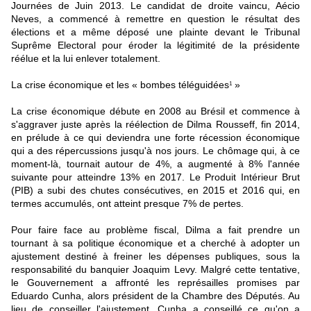
Journées de Juin 2013. Le candidat de droite vaincu, Aécio
Neves, a commencé à remettre en question le résultat des
élections et a même déposé une plainte devant le Tribunal
Suprême Electoral pour éroder la légitimité de la présidente
réélue et la lui enlever totalement.
La crise économique et les « bombes téléguidées
»
1
La crise économique débute en 2008 au Brésil et commence à
s'aggraver juste après la réélection de Dilma Rousseff, fin 2014,
en prélude à ce qui deviendra une forte récession économique
qui a des répercussions jusqu'à nos jours. Le chômage qui, à ce
moment-là, tournait autour de 4%, a augmenté à 8% l'année
suivante pour atteindre 13% en 2017. Le Produit Intérieur Brut
(PIB) a subi des chutes consécutives, en 2015 et 2016 qui, en
termes accumulés, ont atteint presque 7% de pertes.
Pour faire face au problème fiscal, Dilma a fait prendre un
tournant à sa politique économique et a cherché à adopter un
ajustement destiné à freiner les dépenses publiques, sous la
responsabilité du banquier Joaquim Levy. Malgré cette tentative,
le Gouvernement a affronté les représailles promises par
Eduardo Cunha, alors président de la Chambre des Députés. Au
lieu de conseiller l'ajustement, Cunha a conseillé ce qu'on a