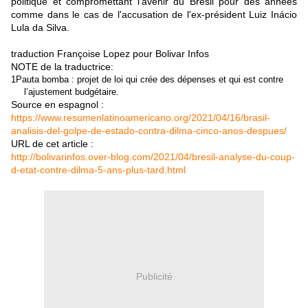
politique et compromettant l'avenir du Brésil pour des années
comme dans le cas de l'accusation de l'ex-président Luiz Inácio
Lula da Silva.
traduction Françoise Lopez pour Bolivar Infos
NOTE de la traductrice:
1
Pauta bomba : projet de loi qui crée des dépenses et qui est contre
l’ajustement budgétaire.
Source en espagnol :
https://www.resumenlatinoamericano.org/2021/04/16/brasil-
analisis-del-golpe-de-estado-contra-dilma-cinco-anos-despues/
URL de cet article :
http://bolivarinfos.over-blog.com/2021/04/bresil-analyse-du-coup-
d-etat-contre-dilma-5-ans-plus-tard.html
Publicité