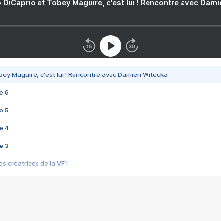
 DiCaprio et Tobey Maguire, c'est lui ! Rencontre avec Dam
bey Maguire, c'est lui ! Rencontre avec Damien Witecka
e 6
e 5
e 4
e 3
s créatrices de la VF !
e 2
e 1
e Mektoub My Love arrive enfin ! Rencontre avec Shaïn Boumedine et Sal