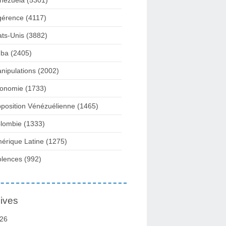
nezuela
(5301)
gérence
(4117)
ats-Unis
(3882)
ba
(2405)
nipulations
(2002)
onomie
(1733)
position Vénézuélienne
(1465)
lombie
(1333)
érique Latine
(1275)
olences
(992)
ives
26