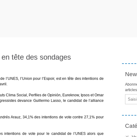
z en tête des sondages
News
 de l’UNES, l’Union pour l’Espoir, est en tête des intentions de
vril.
Abonne
article
uts Clima Social, Perfiles de Opinión, Eureknow, Ipsos et Omar
Email
gressistes devance Guillermo Lasso, le candidat de l’alliance
ndrés Arauz, 34,1% des intentions de vote contre 27,1% pour
Caté
es intentions de vote pour le candidat de l’UNES alors que