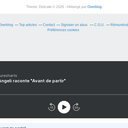
Theme: Delicate © 2026 - Hébergé par
Overblog
 Overblog
Top articles
Contact
Signaler un abus
C.G.U.
Rémunérati
Préférences cookies
Purecharts
ngeli raconte "Avant de partir"