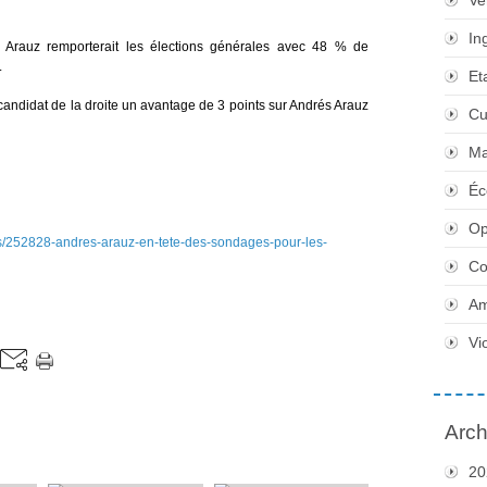
Ve
In
Arauz remporterait les élections générales avec 48 % de
.
Et
candidat de la droite un avantage de 3 points sur Andrés Arauz
Cu
Ma
Éc
Op
ales/252828-andres-arauz-en-tete-des-sondages-pour-les-
Co
Am
Vi
Arch
20