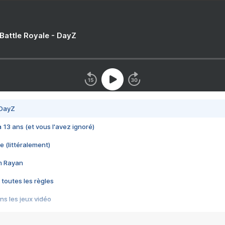
 Battle Royale - DayZ
 DayZ
 a 13 ans (et vous l'avez ignoré)
e (littéralement)
im Rayan
 toutes les règles
s les jeux vidéo
us choquant de Rockstar ? - Le scandale BULLY