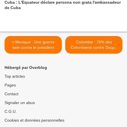
Cuba : L'Equateur déclare persona non grata l'ambassadeur
de Cuba
< Mexique : Une guerre
Colombie : 76% des
sale contre le président
Colombiens contre Duque
Lopez Obrador
et 89% pour les
protestations >
Hébergé par Overblog
Top articles
Pages
Contact
Signaler un abus
C.G.U.
Cookies et données personnelles