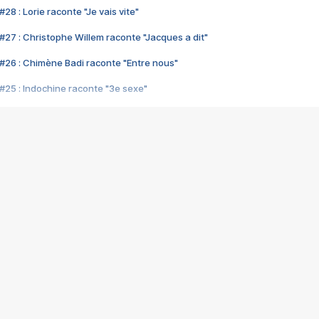
28 : Lorie raconte "Je vais vite"
#27 : Christophe Willem raconte "Jacques a dit"
#26 : Chimène Badi raconte "Entre nous"
#25 : Indochine raconte "3e sexe"
#24 : Zaho raconte "C'est chelou"
#23 : Patrick Bruel raconte "Au café des délices"
#22 : Kyo raconte "Le chemin"
#21 : Nolwenn Leroy raconte "Cassé"
#20 : Patrick Hernandez raconte "Born to be alive"
#19 : Lorie raconte "Près de moi"
#18 : Michael Jones raconte "A nos actes manqués" (avec Jean-Jacque
#17 : Khaled raconte "Aïcha"