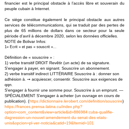
financier est le principal obstacle à l’accès libre et souverain du
peuple cubain à Internet.
Ce siège constitue également le principal obstacle aux autres
services de télécommunications, qui se traduit par des pertes de
plus de 65 millions de dollars dans ce secteur pour la seule
période d’avril à décembre 2020, selon les données officielles.
NOTE de Bolivar Infos:
1
« Ecrit » et pas « souscrit »...
Définition de « souscrire » :
1) verbe transitif DROIT Revêtir (un acte) de sa signature.
S'engager à payer, en signant. Souscrire un abonnement.
2) verbe transitif indirect LITTÉRAIRE Souscrire à : donner son
adhésion à. ➙ acquiescer, consentir. Souscrire aux exigences de
qqn.
S'engager à fournir une somme pour. Souscrire à un emprunt. —
SPÉCIALEMENT S'engager à acheter (un ouvrage en cours de
publication). (
https://dictionnaire.lerobert.com/definition/souscrire
)
https://frances.prensa-latina.cu/index.php?
option=com_content&view=article&id=886984:cuba-qualifie-
dagression-un-nouvel-amendement-du-senat-des-etats-
unis&opcion=pl-ver-noticia&catid=19&Itemid=101