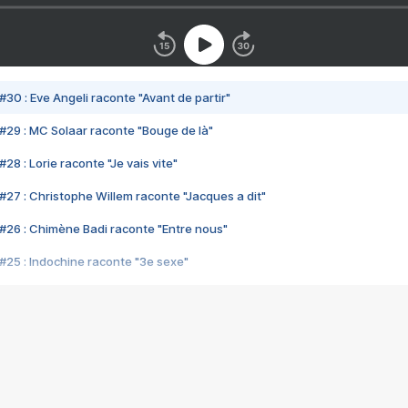
#30 : Eve Angeli raconte "Avant de partir"
#29 : MC Solaar raconte "Bouge de là"
28 : Lorie raconte "Je vais vite"
#27 : Christophe Willem raconte "Jacques a dit"
#26 : Chimène Badi raconte "Entre nous"
#25 : Indochine raconte "3e sexe"
#24 : Zaho raconte "C'est chelou"
#23 : Patrick Bruel raconte "Au café des délices"
#22 : Kyo raconte "Le chemin"
#21 : Nolwenn Leroy raconte "Cassé"