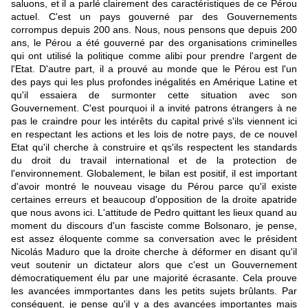
saluons, et il a parlé clairement des caractéristiques de ce Pérou
actuel. C'est un pays gouverné par des Gouvernements
corrompus depuis 200 ans. Nous, nous pensons que depuis 200
ans, le Pérou a été gouverné par des organisations criminelles
qui ont utilisé la politique comme alibi pour prendre l'argent de
l'Etat. D'autre part, il a prouvé au monde que le Pérou est l'un
des pays qui les plus profondes inégalités en Amérique Latine et
qu'il essaiera de surmonter cette situation avec son
Gouvernement. C'est pourquoi il a invité patrons étrangers à ne
pas le craindre pour les intérêts du capital privé s'ils viennent ici
en respectant les actions et les lois de notre pays, de ce nouvel
Etat qu'il cherche à construire et qs'ils respectent les standards
du droit du travail international et de la protection de
l'environnement. Globalement, le bilan est positif, il est important
d'avoir montré le nouveau visage du Pérou parce qu'il existe
certaines erreurs et beaucoup d'opposition de la droite apatride
que nous avons ici. L'attitude de Pedro quittant les lieux quand au
moment du discours d'un fasciste comme Bolsonaro, je pense,
est assez éloquente comme sa conversation avec le président
Nicolás Maduro que la droite cherche à déformer en disant qu'il
veut soutenir un dictateur alors que c'est un Gouvernement
démocratiquement élu par une majorité écrasante. Cela prouve
les avancées immportantes dans les petits sujets brûlants. Par
conséquent, je pense qu'il y a des avancées importantes mais