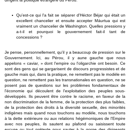
dirigent la politique étrangère du Pérou.
Qu'est-ce qui l'a fait se séparer d'Héctor Béjar qui était un
excellent chancelier et ensuite accepter Máurtua qui est
vraiment un chancelier de Washington. Quelles pressions y
a-t-il et pourquoi le gouvernement fait-il tant de
concessions ?
Je pense, personnellement, qu'il y a beaucoup de pression sur le
Gouvernement. Ici, au Pérou, il y aune gauche que nous
appelons « caviar, » dont l'empire ou l'oligarchie ont besoin. Ce
sont des gens qui se gargarisent de discours progressistes et de
gauche mais qui, dans la pratique, ne remettent pas le modèle en
question, ne remettent pas les transnationales en question, ne se
posent pas de questions sur les problèmes fondamentaux de
l'économie qui découlent de l'exploitation des peuples sous-
développés. Ils peuvent être contre le racisme, en faveur de la
non discrimination de la femme, de la protection des plus faibles,
de la protection des droits à la diversité sexuelle, des minorités
indigènes mais quand nous touchons au modèle, nous touchons
à la dette extérieure ou aux relations hégémoniques de l'Empire
avec nos peuples, ils sautent au plafond ou saisissent toute
excuse ou tout prétexte pour sauter à la gorge des dirigeants