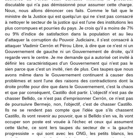
discutable qui n'a pas démissionné pour assumer cette charge.
Nous, nous allons dénoncer ces faits. Comme le fait que le
ministre de la Justice qui est quelqu'un qui ne s'est pas consacré
à nettoyer le secteur de la justice qui est l'une des institutions les
plus corrompues et pourries du pays. Je crois qu'il a moins de 7%
ou 9% d'indice de satisfaction dans la population et au lieu
d'attaquer la corruption du Pouvoir Judiciaire, il s'est consacré à
attaquer Vladimir Cerrón et Pérou Libre, à dire que ce n'est ni un
Gouvernement de gauche ni un Gouvernement de droite, qu'il
regarde vers le centre. Je me demande qui a autorisé cet invité à
définir les caractéristiques d'un Gouvernement qui n'est pas le
sien parce que c'est un invité, rien de plus. Ces taupes que nous
avons même dans le Gouvernement continuent à causer des
problèmes et sont l'une des raisons des contradictions dont la
droite profite pour dire que dans le Gouvernement, c'est la chaos
et que par conséquent, Castillo doit partir. L'objectif n'est pas de
chasser Bellido, ce n'est pas d'emprisonner Cerrón, ce n'est pas
de poursuivre Bermejo, non, l'objectif, c'est de chasser Castillo.
Ils ne se rendent pas compte que l'idée que s'ils chassent
Castillo, ils vont revenir au pouvoir, que si Bellido s'en va, ils vont
occuper son poste est vouée à l'échec et ceux qui assument
cette tâche, ce sont lers taupes du secteur de « la gauche
progressiste » qui sont avec les ONG, les petits blancs, les