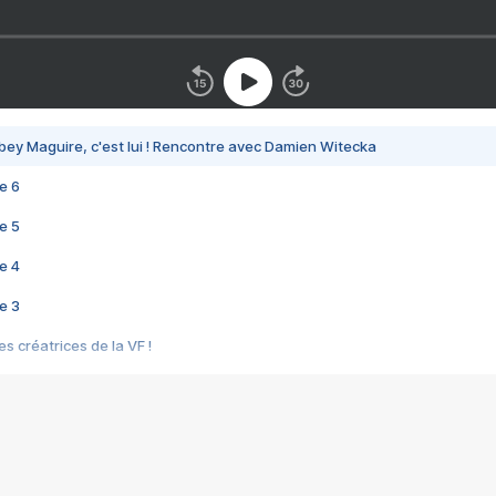
bey Maguire, c'est lui ! Rencontre avec Damien Witecka
e 6
e 5
e 4
e 3
s créatrices de la VF !
e 2
e 1
e Mektoub My Love arrive enfin ! Rencontre avec Shaïn Boumedine et Sal