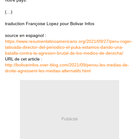
notre pays.
(…)
traduction Françoise Lopez pour Bolivar Infos
source en espagnol :
https://www.resumenlatinoamericano.org/2021/09/27/peru-roger-
taboada-director-del-periodico-el-puka-estamos-dando-una-
batalla-contra-la-agresion-brutal-de-los-medios-de-
derecha/
URL de cet article :
http://bolivarinfos.over-blog.com/2021/09/perou-les-medias-de-
droite-agressent-les-medias-alternatifs.html
Publicité