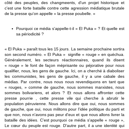
côté des peuples, des changmeents, d'un projet historique et
c'est une forte bataille contre cette agression médiatique brutale
de la presse qu'on appelle « la presse poubelle. »
Pourquoi ce média s'appelle-t-il « El Puka » ? Et quelle est
sa périodicité ?
« El Puka » paraît tous les 15 jours. La semaine prochaine sortira
son second numéro. « El Puka » signifie « rouge » en quéchua.
Généralement, les secteurs réactionnaires, quand ils disent
« rouge » le font de façon méprisante ou péjorative pour nous
qualifier, nous, les gens de gauche. Ici, on a cherché à diaboliser
les communistes, les gens de gauche, il y a une cabale des
médias. Par contre, nous nous nous revendiquons en tant que
« rouges, » comme de gauche, nous sommes marxistes, nous
sommes bolivariens, et alors ? Et nous allons affronter cette
presse pourrie , cette presse vile qui cherche à abrutir le
population péruvienne. Nous allons dire que oui, nous sommes
de gauche, que oui, nous militons pour l'idée politique du parti et
que non, nous n'avons pas peur d'eux et que nous allons livrer la
bataille des idées. C'est pourquoi ce média s'appelle « rouge »,
Le cœur du peuple est rouge. D'autre part, il a une identité qui