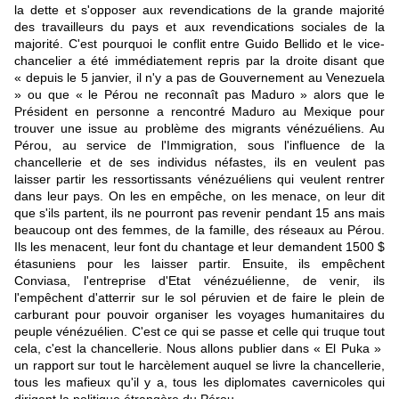
la dette et s'opposer aux revendications de la grande majorité
des travailleurs du pays et aux revendications sociales de la
majorité. C'est pourquoi le conflit entre Guido Bellido et le vice-
chancelier a été immédiatement repris par la droite disant que
« depuis le 5 janvier, il n'y a pas de Gouvernement au Venezuela
» ou que « le Pérou ne reconnaît pas Maduro » alors que le
Président en personne a rencontré Maduro au Mexique pour
trouver une issue au problème des migrants vénézuéliens. Au
Pérou, au service de l'Immigration, sous l'influence de la
chancellerie et de ses individus néfastes, ils en veulent pas
laisser partir les ressortissants vénézuéliens qui veulent rentrer
dans leur pays. On les en empêche, on les menace, on leur dit
que s'ils partent, ils ne pourront pas revenir pendant 15 ans mais
beaucoup ont des femmes, de la famille, des réseaux au Pérou.
Ils les menacent, leur font du chantage et leur demandent 1500 $
étasuniens pour les laisser partir. Ensuite, ils empêchent
Conviasa, l'entreprise d'Etat vénézuélienne, de venir, ils
l'empêchent d'atterrir sur le sol péruvien et de faire le plein de
carburant pour pouvoir organiser les voyages humanitaires du
peuple vénézuélien. C'est ce qui se passe et celle qui truque tout
cela, c'est la chancellerie. Nous allons publier dans « El Puka »
un rapport sur tout le harcèlement auquel se livre la chancellerie,
tous les mafieux qu'il y a, tous les diplomates cavernicoles qui