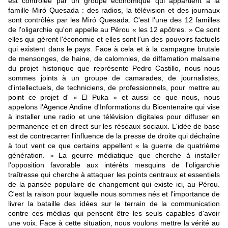
est contrôlée par un groupe économique qui appartient à la
famille Miró Quesada : des radios, la télévision et des journaux
sont contrôlés par les Miró Quesada. C'est l'une des 12 familles
de l'oligarchie qu'on appelle au Pérou « les 12 apôtres. » Ce sont
elles qui gèrent l'économie et elles sont l'un des pouvoirs factuels
qui existent dans le pays. Face à cela et à la campagne brutale
de mensonges, de haine, de calomnies, de diffamation malsaine
du projet historique que représente Pedro Castillo, nous nous
sommes joints à un groupe de camarades, de journalistes,
d'intellectuels, de techniciens, de professionnels, pour mettre au
point ce projet d' « El Puka » et aussi ce que nous, nous
appelons l'Agence Andine d'Informations du Bicentenaire qui vise
à installer une radio et une télévision digitales pour diffuser en
permanence et en direct sur les réseaux sociaux. L'idée de base
est de contrecarrer l'influence de la presse de droite qui déchaîne
à tout vent ce que certains appellent « la guerre de quatrième
génération. » La geurre médiatique que cherche à installer
l'opposition favorable aux intérêts mesquins de l'oligarchie
traîtresse qui cherche à attaquer les points centraux et essentiels
de la pansée populaire de changement qui existe ici, au Pérou.
C'est la raison pour laquelle nous sommes nés et l'importance de
livrer la bataille des idées sur le terrain de la communication
contre ces médias qui pensent être les seuls capables d'avoir
une voix. Face à cette situation, nous voulons mettre la vérité au