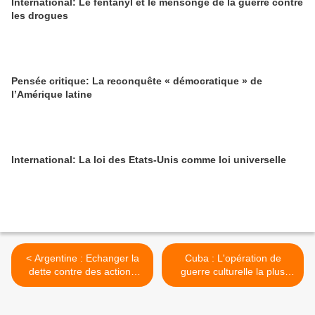
International: Le fentanyl et le mensonge de la guerre contre
les drogues
Pensée critique: La reconquête « démocratique » de
l’Amérique latine
International: La loi des Etats-Unis comme loi universelle
< Argentine : Echanger la
Cuba : L'opération de
dette contre des actions
guerre culturelle la plus
environnementales
complexe de la CIA >