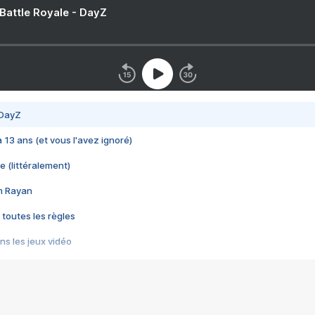
 Battle Royale - DayZ
 DayZ
 a 13 ans (et vous l'avez ignoré)
e (littéralement)
im Rayan
 toutes les règles
s les jeux vidéo
us choquant de Rockstar ? - Le scandale BULLY
e plus moche de Steam