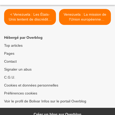
< Venezuela : Les États-
Venezuela : La mission de
Unis tentent de discréditer
l’Union européenne
les élections
présente son rapport
préliminaire >
Hébergé par Overblog
Top articles
Pages
Contact
Signaler un abus
C.G.U.
Cookies et données personnelles
Préférences cookies
Voir le profil de Bolivar Infos sur le portail Overblog
Créer un blog sur Overblog