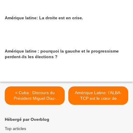
Amérique latine: La droite est en crise.
Amérique latine : pourquoi la gauche et le progressisme
perdent-ils les élections ?
< Cuba : Discours du
Amérique Latine: l’ALBA-
Président Miguel Diaz-
TCP est le cœur de
Canel au XXe Sommet de
l’intégration latino-
l’ALBA-TCP.
américaine et caribéenne >
Hébergé par Overblog
Top articles