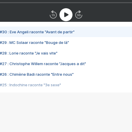
#30 : Eve Angeli raconte "Avant de partir"
#29 : MC Solaar raconte "Bouge de là"
28 : Lorie raconte "Je vais vite"
#27 : Christophe Willem raconte "Jacques a dit"
#26 : Chimène Badi raconte "Entre nous"
#25 : Indochine raconte "3e sexe"
#24 : Zaho raconte "C'est chelou"
#23 : Patrick Bruel raconte "Au café des délices"
#22 : Kyo raconte "Le chemin"
#21 : Nolwenn Leroy raconte "Cassé"