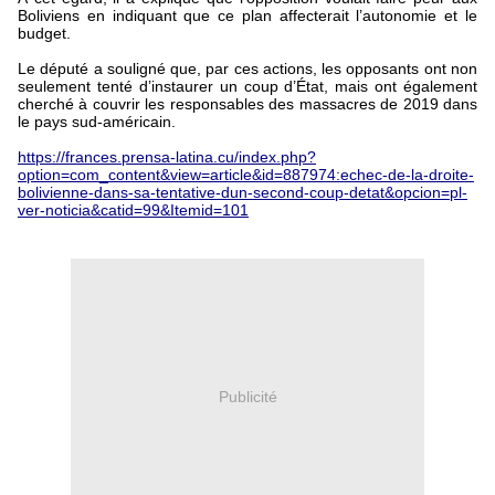
Boliviens en indiquant que ce plan affecterait l’autonomie et le
budget.
Le député a souligné que, par ces actions, les opposants ont non
seulement tenté d’instaurer un coup d’État, mais ont également
cherché à couvrir les responsables des massacres de 2019 dans
le pays sud-américain.
https://frances.prensa-latina.cu/index.php?
option=com_content&view=article&id=887974:echec-de-la-droite-
bolivienne-dans-sa-tentative-dun-second-coup-detat&opcion=pl-
ver-noticia&catid=99&Itemid=101
Publicité