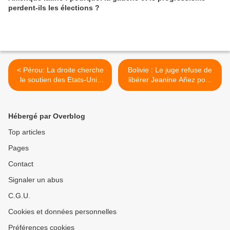
perdent-ils les élections ?
< Pérou: La droite cherche
Bolivie : Le juge refuse de
le soutien des Etats-Unis
libérer Jeanine Añez pour
pour destituer Castillo
l'affaire "coup d'État I" >
Hébergé par Overblog
Top articles
Pages
Contact
Signaler un abus
C.G.U.
Cookies et données personnelles
Préférences cookies