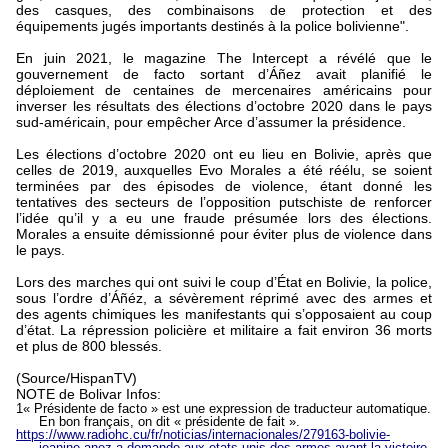
des casques, des combinaisons de protection et des
équipements jugés importants destinés à la police bolivienne".
En juin 2021, le magazine The Intercept a révélé que le
gouvernement de facto sortant d’Áñez avait planifié le
déploiement de centaines de mercenaires américains pour
inverser les résultats des élections d’octobre 2020 dans le pays
sud-américain, pour empêcher Arce d’assumer la présidence.
Les élections d’octobre 2020 ont eu lieu en Bolivie, après que
celles de 2019, auxquelles Evo Morales a été réélu, se soient
terminées par des épisodes de violence, étant donné les
tentatives des secteurs de l’opposition putschiste de renforcer
l’idée qu’il y a eu une fraude présumée lors des élections.
Morales a ensuite démissionné pour éviter plus de violence dans
le pays.
Lors des marches qui ont suivi le coup d’État en Bolivie, la police,
sous l’ordre d’Áñéz, a sévèrement réprimé avec des armes et
des agents chimiques les manifestants qui s’opposaient au coup
d’état. La répression policière et militaire a fait environ 36 morts
et plus de 800 blessés.
(Source/HispanTV)
NOTE de Bolivar Infos:
1
« Présidente de facto » est une expression de traducteur automatique.
En bon français, on dit « présidente de fait ».
https://www.radiohc.cu/fr/noticias/internacionales/279163-bolivie-
jeanine-anez-a-demande-aux-etats-unis-des-armes-avant-la-victoire-