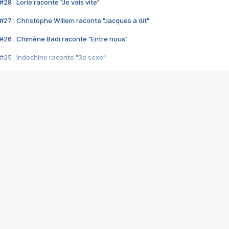
28 : Lorie raconte "Je vais vite"
#27 : Christophe Willem raconte "Jacques a dit"
#26 : Chimène Badi raconte "Entre nous"
#25 : Indochine raconte "3e sexe"
#24 : Zaho raconte "C'est chelou"
#23 : Patrick Bruel raconte "Au café des délices"
#22 : Kyo raconte "Le chemin"
#21 : Nolwenn Leroy raconte "Cassé"
#20 : Patrick Hernandez raconte "Born to be alive"
#19 : Lorie raconte "Près de moi"
#18 : Michael Jones raconte "A nos actes manqués" (avec Jean-Jacque
#17 : Khaled raconte "Aïcha"
#16 : Corneille raconte "Parce qu'on vient de loin"