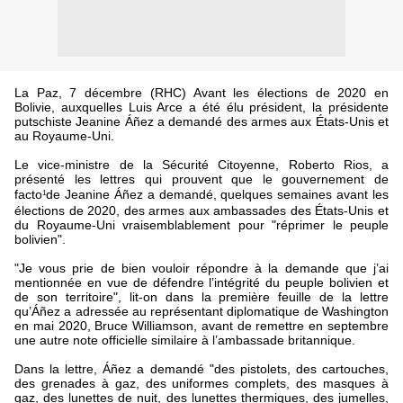
La Paz, 7 décembre (RHC) Avant les élections de 2020 en
Bolivie, auxquelles Luis Arce a été élu président, la présidente
putschiste Jeanine Áñez a demandé des armes aux États-Unis et
au Royaume-Uni.
Le vice-ministre de la Sécurité Citoyenne, Roberto Rios, a
présenté les lettres qui prouvent que le gouvernement de
facto
de Jeanine Áñez a demandé, quelques semaines avant les
1
élections de 2020, des armes aux ambassades des États-Unis et
du Royaume-Uni vraisemblablement pour "réprimer le peuple
bolivien".
"Je vous prie de bien vouloir répondre à la demande que j’ai
mentionnée en vue de défendre l’intégrité du peuple bolivien et
de son territoire", lit-on dans la première feuille de la lettre
qu’Áñez a adressée au représentant diplomatique de Washington
en mai 2020, Bruce Williamson, avant de remettre en septembre
une autre note officielle similaire à l’ambassade britannique.
Dans la lettre, Áñez a demandé "des pistolets, des cartouches,
des grenades à gaz, des uniformes complets, des masques à
gaz, des lunettes de nuit, des lunettes thermiques, des jumelles,