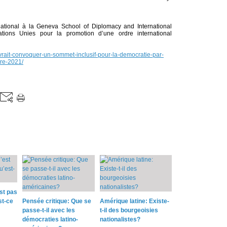
rnational à la Geneva School of Diplomacy and International
tions Unies pour la promotion d’une ordre international
evrait-convoquer-un-sommet-inclusif-pour-la-democratie-par-
re-2021/
st pas
st-ce
Pensée critique: Que se
Amérique latine: Existe-
passe-t-il avec les
t-il des bourgeoisies
démocraties latino-
nationalistes?