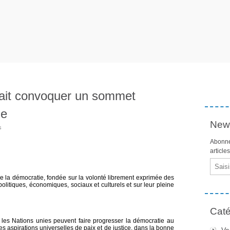
ait convoquer un sommet
ie
News
s
Abonne
article
Email
de la démocratie, fondée sur la volonté librement exprimée des
litiques, économiques, sociaux et culturels et sur leur pleine
Caté
 les Nations unies peuvent faire progresser la démocratie au
les aspirations universelles de paix et de justice, dans la bonne