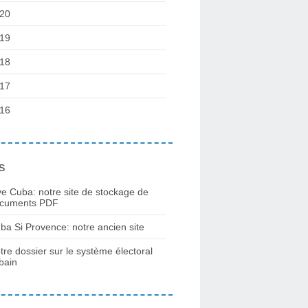
20
19
18
17
16
s
ve Cuba: notre site de stockage de
cuments PDF
ba Si Provence: notre ancien site
tre dossier sur le système électoral
bain