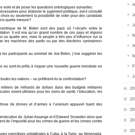
A
le voile et de poser les questions ontologiques suivantes:
 nécessaires pour élaborer le jugement politique, est-il consulté
J
s choix ou seulement la possibilité de voter pour des candidats
dans quelle mesure?
J
ntrique de M. Biden sont des pays où l’«écart» entre le
tion. Il est vrai qu’un grand nombre de ces pays et régions
M
ux ou quatre ans, mais le peuple a très peu d’influence sur la
ar les machines des partis ou par des élections «primaires»
A
z les participants au sommet de Joe Biden, j’ose suggérer les
M
F
 ou sont-ils prêts à risquer une nouvelle guerre mondiale en
J
utes les nations – ou préfèrent-ils la confrontation?
milliers de milliards de dollars dans des budgets militaires
20
scales soient utilisées pour les soins de santé, l’éducation, les
20
ntinue de drones et d’armes à l’uranium appauvri tuant des
20
 persécution de Julian Assange et d’Edward Snowden alors que
20
ent de l’impunité pour les crimes de guerre et les crimes contre
20
ures coercitives unilatérales à Cuba, à la Syrie, au Venezuela,