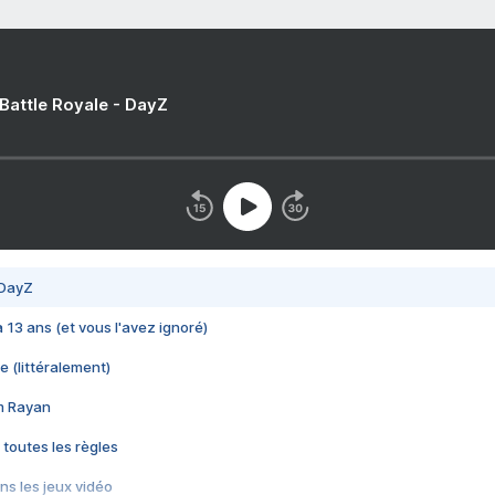
 Battle Royale - DayZ
 DayZ
 a 13 ans (et vous l'avez ignoré)
e (littéralement)
im Rayan
 toutes les règles
s les jeux vidéo