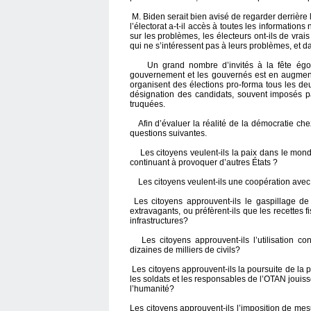
M. Biden serait bien avisé de regarder derrière 
l’électorat a-t-il accès à toutes les informations
sur les problèmes, les électeurs ont-ils de vrai
qui ne s’intéressent pas à leurs problèmes, et 
Un grand nombre d’invités à la fête égoce
gouvernement et les gouvernés est en augmenta
organisent des élections pro-forma tous les de
désignation des candidats, souvent imposés p
truquées.
Afin d’évaluer la réalité de la démocratie che
questions suivantes.
Les citoyens veulent-ils la paix dans le monde
continuant à provoquer d’autres États ?
Les citoyens veulent-ils une coopération avec to
Les citoyens approuvent-ils le gaspillage de 
extravagants, ou préfèrent-ils que les recettes fi
infrastructures?
Les citoyens approuvent-ils l’utilisation co
dizaines de milliers de civils?
Les citoyens approuvent-ils la poursuite de la
les soldats et les responsables de l’OTAN jouiss
l’humanité?
Les citoyens approuvent-ils l’imposition de mes