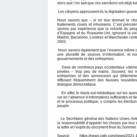
alors que l’on sait que ces sanctions ont déjà t
Les citoyens approuvent-ils la législation gouv
Nous savons que – si on leur donnait le choi
traitements cruels et inhumains. C’est précis
savons par expérience que la volonté du peupl
d’Espagne et du Royaume-Uni, ignorant la voi
Madrid, Barcelone, Londres et Manchester contre
2003.
Nous savons également que l’essence même de la
une pluralité de sources d’information, et
gouvernements et des entreprises.
Dans de nombreux pays occidentaux «démocrat
privées – trop peu de mains. Souvent, les m
entreprises et des annonceurs qui détermine
diffusant fréquemment des fausses nouvelles
dialogue démocratique.
En effet, le black-out médiatique sur les ques
car en l’absence d’informations suffisantes et de
et le processus politique, y compris les électio
peuple.
Le Secrétaire général des Nations Unies, Antó
la responsabilité d’appeler les choses par leu
la lettre et l’esprit du document final du Somme
Source: https://news.cgtn.com/news/2021-12