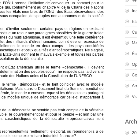
Ve
que l’ONU prenne l’initiative de convoquer un sommet pour la
nce qui, conformément au chapitre VI de la Charte des Nations
In
e tous les Etats membres de l’ONU, des États observateurs, des
 sous occupation, des peuples non autonomes et de la société
Et
n d’inviter seulement certains pays et régions en excluant
Cu
nstitue un retour aux paradigmes obsolètes de la guerre froide
nes du multilatéralisme. Il est évident qu’une telle conférence
xclut des milliards d’êtres humains. Loin d’être un exercice de
Ma
ficiellement le monde en deux camps – les pays considérés
ratiques» et ceux qualifiés d’antidémocratiques. Ne s’agit-il,
Éc
es Etats-Unis donnent le mauvais exemple et toutes les parties
ssolution de la démocratie.
Op
t d’État américain utilise le terme «démocratie», il devient
odétermination des peuples et qu’il ne respecte pas la diversité
Co
harte des Nations unies et la Constitution de l’UNESCO.
 le terme «démocratie» et le font coïncider avec le modèle
Am
apitalisme. Mais dans le Document final du Sommet mondial de
nérale, le monde a convenu «que si les démocraties partagent
Vi
s de modèle unique de démocratie car celle-ci n’appartient à
 de la démocratie ne semble pas tenir compte de la véritable
peuple le gouvernement par et pour le peuple – et non par une
 caractéristiques de la démocratie «représentative» sont
Arch
eprésentent-ils réellement l’électorat, ou répondent-ils à de
20
e et le complexe militaro-industriel-financier?