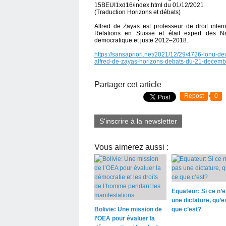
15BEUI1xd16/index.html du 01/12/2021
(Traduction Horizons et débats)
Alfred de Zayas est professeur de droit inte
Relations en Suisse et était expert des Na
democratique et juste 2012–2018.
https://sansapriori.net/2021/12/29/4726-lonu-d
alfred-de-zayas-horizons-debats-du-21-decemb
Partager cet article
Repost
0
S'inscrire à la newsletter
Vous aimerez aussi :
Equateur: Si ce n’e
une dictature, qu’e
Bolivie: Une mission de
que c’est?
l’OEA pour évaluer la