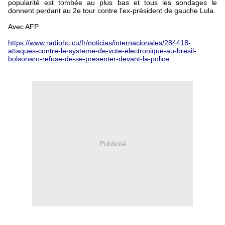
popularité est tombée au plus bas et tous les sondages le
donnent perdant au 2e tour contre l’ex-président de gauche Lula.
Avec AFP
https://www.radiohc.cu/fr/noticias/internacionales/284418-
attaques-contre-le-systeme-de-vote-electronique-au-bresil-
bolsonaro-refuse-de-se-presenter-devant-la-police
Publicité