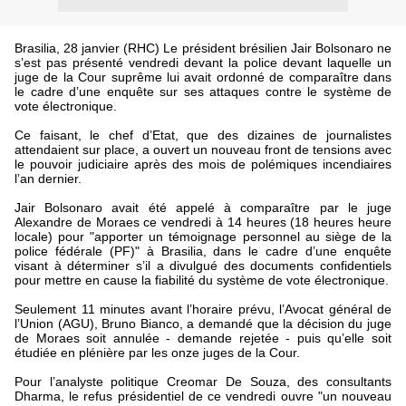
Brasilia, 28 janvier (RHC) Le président brésilien Jair Bolsonaro ne
s’est pas présenté vendredi devant la police devant laquelle un
juge de la Cour suprême lui avait ordonné de comparaître dans
le cadre d’une enquête sur ses attaques contre le système de
vote électronique.
Ce faisant, le chef d’Etat, que des dizaines de journalistes
attendaient sur place, a ouvert un nouveau front de tensions avec
le pouvoir judiciaire après des mois de polémiques incendiaires
l’an dernier.
Jair Bolsonaro avait été appelé à comparaître par le juge
Alexandre de Moraes ce vendredi à 14 heures (18 heures heure
locale) pour "apporter un témoignage personnel au siège de la
police fédérale (PF)" à Brasilia, dans le cadre d’une enquête
visant à déterminer s’il a divulgué des documents confidentiels
pour mettre en cause la fiabilité du système de vote électronique.
Seulement 11 minutes avant l’horaire prévu, l’Avocat général de
l’Union (AGU), Bruno Bianco, a demandé que la décision du juge
de Moraes soit annulée - demande rejetée - puis qu’elle soit
étudiée en plénière par les onze juges de la Cour.
Pour l’analyste politique Creomar De Souza, des consultants
Dharma, le refus présidentiel de ce vendredi ouvre "un nouveau