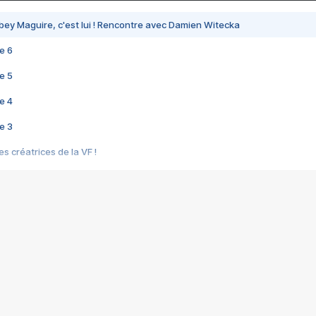
bey Maguire, c'est lui ! Rencontre avec Damien Witecka
e 6
e 5
e 4
e 3
s créatrices de la VF !
e 2
e 1
e Mektoub My Love arrive enfin ! Rencontre avec Shaïn Boumedine et Sal
i : après Toni en famille
elle réalise le bouleversant Dites lui que je l'aime
ais ! Rencontre autour de Vie privée de Rebecca Zlotowski