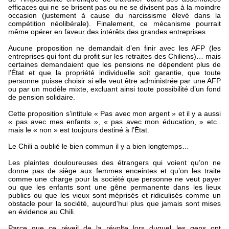
efficaces qui ne se brisent pas ou ne se divisent pas à la moindre
occasion (justement à cause du narcissisme élevé dans la
compétition néolibérale). Finalement, ce mécanisme pourrait
même opérer en faveur des intérêts des grandes entreprises.
Aucune proposition ne demandait d’en finir avec les AFP (les
entreprises qui font du profit sur les retraites des Chiliens)… mais
certaines demandaient que les pensions ne dépendent plus de
l’État et que la propriété individuelle soit garantie, que toute
personne puisse choisir si elle veut être administrée par une AFP
ou par un modèle mixte, excluant ainsi toute possibilité d’un fond
de pension solidaire.
Cette proposition s’intitule « Pas avec mon argent » et il y a aussi
« pas avec mes enfants », « pas avec mon éducation, » etc..
mais le « non » est toujours destiné à l’État.
Le Chili a oublié le bien commun il y a bien longtemps…
Les plaintes douloureuses des étrangers qui voient qu’on ne
donne pas de siège aux femmes enceintes et qu’on les traite
comme une charge pour la société que personne ne veut payer
ou que les enfants sont une gêne permanente dans les lieux
publics ou que les vieux sont méprisés et ridiculisés comme un
obstacle pour la société, aujourd’hui plus que jamais sont mises
en évidence au Chili.
Parce que ce réveil de la révolte lors duquel les gens ont