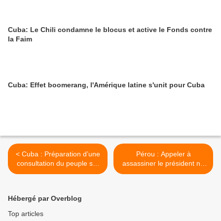
Cuba: Le Chili condamne le blocus et active le Fonds contre
la Faim
Cuba: Effet boomerang, l'Amérique latine s'unit pour Cuba
< Cuba : Préparation d’une
Pérou : Appeler à
consultation du peuple sur
assassiner le président ne
le code des familles
fait pas partie de la liberté
de la presse >
Hébergé par Overblog
Top articles