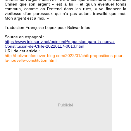
Chilien que son argent « est à lui » et qu’un éventuel fonds
commun, comme on l’entend dans les rues, « va financer la
vieillesse d’un paresseux qui n’a pas autant travaillé que moi.
Mon argent est à moi. »
Traduction Françoise Lopez pour Bolivar Infos
Source en espagnol :
https://www.telesurtv.net/opinion/Propuestas-para-la-nueva-
Constitucion-de-Chile-20220117-0013.html
URL de cet article :
http://bolivarinfos.over-blog.com/2022/01/chili-propositions-pour-
la-nouvelle-constitution.html
Publicité