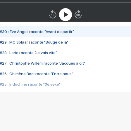
#30 : Eve Angeli raconte "Avant de partir"
#29 : MC Solaar raconte "Bouge de là"
28 : Lorie raconte "Je vais vite"
#27 : Christophe Willem raconte "Jacques a dit"
#26 : Chimène Badi raconte "Entre nous"
#25 : Indochine raconte "3e sexe"
#24 : Zaho raconte "C'est chelou"
#23 : Patrick Bruel raconte "Au café des délices"
#22 : Kyo raconte "Le chemin"
#21 : Nolwenn Leroy raconte "Cassé"