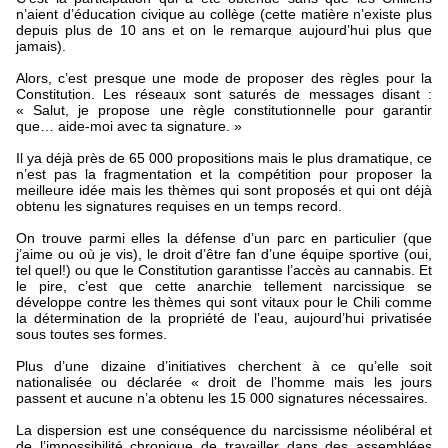
n’aient d’éducation civique au collège (cette matière n’existe plus
depuis plus de 10 ans et on le remarque aujourd’hui plus que
jamais).
Alors, c’est presque une mode de proposer des règles pour la
Constitution. Les réseaux sont saturés de messages disant :
« Salut, je propose une règle constitutionnelle pour garantir
que… aide-moi avec ta signature. »
Il ya déjà près de 65 000 propositions mais le plus dramatique, ce
n’est pas la fragmentation et la compétition pour proposer la
meilleure idée mais les thèmes qui sont proposés et qui ont déjà
obtenu les signatures requises en un temps record.
On trouve parmi elles la défense d’un parc en particulier (que
j’aime ou où je vis), le droit d’être fan d’une équipe sportive (oui,
tel quel!) ou que le Constitution garantisse l’accès au cannabis. Et
le pire, c’est que cette anarchie tellement narcissique se
développe contre les thèmes qui sont vitaux pour le Chili comme
la détermination de la propriété de l’eau, aujourd’hui privatisée
sous toutes ses formes.
Plus d’une dizaine d’initiatives cherchent à ce qu’elle soit
nationalisée ou déclarée « droit de l’homme mais les jours
passent et aucune n’a obtenu les 15 000 signatures nécessaires.
La dispersion est une conséquence du narcissisme néolibéral et
de l’impossibilité chronique de travailler dans des assemblées