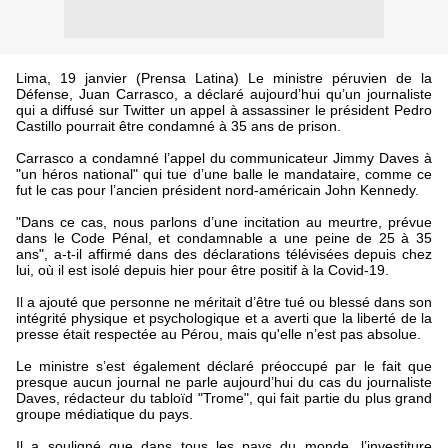
Lima, 19 janvier (Prensa Latina) Le ministre péruvien de la
Défense, Juan Carrasco, a déclaré aujourd’hui qu’un journaliste
qui a diffusé sur Twitter un appel à assassiner le président Pedro
Castillo pourrait être condamné à 35 ans de prison.
Carrasco a condamné l’appel du communicateur Jimmy Daves à
"un héros national" qui tue d’une balle le mandataire, comme ce
fut le cas pour l’ancien président nord-américain John Kennedy.
"Dans ce cas, nous parlons d’une incitation au meurtre, prévue
dans le Code Pénal, et condamnable a une peine de 25 à 35
ans", a-t-il affirmé dans des déclarations télévisées depuis chez
lui, où il est isolé depuis hier pour être positif à la Covid-19.
Il a ajouté que personne ne méritait d’être tué ou blessé dans son
intégrité physique et psychologique et a averti que la liberté de la
presse était respectée au Pérou, mais qu'elle n’est pas absolue.
Le ministre s’est également déclaré préoccupé par le fait que
presque aucun journal ne parle aujourd’hui du cas du journaliste
Daves, rédacteur du tabloïd "Trome", qui fait partie du plus grand
groupe médiatique du pays.
Il a souligné que dans tous les pays du monde, l’investiture