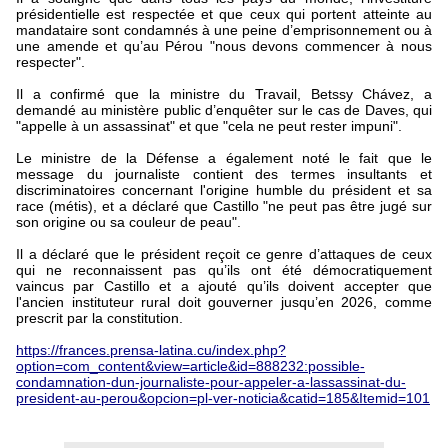
présidentielle est respectée et que ceux qui portent atteinte au
mandataire sont condamnés à une peine d’emprisonnement ou à
une amende et qu’au Pérou "nous devons commencer à nous
respecter".
Il a confirmé que la ministre du Travail, Betssy Chávez, a
demandé au ministère public d’enquêter sur le cas de Daves, qui
"appelle à un assassinat" et que "cela ne peut rester impuni".
Le ministre de la Défense a également noté le fait que le
message du journaliste contient des termes insultants et
discriminatoires concernant l'origine humble du président et sa
race (métis), et a déclaré que Castillo "ne peut pas être jugé sur
son origine ou sa couleur de peau".
Il a déclaré que le président reçoit ce genre d’attaques de ceux
qui ne reconnaissent pas qu’ils ont été démocratiquement
vaincus par Castillo et a ajouté qu’ils doivent accepter que
l'ancien instituteur rural doit gouverner jusqu’en 2026, comme
prescrit par la constitution.
https://frances.prensa-latina.cu/index.php?
option=com_content&view=article&id=888232:possible-
condamnation-dun-journaliste-pour-appeler-a-lassassinat-du-
president-au-perou&opcion=pl-ver-noticia&catid=185&Itemid=101