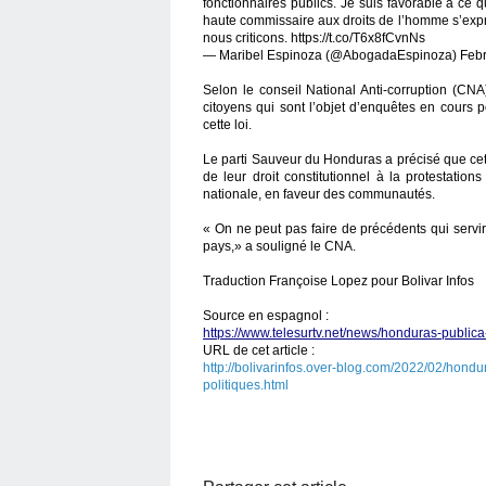
fonctionnaires publics. Je suis favorable à ce 
haute commissaire aux droits de l’homme s’expr
nous criticons. https://t.co/T6x8fCvnNs
— Maribel Espinoza (@AbogadaEspinoza) Febr
Selon le conseil National Anti-corruption (CNA
citoyens qui sont l’objet d’enquêtes en cours 
cette loi.
Le parti Sauveur du Honduras a précisé que cett
de leur droit constitutionnel à la protestatio
nationale, en faveur des communautés.
« On ne peut pas faire de précédents qui servira
pays,» a souligné le CNA.
Traduction Françoise Lopez pour Bolivar Infos
Source en espagnol :
https://www.telesurtv.net/news/honduras-public
URL de cet article :
http://bolivarinfos.over-blog.com/2022/02/hondu
politiques.html