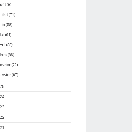
oût
(9)
uillet
(71)
uin
(58)
ai
(64)
vril
(55)
ars
(86)
évrier
(73)
anvier
(87)
25
24
23
22
21