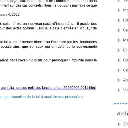
Ve
que les organisations des droits de l’homme et le bureau de la
iment sur des cas concrets. Nous ne pouvons pas faire ce que
In
uary 4, 2022
Et
), cette loi est un nouveau pacte d’impunité car il gracie des
pour des actes commis jusqu’à la date d’entrée en vigueur de
Cu
Ma
e loi a une influence directe sur l’exercice par les Honduriens
ns sociale ainsi que sur ceux qui ont défendu la souveraineté
Éc
Op
ient, dans l’avenir, d’outils pour provoquer l’impunité dans le
Co
Am
a-amnistia--presos-politicos-funcionarios--20220206-0011.html
Vi
ras-proclamation-de-la-loi-d-amnistie-des-prisonniers-
Arch
20