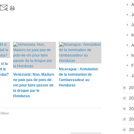
A
J
J
M
A
M
si la
F
t le
Nicaragua : Annulation
Cuba?
Venezuela: Non, Maduro
de la nomination de
J
ne paie pas de pots-de-
l'ambassadeur au
vin pour faire passer de
Honduras
20
la drogue par le
Honduras
20
20
Zelaya
20
20