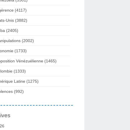
nezuela
(5301)
gérence
(4117)
ats-Unis
(3882)
ba
(2405)
nipulations
(2002)
onomie
(1733)
position Vénézuélienne
(1465)
lombie
(1333)
érique Latine
(1275)
olences
(992)
ives
26