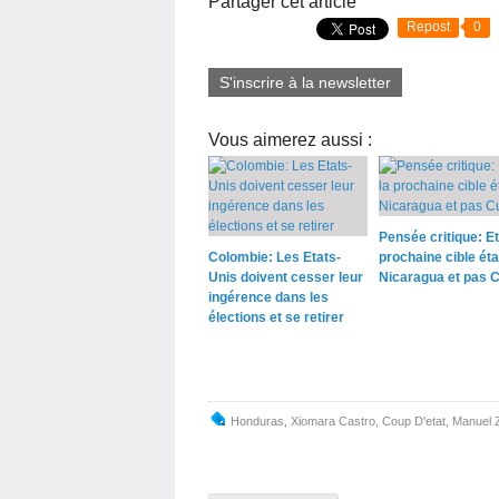
Partager cet article
Repost
0
S'inscrire à la newsletter
Vous aimerez aussi :
Pensée critique: Et 
Colombie: Les Etats-
prochaine cible étai
Unis doivent cesser leur
Nicaragua et pas 
ingérence dans les
élections et se retirer
Honduras
,
Xiomara Castro
,
Coup D'etat
,
Manuel 