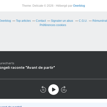
Theme: Delicate © 2026 - Hébergé par
Overblog
 Overblog
Top articles
Contact
Signaler un abus
C.G.U.
Rémunérati
Préférences cookies
Purecharts
ngeli raconte "Avant de partir"