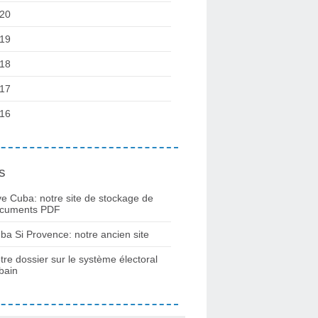
20
19
18
17
16
s
ve Cuba: notre site de stockage de
cuments PDF
ba Si Provence: notre ancien site
tre dossier sur le système électoral
bain