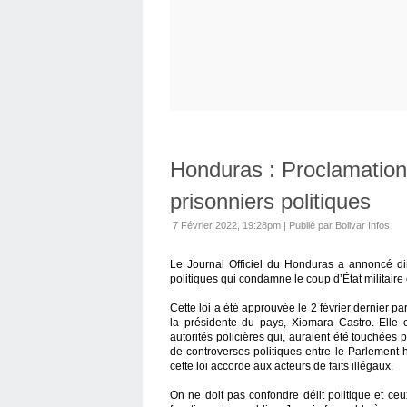
Honduras : Proclamation 
prisonniers politiques
7 Février 2022, 19:28pm
|
Publié par Bolivar Infos
Le Journal Officiel du Honduras a annoncé di
politiques qui condamne le coup d’État militaire
Cette loi a été approuvée le 2 février dernier p
la présidente du pays, Xiomara Castro. Elle co
autorités policières qui, auraient été touchées 
de controverses politiques entre le Parlement
cette loi accorde aux acteurs de faits illégaux.
On ne doit pas confondre délit politique et ce