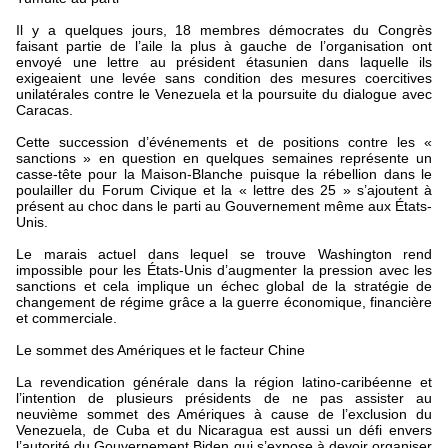
Il y a quelques jours, 18 membres démocrates du Congrès
faisant partie de l’aile la plus à gauche de l’organisation ont
envoyé une lettre au président étasunien dans laquelle ils
exigeaient une levée sans condition des mesures coercitives
unilatérales contre le Venezuela et la poursuite du dialogue avec
Caracas.
Cette succession d’événements et de positions contre les «
sanctions » en question en quelques semaines représente un
casse-tête pour la Maison-Blanche puisque la rébellion dans le
poulailler du Forum Civique et la « lettre des 25 » s’ajoutent à
présent au choc dans le parti au Gouvernement même aux États-
Unis.
Le marais actuel dans lequel se trouve Washington rend
impossible pour les États-Unis d’augmenter la pression avec les
sanctions et cela implique un échec global de la stratégie de
changement de régime grâce a la guerre économique, financière
et commerciale.
Le sommet des Amériques et le facteur Chine
La revendication générale dans la région latino-caribéenne et
l’intention de plusieurs présidents de ne pas assister au
neuvième sommet des Amériques à cause de l’exclusion du
Venezuela, de Cuba et du Nicaragua est aussi un défi envers
l’autorité du Gouvernement Biden qui s’expose à devoir organiser