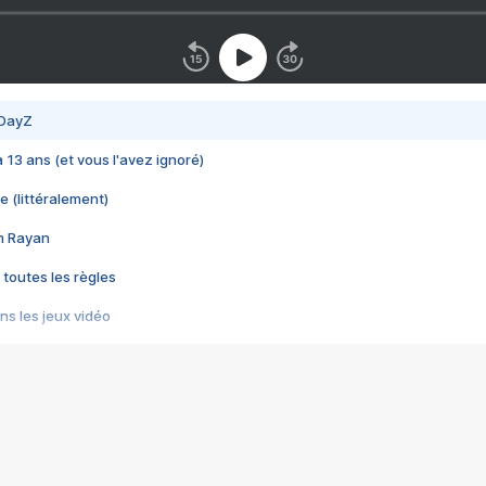
 DayZ
 a 13 ans (et vous l'avez ignoré)
e (littéralement)
im Rayan
 toutes les règles
s les jeux vidéo
us choquant de Rockstar ? - Le scandale BULLY
e plus moche de Steam
du RÊVE tourne au CAUCHEMAR
pendant 8 heures