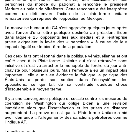
personnes du monde du patronat a rencontré le président
Maduro au palais de Miraflores. Cette rencontre a été interprétée
comme un défi envers l’action de la plate-forme unitaire
remastérisée qui représente l’opposition au Mexique.
La mauvaise humeur du G4 s’est aggravée quelques jours après
avec l’envoi d’une lettre publique destinée au président Biden
dans laquelle 25 opposants liés aux médias et à l’entreprise
privée exigeaient la levée des « sanctions » à cause de leur
impact négatif sur le bien-être de la population.
Ces deux faits ont résonné dans la politique vénézuélienne et ont
coûté cher à la Plate-forme Unitaire qui s’est retrouvée sans
initiative et s’est vu arracher le monopole de l’ordre du jour anti-
chaviste pour plusieurs jours. Mais l’émeute a eu un impact plus
important : elle a mis en évidence le fait que la politique des
États-Unis a perdu son soutien dans l’écosystème des
oppositions, ce qui fait de sa continuité quelque chose
d’insoutenable à moyen terme.
Il y a une convergence politique et sociale contre les mesures de
coercition de Washington qui oblige Biden à une révision
immédiate alors que l’insatisfaction et les prises de distance
augmentent. La preuve en est que la Plate-forme Unitaire a nié
avoir demandé « l’allégement» des sanctions pétrolières comme
l’indique AP.
Tumulte au parti