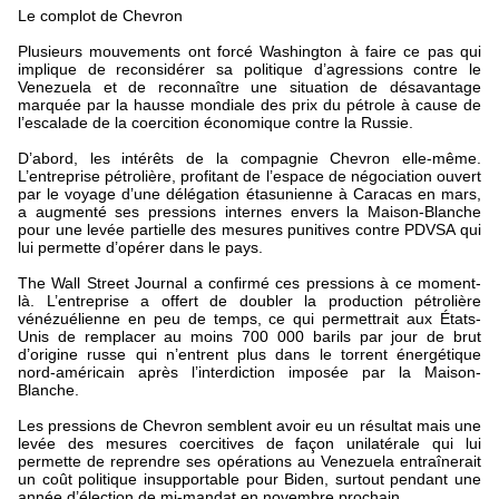
Le complot de Chevron
Plusieurs mouvements ont forcé Washington à faire ce pas qui
implique de reconsidérer sa politique d’agressions contre le
Venezuela et de reconnaître une situation de désavantage
marquée par la hausse mondiale des prix du pétrole à cause de
l’escalade de la coercition économique contre la Russie.
D’abord, les intérêts de la compagnie Chevron elle-même.
L’entreprise pétrolière, profitant de l’espace de négociation ouvert
par le voyage d’une délégation étasunienne à Caracas en mars,
a augmenté ses pressions internes envers la Maison-Blanche
pour une levée partielle des mesures punitives contre PDVSA qui
lui permette d’opérer dans le pays.
The Wall Street Journal a confirmé ces pressions à ce moment-
là. L’entreprise a offert de doubler la production pétrolière
vénézuélienne en peu de temps, ce qui permettrait aux États-
Unis de remplacer au moins 700 000 barils par jour de brut
d’origine russe qui n’entrent plus dans le torrent énergétique
nord-américain après l’interdiction imposée par la Maison-
Blanche.
Les pressions de Chevron semblent avoir eu un résultat mais une
levée des mesures coercitives de façon unilatérale qui lui
permette de reprendre ses opérations au Venezuela entraînerait
un coût politique insupportable pour Biden, surtout pendant une
année d’élection de mi-mandat en novembre prochain.