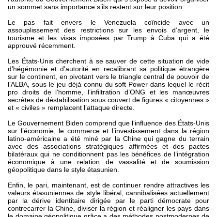
un sommet sans importance s’ils restent sur leur position.
Le pas fait envers le Venezuela coïncide avec un
assouplissement des restrictions sur les envois d’argent, le
tourisme et les visas imposées par Trump à Cuba qui a été
approuvé récemment.
Les États-Unis cherchent à se sauver de cette situation de vide
d’hégémonie et d’autorité en recalibrant sa politique étrangère
sur le continent, en pivotant vers le triangle central de pouvoir de
l’ALBA, sous le jeu déjà connu du soft Power dans lequel le récit
pro droits de l’homme, l’infiltration d’ONG et les manœuvres
secrètes de déstabilisation sous couvert de figures « citoyennes »
et « civiles » remplacent l’attaque directe.
Le Gouvernement Biden comprend que l’influence des États-Unis
sur l’économie, le commerce et l’investissement dans la région
latino-américaine a été miné par la Chine qui gagne du terrain
avec des associations stratégiques affirmées et des pactes
bilatéraux qui ne conditionnent pas les bénéfices de l’intégration
économique à une relation de vassalité et de soumission
géopolitique dans le style étasunien.
Enfin, le pari, maintenant, est de continuer rendre attractives les
valeurs étasuniennes de style libéral, cannibalisées actuellement
par la dérive identitaire dirigée par le parti démocrate pour
contrecarrer la Chine, diviser la région et réaligner les pays dans
le domaine géopolitique grâce a des méthodes postmodernes de