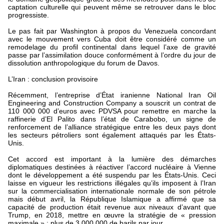
captation culturelle qui peuvent même se retrouver dans le bloc
progressiste.
Le pas fait par Washington à propos du Venezuela concordant
avec le mouvement vers Cuba doit être considéré comme un
remodelage du profil continental dans lequel l’axe de gravité
passe par l’assimilation douce conformément à l’ordre du jour de
dissolution anthropologique du forum de Davos.
L’Iran : conclusion provisoire
Récemment, l’entreprise d’État iranienne National Iran Oil
Engineering and Construction Company a souscrit un contrat de
110 000 000 d’euros avec PDVSA pour remettre en marche la
raffinerie d’El Palito dans l’état de Carabobo, un signe de
renforcement de l’alliance stratégique entre les deux pays dont
les secteurs pétroliers sont également attaqués par les États-
Unis.
Cet accord est important à la lumière des démarches
diplomatiques destinées à réactiver l’accord nucléaire à Vienne
dont le développement a été suspendu par les États-Unis. Ceci
laisse en vigueur les restrictions illégales qu’ils imposent à l’Iran
sur la commercialisation internationale normale de son pétrole
mais début avril, la République Islamique a affirmé que sa
capacité de production était revenue aux niveaux d’avant que
Trump, en 2018, mettre en œuvre la stratégie de « pression
maximale » : plus de 3 000 000 de barils par jour.