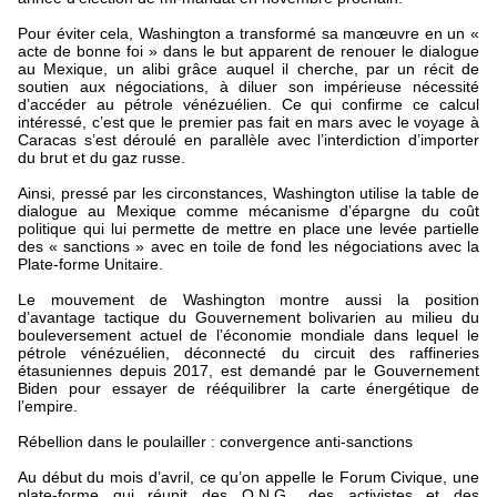
Pour éviter cela, Washington a transformé sa manœuvre en un «
acte de bonne foi » dans le but apparent de renouer le dialogue
au Mexique, un alibi grâce auquel il cherche, par un récit de
soutien aux négociations, à diluer son impérieuse nécessité
d’accéder au pétrole vénézuélien. Ce qui confirme ce calcul
intéressé, c’est que le premier pas fait en mars avec le voyage à
Caracas s’est déroulé en parallèle avec l’interdiction d’importer
du brut et du gaz russe.
Ainsi, pressé par les circonstances, Washington utilise la table de
dialogue au Mexique comme mécanisme d’épargne du coût
politique qui lui permette de mettre en place une levée partielle
des « sanctions » avec en toile de fond les négociations avec la
Plate-forme Unitaire.
Le mouvement de Washington montre aussi la position
d’avantage tactique du Gouvernement bolivarien au milieu du
bouleversement actuel de l’économie mondiale dans lequel le
pétrole vénézuélien, déconnecté du circuit des raffineries
étasuniennes depuis 2017, est demandé par le Gouvernement
Biden pour essayer de rééquilibrer la carte énergétique de
l’empire.
Rébellion dans le poulailler : convergence anti-sanctions
Au début du mois d’avril, ce qu’on appelle le Forum Civique, une
plate-forme qui réunit des O.N.G., des activistes et des