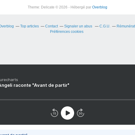
Theme: Delicate © 2026 - Hébergé par
Overblog
 Overblog
Top articles
Contact
Signaler un abus
C.G.U.
Rémunérati
Préférences cookies
Purecharts
ngeli raconte "Avant de partir"