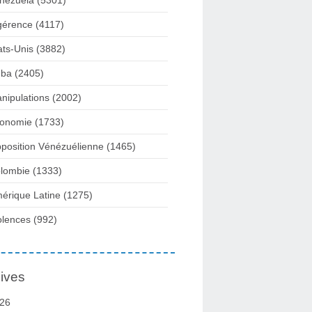
nezuela
(5301)
gérence
(4117)
ats-Unis
(3882)
ba
(2405)
nipulations
(2002)
onomie
(1733)
position Vénézuélienne
(1465)
lombie
(1333)
érique Latine
(1275)
olences
(992)
ives
26