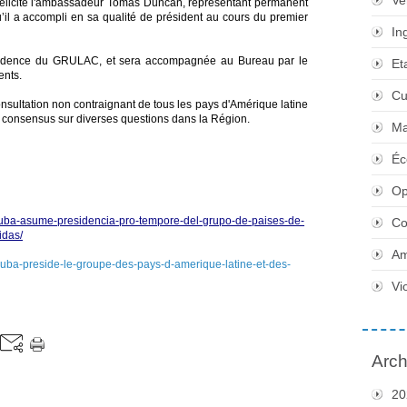
Ve
élicité l'ambassadeur Tomás Duncan, représentant permanent
il a accompli en sa qualité de président au cours du premier
In
ésidence du GRULAC, et sera accompagnée au Bureau par le
Et
ents.
Cu
ultation non contraignant de tous les pays d'Amérique latine
un consensus sur diverses questions dans la Région.
Ma
Éc
Op
cuba-asume-presidencia-pro-tempore-del-grupo-de-paises-de-
Co
idas/
Am
-cuba-preside-le-groupe-des-pays-d-amerique-latine-et-des-
Vi
Arch
20