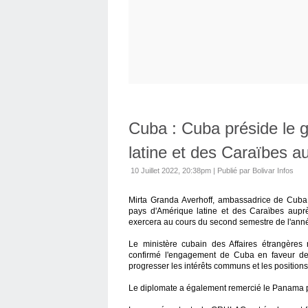
Cuba : Cuba préside le 
latine et des Caraïbes a
10 Juillet 2022, 20:38pm
|
Publié par Bolivar Infos
Mirta Granda Averhoff, ambassadrice de Cuba
pays d'Amérique latine et des Caraïbes aupr
exercera au cours du second semestre de l'ann
Le ministère cubain des Affaires étrangères
confirmé l'engagement de Cuba en faveur de l'
progresser les intérêts communs et les positio
Le diplomate a également remercié le Panama pou