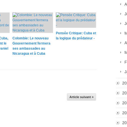
A
J
J
M
Pensée Critique: Cuba et
Cuba,
Colombie: Le nouveau
la logique du prédateur -
A
nt le
Gouvernement fermera
aniel
ses ambassades au
M
Nicaragua et à Cuba
F
J
20
20
Article suivant »
20
20
20