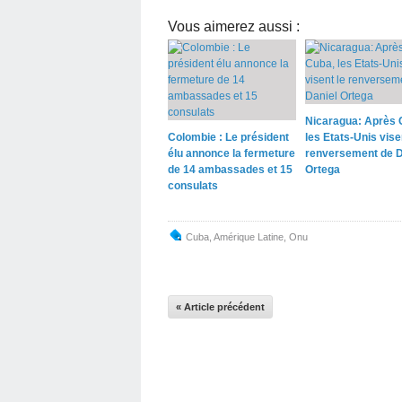
Vous aimerez aussi :
Nicaragua: Après 
Colombie : Le président
les Etats-Unis vise
élu annonce la fermeture
renversement de D
de 14 ambassades et 15
Ortega
consulats
Cuba
,
Amérique Latine
,
Onu
« Article précédent