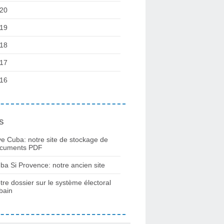
20
19
18
17
16
s
ve Cuba: notre site de stockage de
cuments PDF
ba Si Provence: notre ancien site
tre dossier sur le système électoral
bain