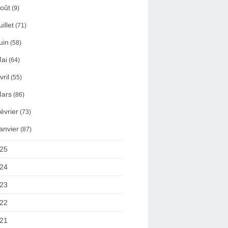
oût
(9)
uillet
(71)
uin
(58)
ai
(64)
vril
(55)
ars
(86)
évrier
(73)
anvier
(87)
25
24
23
22
21