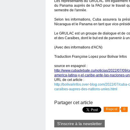
Les représentants du GRULAC ont également f
du Panama auprès de la FAO pour le travail qu’
semestre de l'année.
Selon les informations, Cuba assurera la pr
Nicaragua et le Panama en tant que vice-présid
Le GRULAC est un groupe de dialogue et de cons
et des Caraïbes, dont le but est de parvenir à 
(Avec des informations d'ACN)
Traduction Françoise Lopez pour Bolivar Infos
source en espagnol :
http://www.cubadebate.cu/noticias/2022/07/09/
america-latina-y-el-caribe-ante-las-naciones-un
URL de cet article :
http://bolivarinfos.over-blog.com/2022/07/cuba
caraibes-aupres-des-nations-unies.html
Partager cet article
Repost
0
S'inscrire à la newsletter