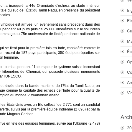
Ve
odi, a inauguré la 44e Olympiade d'échecs au stade intérieur
In
itale du sud de l'État du Tamil Nadu, en présence du président
ocales.
Et
olympique est arrivée, un événement sans précédent dans des
 pendant 40 jours plus de 25 000 kilomètres sur le sol indien
Cu
 hommage au 75e anniversaire de l'indépendance nationale de
Ma
qui se tient pour la première fois en Inde, considéré comme le
Éc
i un record de 187 pays participants, 350 équipes réparties sur
on féminine.
Op
à ce combat pendant 11 tours pour le système suisse inconstant
0 kilomètres de Chennai, qui possède plusieurs monuments
Co
par l'UNESCO.
Am
 située dans la bande maritime de l'État du Tamil Nadu, en
ue comme la capitale des échecs de l'Inde pour la qualité de
Vi
champion du monde Viswanathan Anand.
les États-Unis avec un Elo collectif de 2 771 sont un candidat
verte, suivis par la première équipe indienne (2 696) et par la
monde Magnus Carlsen.
Arch
ive en tête des équipes féminines, suivie par l'Ukraine (2 478)
20