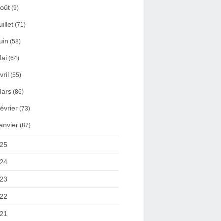
oût
(9)
uillet
(71)
uin
(58)
ai
(64)
vril
(55)
ars
(86)
évrier
(73)
anvier
(87)
25
24
23
22
21