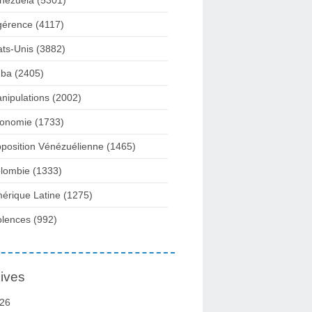
nezuela
(5301)
gérence
(4117)
ats-Unis
(3882)
ba
(2405)
nipulations
(2002)
onomie
(1733)
position Vénézuélienne
(1465)
lombie
(1333)
érique Latine
(1275)
olences
(992)
ives
26