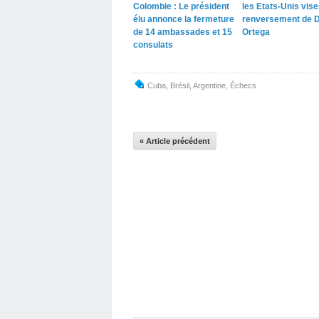
Colombie : Le président
les Etats-Unis vise
élu annonce la fermeture
renversement de D
de 14 ambassades et 15
Ortega
consulats
Cuba
,
Brésil
,
Argentine
,
Échecs
« Article précédent