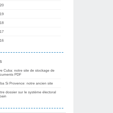
20
19
18
17
16
s
ve Cuba: notre site de stockage de
cuments PDF
ba Si Provence: notre ancien site
tre dossier sur le système électoral
bain