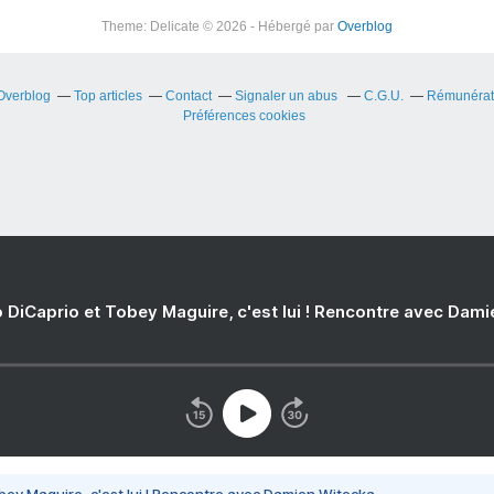
Theme: Delicate © 2026 - Hébergé par
Overblog
 Overblog
Top articles
Contact
Signaler un abus
C.G.U.
Rémunérati
Préférences cookies
 DiCaprio et Tobey Maguire, c'est lui ! Rencontre avec Dam