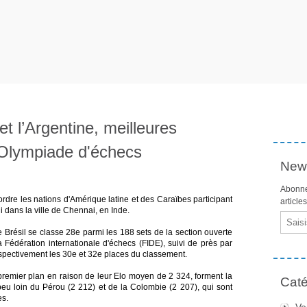
et l’Argentine, meilleures
l'Olympiade d'échecs
News
Abonne
ordre les nations d'Amérique latine et des Caraïbes participant
article
 dans la ville de Chennai, en Inde.
Email
le Brésil se classe 28e parmi les 188 sets de la section ouverte
 Fédération internationale d'échecs (FIDE), suivi de près par
espectivement les 30e et 32e places du classement.
emier plan en raison de leur Elo moyen de 2 324, forment la
Caté
eu loin du Pérou (2 212) et de la Colombie (2 207), qui sont
es.