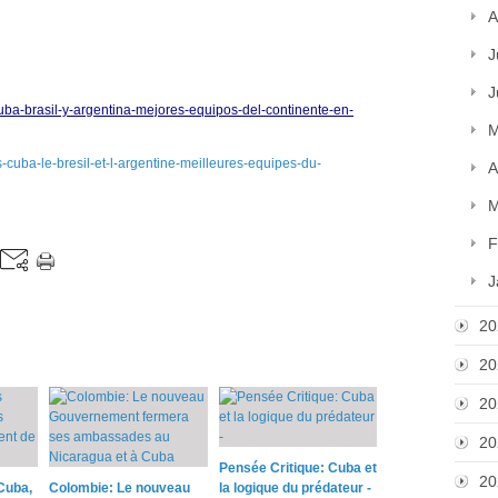
A
J
J
uba-brasil-y-argentina-mejores-equipos-del-continente-en-
M
s-cuba-le-bresil-et-l-argentine-meilleures-equipes-du-
A
M
F
J
20
20
20
20
Pensée Critique: Cuba et
20
Cuba,
Colombie: Le nouveau
la logique du prédateur -