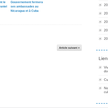
nt le
Gouvernement fermera
20
aniel
ses ambassades au
Nicaragua et à Cuba
20
20
20
20
Article suivant »
Lien
Vi
do
Cu
No
cu