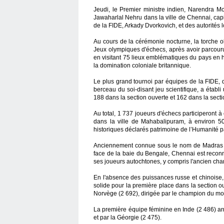
Jeudi, le Premier ministre indien, Narendra M
Jawaharlal Nehru dans la ville de Chennai, cap
de la FIDE, Arkady Dvorkovich, et des autorités l
Au cours de la cérémonie nocturne, la torche 
Jeux olympiques d'échecs, après avoir parcouru
en visitant 75 lieux emblématiques du pays en
la domination coloniale britannique.
Le plus grand tournoi par équipes de la FIDE, 
berceau du soi-disant jeu scientifique, a établ
188 dans la section ouverte et 162 dans la secti
Au total, 1 737 joueurs d'échecs participeront 
dans la ville de Mahabalipuram, à environ 5
historiques déclarés patrimoine de l’Humanité 
Anciennement connue sous le nom de Madras et
face de la baie du Bengale, Chennai est reconn
ses joueurs autochtones, y compris l'ancien 
En l'absence des puissances russe et chinoise, 
solide pour la première place dans la section ou
Norvège (2 692), dirigée par le champion du 
La première équipe féminine en Inde (2 486) arr
et par la Géorgie (2 475).