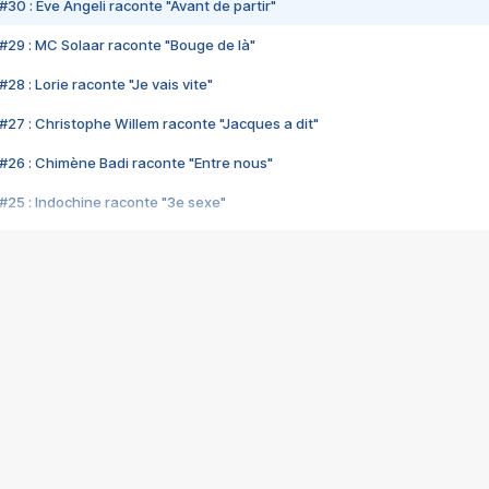
#30 : Eve Angeli raconte "Avant de partir"
#29 : MC Solaar raconte "Bouge de là"
28 : Lorie raconte "Je vais vite"
#27 : Christophe Willem raconte "Jacques a dit"
#26 : Chimène Badi raconte "Entre nous"
#25 : Indochine raconte "3e sexe"
#24 : Zaho raconte "C'est chelou"
#23 : Patrick Bruel raconte "Au café des délices"
#22 : Kyo raconte "Le chemin"
#21 : Nolwenn Leroy raconte "Cassé"
#20 : Patrick Hernandez raconte "Born to be alive"
#19 : Lorie raconte "Près de moi"
#18 : Michael Jones raconte "A nos actes manqués" (avec Jean-Jacque