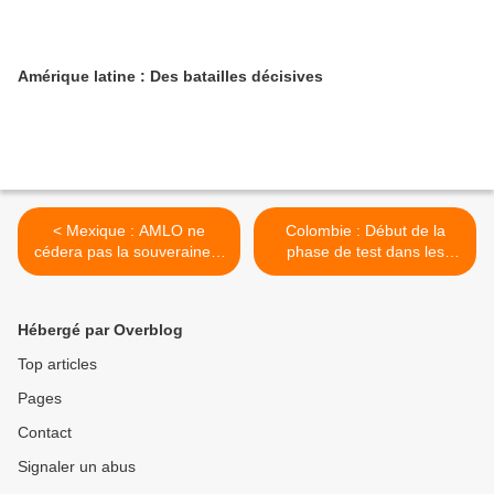
Amérique latine : Des batailles décisives
< Mexique : AMLO ne
Colombie : Début de la
cédera pas la souveraineté
phase de test dans les
face aux pressions du T–
relations entre Pétro et les
MEC
États-Unis >
Hébergé par Overblog
Top articles
Pages
Contact
Signaler un abus