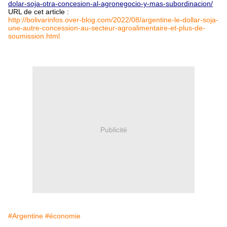
dolar-soja-otra-concesion-al-agronegocio-y-mas-subordinacion/
URL de cet article :
http://bolivarinfos.over-blog.com/2022/08/argentine-le-dollar-soja-
une-autre-concession-au-secteur-agroalimentaire-et-plus-de-
soumission.html
Publicité
#Argentine
#économie