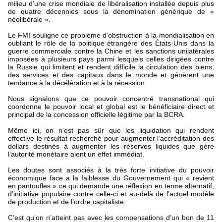
milieu d’une crise mondiale de libéralisation installée depuis plus
de quatre décennies sous la dénomination générique de «
néolibérale ».
Le FMI souligne ce problème d’obstruction à la mondialisation en
oubliant le rôle de la politique étrangère des États-Unis dans la
guerre commerciale contre la Chine et les sanctions unilatérales
imposées à plusieurs pays parmi lesquels celles dirigées contre
la Russie qui limitent et rendent difficile la circulation des biens,
des services et des capitaux dans le monde et génèrent une
tendance à la décélération et à la récession.
Nous signalons que ce pouvoir concentré transnational qui
coordonne le pouvoir local et global est le bénéficiaire direct et
principal de la concession officielle légitime par la BCRA.
Même ici, on n’est pas sûr que les liquidation qui rendent
effective le résultat recherché pour augmenter l’accréditation des
dollars destinés à augmenter les réserves liquides que gère
l’autorité monétaire aient un effet immédiat.
Les doutes sont associés à la très forte initiative du pouvoir
économique face a la faiblesse du Gouvernement qui « revient
en pantoufles » ce qui demande une réflexion en terme alternatif,
d’initiative populaire contre celle-ci et au-delà de l’actuel modèle
de production et de l’ordre capitaliste.
C’est qu’on n’atteint pas avec les compensations d’un bon de 11