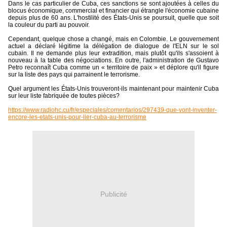
Dans le cas particulier de Cuba, ces sanctions se sont ajoutées à celles du
blocus économique, commercial et financier qui étrangle l'économie cubaine
depuis plus de 60 ans. L'hostilité des États-Unis se poursuit, quelle que soit
la couleur du parti au pouvoir.
Cependant, quelque chose a changé, mais en Colombie. Le gouvernement
actuel a déclaré légitime la délégation de dialogue de l'ELN sur le sol
cubain. Il ne demande plus leur extradition, mais plutôt qu'ils s'assoient à
nouveau à la table des négociations. En outre, l'administration de Gustavo
Petro reconnaît Cuba comme un « territoire de paix » et déplore qu'il figure
sur la liste des pays qui parrainent le terrorisme.
Quel argument les États-Unis trouveront-ils maintenant pour maintenir Cuba
sur leur liste fabriquée de toutes pièces?
https://www.radiohc.cu/fr/especiales/comentarios/297439-que-vont-inventer-
encore-les-etats-unis-pour-lier-cuba-au-terrorisme
Publicité