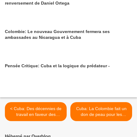
renversement de Daniel Ortega
Colombie: Le nouveau Gouvernement fermera ses
ambassades au Nicaragua et à Cuba
Pensée Critique: Cuba et la logique du prédateur -
< Cuba: Des décennies de
Cuba: La Colombie fait un
travail en faveur des
don de peau pour les
femmes
personnes brûlées dans
l'incendie à Matanzas >
Hébergé par Overblog