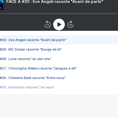
FACE A #30 : Eve Angeli raconte "Avant de partir"
#30 : Eve Angeli raconte "Avant de partir"
#29 : MC Solaar raconte "Bouge de là"
28 : Lorie raconte "Je vais vite"
#27 : Christophe Willem raconte "Jacques a dit"
#26 : Chimène Badi raconte "Entre nous"
#25 : Indochine raconte "3e sexe"
#24 : Zaho raconte "C'est chelou"
#23 : Patrick Bruel raconte "Au café des délices"
#22 : Kyo raconte "Le chemin"