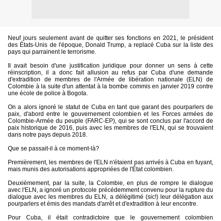
Neuf jours seulement avant de quitter ses fonctions en 2021, le président
des États-Unis de l'époque, Donald Trump, a replacé Cuba sur la liste des
pays qui parrainent le terrorisme.
Il avait besoin d'une justification juridique pour donner un sens à cette
réinscription, il a donc fait allusion au refus par Cuba d'une demande
d'extradition de membres de l'Armée de libération nationale (ELN) de
Colombie à la suite d'un attentat à la bombe commis en janvier 2019 contre
une école de police à Bogota.
On a alors ignoré le statut de Cuba en tant que garant des pourparlers de
paix, d'abord entre le gouvernement colombien et les Forces armées de
Colombie-Armée du peuple (FARC-EP), qui se sont conclus par l'accord de
paix historique de 2016, puis avec les membres de l'ELN, qui se trouvaient
dans notre pays depuis 2018.
Que se passait-il à ce moment-là?
Premièrement, les membres de l'ELN n'étaient pas arrivés à Cuba en fuyant,
mais munis des autorisations appropriées de l'État colombien.
Deuxièmement, par la suite, la Colombie, en plus de rompre le dialogue
avec l'ELN, a ignoré un protocole précédemment convenu pour la rupture du
dialogue avec les membres du ELN, a délégitimé (sic!) leur délégation aux
pourparlers et émis des mandats d'arrêt et d'extradition à leur encontre.
Pour Cuba, il était contradictoire que le gouvernement colombien