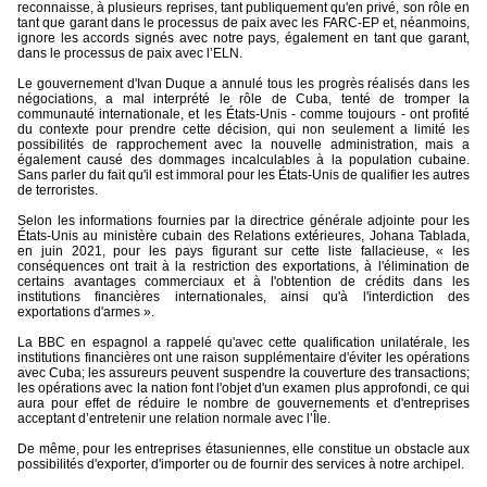
reconnaisse, à plusieurs reprises, tant publiquement qu'en privé, son rôle en
tant que garant dans le processus de paix avec les FARC-EP et, néanmoins,
ignore les accords signés avec notre pays, également en tant que garant,
dans le processus de paix avec l’ELN.
Le gouvernement d'Ivan Duque a annulé tous les progrès réalisés dans les
négociations, a mal interprété le rôle de Cuba, tenté de tromper la
communauté internationale, et les États-Unis - comme toujours - ont profité
du contexte pour prendre cette décision, qui non seulement a limité les
possibilités de rapprochement avec la nouvelle administration, mais a
également causé des dommages incalculables à la population cubaine.
Sans parler du fait qu'il est immoral pour les États-Unis de qualifier les autres
de terroristes.
Selon les informations fournies par la directrice générale adjointe pour les
États-Unis au ministère cubain des Relations extérieures, Johana Tablada,
en juin 2021, pour les pays figurant sur cette liste fallacieuse, « les
conséquences ont trait à la restriction des exportations, à l'élimination de
certains avantages commerciaux et à l'obtention de crédits dans les
institutions financières internationales, ainsi qu'à l'interdiction des
exportations d'armes ».
La BBC en espagnol a rappelé qu'avec cette qualification unilatérale, les
institutions financières ont une raison supplémentaire d'éviter les opérations
avec Cuba; les assureurs peuvent suspendre la couverture des transactions;
les opérations avec la nation font l'objet d'un examen plus approfondi, ce qui
aura pour effet de réduire le nombre de gouvernements et d'entreprises
acceptant d’entretenir une relation normale avec l’Île.
De même, pour les entreprises étasuniennes, elle constitue un obstacle aux
possibilités d'exporter, d'importer ou de fournir des services à notre archipel.