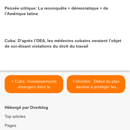
Pensée critique: La reconquête « démocratique » de
l’Amérique latine
Cuba: D’après l’OEA, les médecins cubains seraient l’objet
de soi-disant violations du droit du travail
< Cuba: Investissements
Colombie: Début du plan
étrangers dans le
destiné à protéger les
commerce de gros et de
dirigeants sociaux >
détail
Hébergé par Overblog
Top articles
Pages