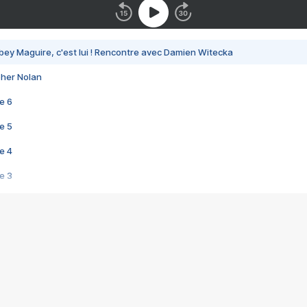
bey Maguire, c'est lui ! Rencontre avec Damien Witecka
pher Nolan
e 6
e 5
e 4
e 3
s créatrices de la VF !
e 2
e 1
e Mektoub My Love arrive enfin ! Rencontre avec Shaïn Boumedine et Sal
i : après Toni en famille