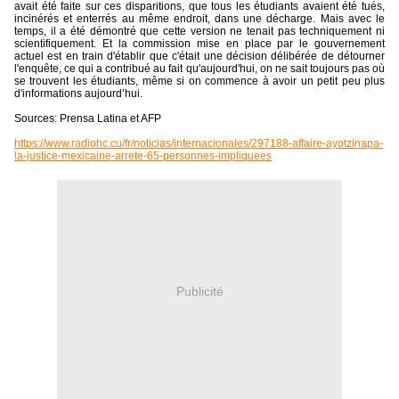
avait été faite sur ces disparitions, que tous les étudiants avaient été tués,
incinérés et enterrés au même endroit, dans une décharge. Mais avec le
temps, il a été démontré que cette version ne tenait pas techniquement ni
scientifiquement. Et la commission mise en place par le gouvernement
actuel est en train d'établir que c'était une décision délibérée de détourner
l'enquête, ce qui a contribué au fait qu'aujourd'hui, on ne sait toujours pas où
se trouvent les étudiants, même si on commence à avoir un petit peu plus
d'informations aujourd’hui.
Sources: Prensa Latina et AFP
https://www.radiohc.cu/fr/noticias/internacionales/297188-affaire-ayotzinapa-
la-justice-mexicaine-arrete-65-personnes-impliquees
Publicité