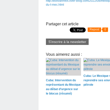
http://bolivarinfos.over-blog.com/2022/08/mexi
du-t-mec.html
Partager cet article
Repost
0
S'inscrire à la newsletter
Vous aimerez aussi :
Cuba: Le Mexique 
Cuba: Intervention du
reprendre ses env
représentant du Mexique
pétrole
au débat d’urgence sur
le blocus (résumé)