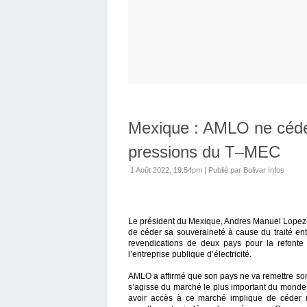
Mexique : AMLO ne céder
pressions du T–MEC
1 Août 2022, 19:54pm
|
Publié par Bolivar Infos
Le président du Mexique, Andres Manuel Lopez 
de céder sa souveraineté à cause du traité ent
revendications de deux pays pour la refonte 
l’entreprise publique d’électricité.
AMLO a affirmé que son pays ne va remettre so
s’agisse du marché le plus important du monde 
avoir accès à ce marché implique de céder n