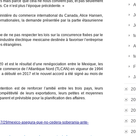
 mais parce que cela ne nous convient pas, et pas seulement
A
s. Ce n’est plus l’époque précédente. »
J
nistère du commerce international du Canada, Alice Hansen,
ternationales, la demande présentée par la partie étasunienne
J
 de ne pas respecter les lois sur la concurrence fixées par le
M
industrie électrique mexicaine destinée à favoriser l’entreprise
es étrangères.
A
M
20 et est le résultat d’une renégociation entre le Mexique, les
F
libre commerce de l’Atlantique Nord (TLCAN) en vigueur de 1994
 a débuté en 2017 et le nouvel accord a été signé au mois de
J
ention est de renforcer l’amitié entre les trois pays, leurs
20
mpétitivité de leurs exportations, leurs petites et moyennes
sparent et prévisible pour la planification des affaires.
20
20
20
07/29/mexico-asegura-que-no-cedera-soberania-ante-
20