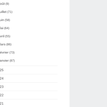
oût
(9)
uillet
(71)
uin
(58)
ai
(64)
vril
(55)
ars
(86)
évrier
(73)
anvier
(87)
25
24
23
22
21