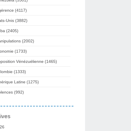
nezuela
(5301)
gérence
(4117)
ats-Unis
(3882)
ba
(2405)
nipulations
(2002)
onomie
(1733)
position Vénézuélienne
(1465)
lombie
(1333)
érique Latine
(1275)
olences
(992)
ives
26