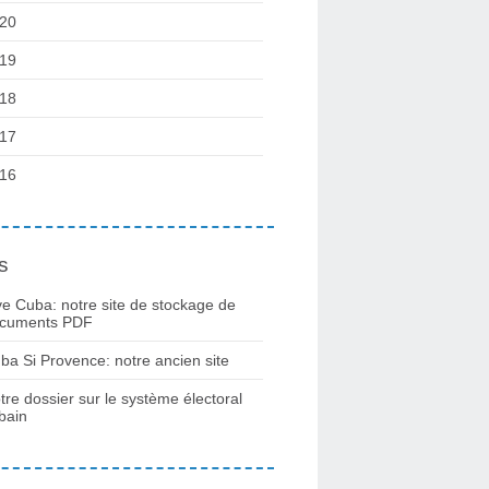
20
19
18
17
16
s
ve Cuba: notre site de stockage de
cuments PDF
ba Si Provence: notre ancien site
tre dossier sur le système électoral
bain