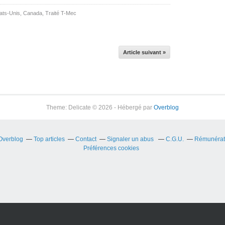
ats-Unis
,
Canada
,
Traité T-Mec
Article suivant »
Theme: Delicate © 2026 - Hébergé par
Overblog
 Overblog
Top articles
Contact
Signaler un abus
C.G.U.
Rémunérati
Préférences cookies