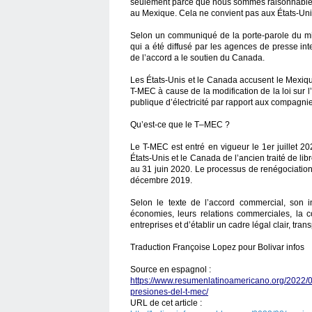
seulement parce que nous sommes raisonnables
au Mexique. Cela ne convient pas aux États-Uni
Selon un communiqué de la porte-parole du mi
qui a été diffusé par les agences de presse in
de l’accord a le soutien du Canada.
Les États-Unis et le Canada accusent le Mexique
T-MEC à cause de la modification de la loi sur l’
publique d’électricité par rapport aux compagni
Qu’est-ce que le T–MEC ?
Le T-MEC est entré en vigueur le 1er juillet 20
États-Unis et le Canada de l’ancien traité de 
au 31 juin 2020. Le processus de renégociation
décembre 2019.
Selon le texte de l’accord commercial, son int
économies, leurs relations commerciales, la co
entreprises et d’établir un cadre légal clair, tran
Traduction Françoise Lopez pour Bolivar infos
Source en espagnol :
https://www.resumenlatinoamericano.org/2022/
presiones-del-t-mec/
URL de cet article :