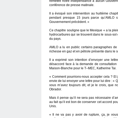
remettre notre indépendance à aucun Gouverne
conférence de presse matinale.
Il a évoqué son intervention au huitième chapi
pendant presque 15 jours parce qu’AMLO s’o
Gouvernement précédent. »
Ce chapitre souligne que le Mexique « a la plei
hydrocarbures qui se trouvent dans le sous-sol du
du pays.
AMLO a lu en public certains paragraphes de ce
richesse en gaz et en pétrole présente dans le 
Il a exprimé son intention d’envoyer une let
désaccord face à la demande de consultation 
Maison-Blanche pour le T–MEC, Katherine Tai.
« Comment pourrions-nous accepter cela ? Et je
envie de lui envoyer une lettre pour lui dire : «
vous m’avez toujours dit, et je le crois, que n
Obrador.
Mais il pense qu’il ne sera pas nécessaire d’a
au fait qu’il est bon de conserver cet accord pour
Unis.
« Il ne va pas y avoir de rupture, ça, je vous