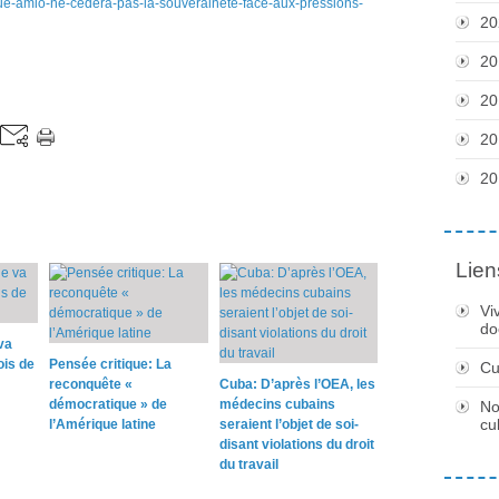
que-amlo-ne-cedera-pas-la-souverainete-face-aux-pressions-
20
20
20
20
20
Lien
Vi
do
va
ois de
Pensée critique: La
Cu
reconquête «
Cuba: D’après l’OEA, les
démocratique » de
médecins cubains
No
cu
l’Amérique latine
seraient l’objet de soi-
disant violations du droit
du travail