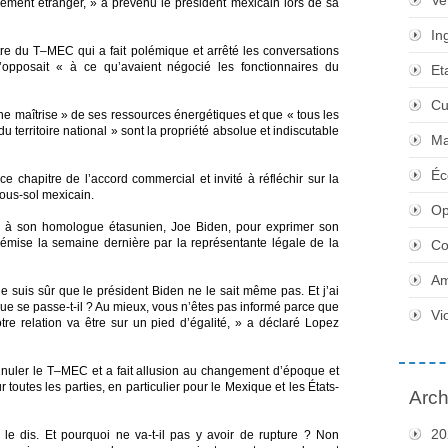
Ve
ment étranger, » a prévenu le président mexicain lors de sa
In
tre du T–MEC qui a fait polémique et arrêté les conversations
pposait « à ce qu’avaient négocié les fonctionnaires du
Et
Cu
ne maîtrise » de ses ressources énergétiques et que « tous les
 territoire national » sont la propriété absolue et indiscutable
Ma
Éc
 chapitre de l’accord commercial et invité à réfléchir sur la
sous-sol mexicain.
Op
tre à son homologue étasunien, Joe Biden, pour exprimer son
émise la semaine dernière par la représentante légale de la
Co
Am
 suis sûr que le président Biden ne le sait même pas. Et j’ai
 Que se passe-t-il ? Au mieux, vous n’êtes pas informé parce que
Vi
otre relation va être sur un pied d’égalité, » a déclaré Lopez
nnuler le T–MEC et a fait allusion au changement d’époque et
 toutes les parties, en particulier pour le Mexique et les États-
Arch
20
 le dis. Et pourquoi ne va-t-il pas y avoir de rupture ? Non