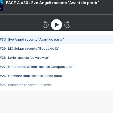
FACE A #30 : Eve Angeli raconte "Avant de partir"
#30 : Eve Angeli raconte "Avant de partir"
#29 : MC Solaar raconte "Bouge de là"
28 : Lorie raconte "Je vais vite"
#27 : Christophe Willem raconte "Jacques a dit"
#26 : Chimène Badi raconte "Entre nous"
#25 : Indochine raconte "3e sexe"
#24 : Zaho raconte "C'est chelou"
#23 : Patrick Bruel raconte "Au café des délices"
#22 : Kyo raconte "Le chemin"