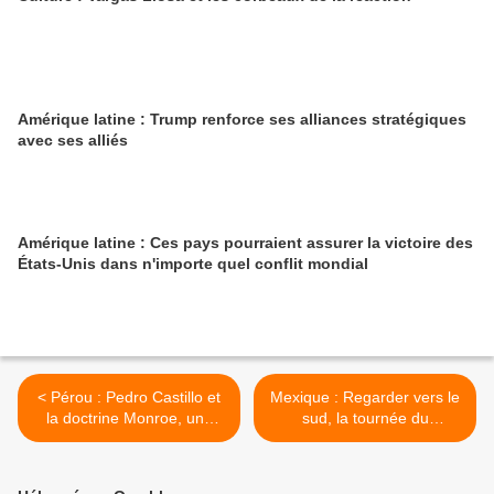
Amérique latine : Trump renforce ses alliances stratégiques
avec ses alliés
Amérique latine : Ces pays pourraient assurer la victoire des
États-Unis dans n'importe quel conflit mondial
< Pérou : Pedro Castillo et
Mexique : Regarder vers le
la doctrine Monroe, une
sud, la tournée du
référence regrettable
chancelier mexicain au
Pérou en Bolivie et en
Colombie >