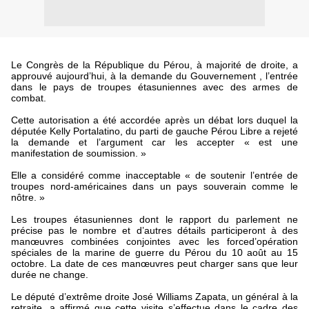
Le Congrès de la République du Pérou, à majorité de droite, a
approuvé aujourd’hui, à la demande du Gouvernement , l’entrée
dans le pays de troupes étasuniennes avec des armes de
combat.
Cette autorisation a été accordée après un débat lors duquel la
députée Kelly Portalatino, du parti de gauche Pérou Libre a rejeté
la demande et l’argument car les accepter « est une
manifestation de soumission. »
Elle a considéré comme inacceptable « de soutenir l’entrée de
troupes nord-américaines dans un pays souverain comme le
nôtre. »
Les troupes étasuniennes dont le rapport du parlement ne
précise pas le nombre et d’autres détails participeront à des
manœuvres combinées conjointes avec les forced’opération
spéciales de la marine de guerre du Pérou du 10 août au 15
octobre. La date de ces manœuvres peut charger sans que leur
durée ne change.
Le député d’extrême droite José Williams Zapata, un général à la
retraite, a affirmé que cette visite s’effectue dans le cadre des