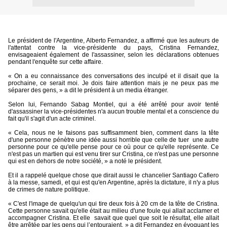
Le président de l'Argentine, Alberto Fernandez, a affirmé que les auteurs de
l'attentat contre la vice-présidente du pays, Cristina Fernandez,
envisageaient également de l'assassiner, selon les déclarations obtenues
pendant l'enquête sur cette affaire.
« On a eu connaissance des conversations des inculpé et il disait que la
prochaine, ce serait moi. Je dois faire attention mais je ne peux pas me
séparer des gens, » a dit le président à un media étranger.
Selon lui, Fernando Sabag Montiel, qui a été arrêté pour avoir tenté
d'assassiner la vice-présidentes n'a aucun trouble mental et a conscience du
fait qu'il s'agit d'un acte criminel.
« Cela, nous ne le faisons pas suffisamment bien, comment dans la tête
d'une personne pénètre une idée aussi horrible que celle de tuer
une autre
personne pour ce qu'elle pense pour ce où pour ce qu'elle représente. Ce
n'est pas un martien qui est venu tirer sur Cristina, ce n'est pas une personne
qui est en dehors de notre société, » a noté le président.
Et il a rappelé quelque chose que dirait aussi le chancelier Santiago Cafiero
à la messe, samedi, et qui est qu'en Argentine, après la dictature, il n'y a plus
de crimes de nature politique.
« C'est l'image de quelqu'un qui tire deux fois à 20 cm de la tête de Cristina.
Cette personne savait qu'elle était au milieu d'une foule qui allait acclamer et
accompagner Cristina. Et elle
savait que quel que soit le résultat, elle allait
être arrêtée par les gens qui l’entouraient, » a dit Fernandez en évoquant les