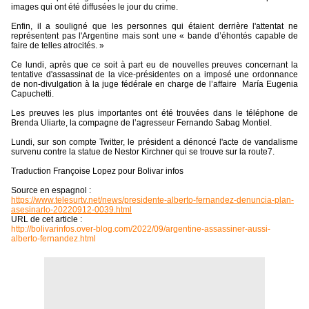
images qui ont été diffusées le jour du crime.
Enfin, il a souligné que les personnes qui étaient derrière l'attentat ne
représentent pas l'Argentine mais sont une « bande d’éhontés capable de
faire de telles atrocités. »
Ce lundi, après que ce soit à part eu de nouvelles preuves concernant la
tentative d'assassinat de la vice-présidentes on a imposé une ordonnance
de non-divulgation à la juge fédérale en charge de l’affaire
María Eugenia
Capuchetti.
Les preuves les plus importantes ont été trouvées dans le téléphone de
Brenda Uliarte, la compagne de l’agresseur Fernando Sabag Montiel.
Lundi, sur son compte Twitter, le président a dénoncé l'acte de vandalisme
survenu contre la statue de Nestor Kirchner qui se trouve sur la route7.
Traduction Françoise Lopez pour Bolivar infos
Source en espagnol :
https://www.telesurtv.net/news/presidente-alberto-fernandez-denuncia-plan-
asesinarlo-20220912-0039.html
URL de cet article :
http://bolivarinfos.over-blog.com/2022/09/argentine-assassiner-aussi-
alberto-fernandez.html