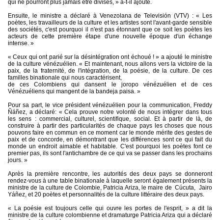
qui ne pourront plus jamais être divisés, » a-t-il ajouté.
Ensuite, le ministre a déclaré à Venezolana de Televisión (VTV) : « Les
poètes, les travailleurs de la culture et les artistes sont l'avant-garde sensible
des sociétés, c'est pourquoi il n'est pas étonnant que ce soit les poètes les
acteurs de cette première étape d'une nouvelle époque d'un échange
intense. »
« Ceux qui ont parié sur la désintégration ont échoué ! » a ajouté le ministre
de la culture vénézuélien. « Et maintenant, nous allons vers la victoire de la
paix, de la fraternité, de l'intégration, de la poésie, de la culture. De ces
familles binationale qui nous caractérisent,
de ces Colombiens qui dansent le joropo vénézuélien et de ces
Vénézuéliens qui mangent de la bandeja paisa. »
Pour sa part, le vice président vénézuélien pour la communication, Freddy
Ñáñez, a déclaré: « Cela prouve notre volonté de nous intégrer dans tous
les sens : commercial, culturel, scientifique, social. Et à partir de là, de
construire à partir des particularités de chaque pays les choses que nous
pouvons faire en commun en ce moment car le monde mérite des gestes de
paix et de concorde, en démontrant que les différences sont ce qui fait du
monde un endroit aimable et habitable. C'est pourquoi les poètes font ce
premier pas, ils sont l'antichambre de ce qui va se passer dans les prochains
jours. »
Après la première rencontre, les autorités des deux pays se donneront
rendez-vous à une table binationale à laquelle seront également présents la
ministre de la culture de Colombie, Patricia Ariza, le maire de
Cúcuta,
Jairo
Yáñez, et 20 poètes et personnalités de la culture littéraire des deux pays.
« La poésie est toujours celle qui ouvre les portes de l'esprit, » a dit la
ministre de la culture colombienne et dramaturge Patricia Ariza qui a déclaré