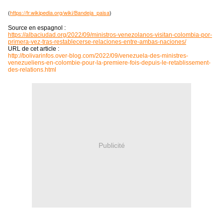
(
https://fr.wikipedia.org/wiki/Bandeja_paisa
)
Source en espagnol :
https://albaciudad.org/2022/09/ministros-venezolanos-visitan-colombia-por-
primera-vez-tras-restablecerse-relaciones-entre-ambas-naciones/
URL de cet article :
http://bolivarinfos.over-blog.com/2022/09/venezuela-des-ministres-
venezueliens-en-colombie-pour-la-premiere-fois-depuis-le-retablissement-
des-relations.html
Publicité