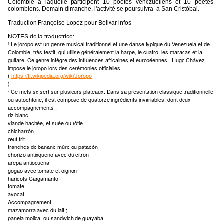
Colombie à laquelle participent 10 poètes vénézuéliens et 10 poètes
colombiens. Demain dimanche, l'activité se poursuivra
à San Cristóbal.
Traduction Françoise Lopez pour Bolivar infos
NOTES de la traductrice:
Le joropo est un genre musical traditionnel et une danse typique du Venezuela et de
1
Colombie, très festif, qui utilise généralement la harpe, le cuatro, les maracas et la
guitare. Ce genre intègre des influences africaines et européennes.
Hugo Chávez
impose le joropo lors des cérémonies officielles
(
https://fr.wikipedia.org/wiki/Joropo
)
Ce mets se sert sur plusieurs plateaux. Dans sa présentation classique traditionnelle
2
ou autochtone, il est composé de quatorze ingrédients invariables, dont deux
accompagnements :
riz blanc
viande hachée, et suée ou rôtie
chicharrón
œuf frit
tranches de banane mûre ou patacón
chorizo antioqueño avec du citron
arepa antioqueña
gogao avec tomate et oignon
haricots Cargamanto
tomate
avocat
Accompagnement
mazamorra avec du lait ;
panela molida, ou sandwich de guayaba