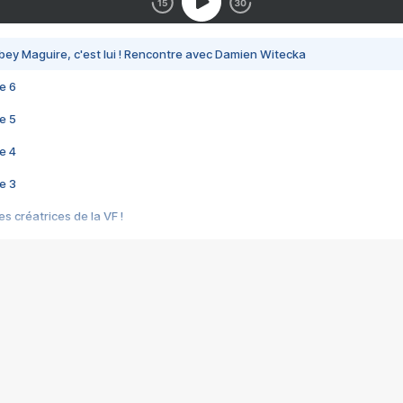
bey Maguire, c'est lui ! Rencontre avec Damien Witecka
e 6
e 5
e 4
e 3
s créatrices de la VF !
e 2
e 1
e Mektoub My Love arrive enfin ! Rencontre avec Shaïn Boumedine et Sal
i : après Toni en famille
elle réalise le bouleversant Dites lui que je l'aime