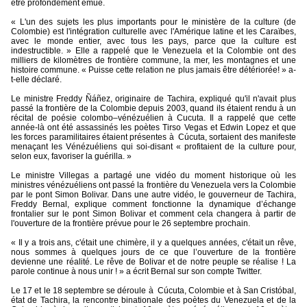
être profondément émue.
« L'un des sujets les plus importants pour le ministère de la culture (de
Colombie) est l'intégration culturelle avec l'Amérique latine et les Caraïbes,
avec le monde entier, avec tous les pays, parce que la culture est
indestructible. » Elle a rappelé que le Venezuela et la Colombie ont des
milliers de kilomètres de frontière commune, la mer, les montagnes et une
histoire commune. « Puisse cette relation ne plus jamais être détériorée! » a-
t-elle déclaré.
Le ministre Freddy Ñáñez, originaire de Tachira, expliqué qu'il n'avait plus
passé la frontière de la Colombie depuis 2003, quand ils étaient rendu à un
récital de poésie colombo–vénézuélien à Cucuta. Il a rappelé que cette
année-là ont été assassinés les poètes Tirso Vegas et Edwin Lopez et que
les forces paramilitaires étaient présentes à
Cúcuta, sortaient des manifeste
menaçant les Vénézuéliens qui soi-disant « profitaient de la culture pour,
selon eux, favoriser la guérilla. »
Le ministre Villegas a partagé une vidéo du moment historique où les
ministres vénézuéliens ont passé la frontière du Venezuela vers la Colombie
par le pont Simon Bolivar. Dans une autre vidéo, le gouverneur de Tachira,
Freddy Bernal, explique comment fonctionne la dynamique d’échange
frontalier sur le pont Simon Bolivar et comment cela changera à partir de
l'ouverture de la frontière prévue pour le 26 septembre prochain.
« Il y a trois ans, c'était une chimère, il y a quelques années, c'était un rêve,
nous sommes à quelques jours de ce que l’ouverture de la frontière
devienne une réalité. Le rêve de Bolivar et de notre peuple se réalise ! La
parole continue à nous unir ! » a écrit Bernal sur son compte Twitter.
Le 17 et le 18 septembre se déroule à
Cúcuta, Colombie et à San Cristóbal,
état de Tachira, la rencontre binationale des poètes du Venezuela et de la