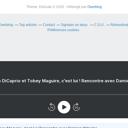
Theme: Delicate © 2026 - Hébergé par
Overblog
 Overblog
Top articles
Contact
Signaler un abus
C.G.U.
Rémunérati
Préférences cookies
 DiCaprio et Tobey Maguire, c'est lui ! Rencontre avec Dam