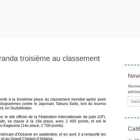
randa troisième au classement
News
Abonne
article
Email
nté à la troisième place du classement mondial après avoir
kilogrammes contre le Japonais Tatsuru Saito, lors du tournoi
t, en Ouzbékistan.
le site officiel de la Fédération internationale de judo (IJF).
ito, se classe à la 18e place, avec 2 400 points, et est le
ro Kageuma (14e place, 2 700 points).
Caté
icain d'Océanie en septembre, et en avril, il a remporté les
t et au Grand Chelem d’Antalya.