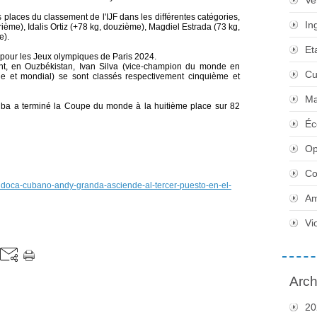
Ve
 places du classement de l'IJF dans les différentes catégories,
In
rième), Idalis Ortiz (+78 kg, douzième), Magdiel Estrada (73 kg,
e).
Et
 pour les Jeux olympiques de Paris 2024.
, en Ouzbékistan, Ivan Silva (vice-champion du monde en
Cu
que et mondial) se sont classés respectivement cinquième et
Ma
 Cuba a terminé la Coupe du monde à la huitième place sur 82
Éc
Op
Co
judoca-cubano-andy-granda-asciende-al-tercer-puesto-en-el-
Am
Vi
Arch
20