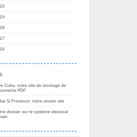
20
19
18
17
16
s
ve Cuba: notre site de stockage de
cuments PDF
ba Si Provence: notre ancien site
tre dossier sur le système électoral
bain