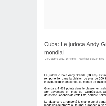
Cuba: Le judoca Andy G
mondial
28 Octobre 2022, 16:44pm
|
Publié par Bolivar Infos
Le judoka cubain Andy Granda (30 ans) est mo
remporté l'or dans la division de plus de 100 
individuel du championnat du monde de Tachken
Granda a 4 432 points dans le classement selon 
Son adversaire en finale de l'Ouzbékistan, Sa
deuxième Japonais de cette liste, derrière Koko
Le Matancero a remporté le championnat panamér
médailles de bronze au tournoi européen ouver