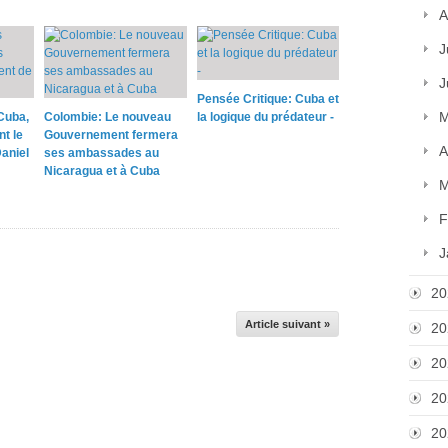
A
J
J
Pensée Critique: Cuba et
M
Cuba,
Colombie: Le nouveau
la logique du prédateur -
nt le
Gouvernement fermera
A
aniel
ses ambassades au
Nicaragua et à Cuba
M
F
J
20
Article suivant »
20
20
20
20