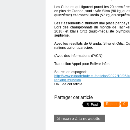
Les Cubains qui figurent parmi les 20 premières
en plus de Granda, sont : Iván Silva (90 kg, quat
quinzième) et Arnaes Odelín (57 kg, dix-septièm
Les classements distribuent une place par pays
Lors des championnats du monde de Tachkent
2018) et Idalis Ortiz (multi-médaliste olympi
septième.
Avec les résultats de Granda, Silva et Ortiz,
nations qui ont participé.
(Avec des informations d'ACN)
Traduction Appel pour Bolivar Infos
Source en espagnol:
http://www.cubadebate.cu/noticias/2022/10/26/
ranking-mundial/
URL de cet article:
Partager cet article
Repost
0
S'inscrire à la newsletter