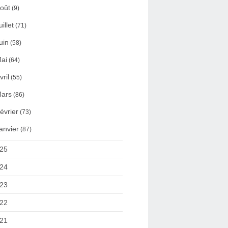
oût
(9)
uillet
(71)
uin
(58)
ai
(64)
vril
(55)
ars
(86)
évrier
(73)
anvier
(87)
25
24
23
22
21