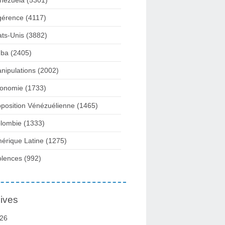
nezuela
(5301)
gérence
(4117)
ats-Unis
(3882)
ba
(2405)
nipulations
(2002)
onomie
(1733)
position Vénézuélienne
(1465)
lombie
(1333)
érique Latine
(1275)
olences
(992)
ives
26