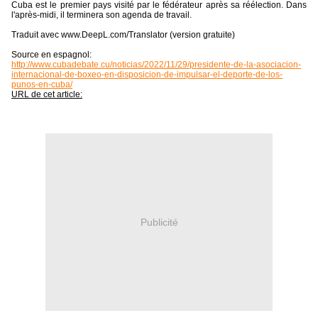
Cuba est le premier pays visité par le fédérateur après sa réélection. Dans
l'après-midi, il terminera son agenda de travail.
Traduit avec www.DeepL.com/Translator (version gratuite)
Source en espagnol:
http://www.cubadebate.cu/noticias/2022/11/29/presidente-de-la-asociacion-
internacional-de-boxeo-en-disposicion-de-impulsar-el-deporte-de-los-
punos-en-cuba/
URL de cet article:
Publicité