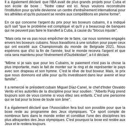
Il a également déclaré que l'IBA avait de plus grands projets pour Cuba et
son école de boxe : "Notre cœur est ici. Nous voulons reconstruire
l'institution pour qu'elle devienne un centre d'entraînement international pour
les athlètes et qu'ils puissent se rendre aux compétitions en pleine forme".
En ce qui concerne l'argent du prix pour les boxeurs cubains, il a indiqué
qu'il sait "que le problème est compliqué et qu'il y a beaucoup de banques
qui ne peuvent pas faire le transfert à Cuba, à cause du "blocus injuste".
"Mais cela ne va pas nous empêcher de le faire, car nous sommes engagés
envers les boxeurs cubains. Nous travaillons à une solution pour payer ceux
qui ont excellé aux Championnats du monde de Belgrade 2021. Nous
espérons que d'ici la fin de l'année, tout le monde recevra l'argent et que
cela sera maintenu pour l'événement d'Ouzbékistan", a-t-il déclaré.
"Même si je sais que pour les Cubains, le paiement n'est pas la chose la
plus importante, mais le fait de monter sur le ring et de représenter le pays
avec son drapeau et son hymne. C'est le rêve de tout boxeur. Mais, le prix
que nous donnons est utile pour qu'ils investissent dans leur avenir et leur
famille".
Il a remercié le président cubain Miguel Díaz-Canel, le chef d'Inder Osvaldo
Vento et les autorités de la discipline pour leur soutien : "Alberto Puig prend
toujours soin de vous comme si vous étiez ses enfants. C'est une personne
qui se bat pour la boxe de toute son âme".
Il a également déclaré que l'Association fera tout son possible pour que la
boxe reste au programme des Jeux olympiques. "Ce sport compte de
nombreux fans dans le monde entier et constitue l'une des disciplines les
plus attrayantes des Jeux olympiques. C'est pourquoi la boxe est restée aux
Jeux et le restera toujours.