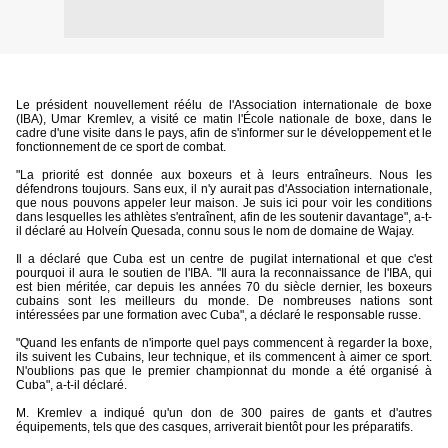
Le président nouvellement réélu de l'Association internationale de boxe
(IBA), Umar Kremlev, a visité ce matin l'École nationale de boxe, dans le
cadre d'une visite dans le pays, afin de s'informer sur le développement et le
fonctionnement de ce sport de combat.
"La priorité est donnée aux boxeurs et à leurs entraîneurs. Nous les
défendrons toujours. Sans eux, il n'y aurait pas d'Association internationale,
que nous pouvons appeler leur maison. Je suis ici pour voir les conditions
dans lesquelles les athlètes s'entraînent, afin de les soutenir davantage", a-t-
il déclaré au Holveín Quesada, connu sous le nom de domaine de Wajay.
Il a déclaré que Cuba est un centre de pugilat international et que c'est
pourquoi il aura le soutien de l'IBA. "Il aura la reconnaissance de l'IBA, qui
est bien méritée, car depuis les années 70 du siècle dernier, les boxeurs
cubains sont les meilleurs du monde. De nombreuses nations sont
intéressées par une formation avec Cuba", a déclaré le responsable russe.
"Quand les enfants de n'importe quel pays commencent à regarder la boxe,
ils suivent les Cubains, leur technique, et ils commencent à aimer ce sport.
N'oublions pas que le premier championnat du monde a été organisé à
Cuba", a-t-il déclaré.
M. Kremlev a indiqué qu'un don de 300 paires de gants et d'autres
équipements, tels que des casques, arriverait bientôt pour les préparatifs.