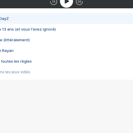
 DayZ
 a 13 ans (et vous l'avez ignoré)
e (littéralement)
im Rayan
 toutes les règles
s les jeux vidéo
us choquant de Rockstar ? - Le scandale BULLY
e plus moche de Steam
du RÊVE tourne au CAUCHEMAR
pendant 8 heures
it… à tort