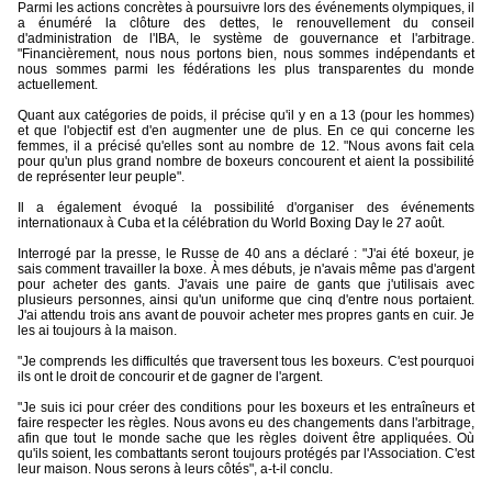
Parmi les actions concrètes à poursuivre lors des événements olympiques, il
a énuméré la clôture des dettes, le renouvellement du conseil
d'administration de l'IBA, le système de gouvernance et l'arbitrage.
"Financièrement, nous nous portons bien, nous sommes indépendants et
nous sommes parmi les fédérations les plus transparentes du monde
actuellement.
Quant aux catégories de poids, il précise qu'il y en a 13 (pour les hommes)
et que l'objectif est d'en augmenter une de plus. En ce qui concerne les
femmes, il a précisé qu'elles sont au nombre de 12. "Nous avons fait cela
pour qu'un plus grand nombre de boxeurs concourent et aient la possibilité
de représenter leur peuple".
Il a également évoqué la possibilité d'organiser des événements
internationaux à Cuba et la célébration du World Boxing Day le 27 août.
Interrogé par la presse, le Russe de 40 ans a déclaré : "J'ai été boxeur, je
sais comment travailler la boxe. À mes débuts, je n'avais même pas d'argent
pour acheter des gants. J'avais une paire de gants que j'utilisais avec
plusieurs personnes, ainsi qu'un uniforme que cinq d'entre nous portaient.
J'ai attendu trois ans avant de pouvoir acheter mes propres gants en cuir. Je
les ai toujours à la maison.
"Je comprends les difficultés que traversent tous les boxeurs. C'est pourquoi
ils ont le droit de concourir et de gagner de l'argent.
"Je suis ici pour créer des conditions pour les boxeurs et les entraîneurs et
faire respecter les règles. Nous avons eu des changements dans l'arbitrage,
afin que tout le monde sache que les règles doivent être appliquées. Où
qu'ils soient, les combattants seront toujours protégés par l'Association. C'est
leur maison. Nous serons à leurs côtés", a-t-il conclu.