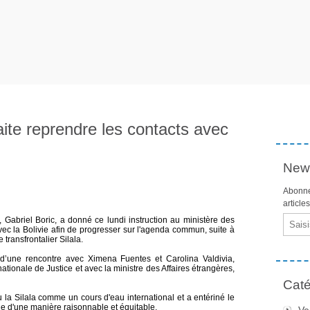
aite reprendre les contacts avec
News
Abonne
article
Email
 Gabriel Boric, a donné ce lundi instruction au ministère des
vec la Bolivie afin de progresser sur l'agenda commun, suite à
e transfrontalier Silala.
 d’une rencontre avec Ximena Fuentes et Carolina Valdivia,
ationale de Justice et avec la ministre des Affaires étrangères,
Caté
la Silala comme un cours d'eau international et a entériné le
age d'une manière raisonnable et équitable.