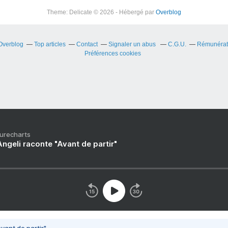
Theme: Delicate © 2026 - Hébergé par
Overblog
 Overblog
Top articles
Contact
Signaler un abus
C.G.U.
Rémunérati
Préférences cookies
Purecharts
ngeli raconte "Avant de partir"