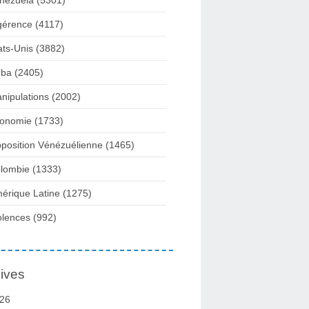
nezuela
(5301)
gérence
(4117)
ats-Unis
(3882)
ba
(2405)
nipulations
(2002)
onomie
(1733)
position Vénézuélienne
(1465)
lombie
(1333)
érique Latine
(1275)
olences
(992)
ives
26