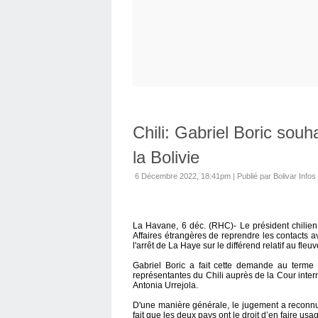
Chili: Gabriel Boric souh
la Bolivie
6 Décembre 2022, 18:41pm
|
Publié par Bolivar Infos
La Havane, 6 déc. (RHC)- Le président chilien,
Affaires étrangères de reprendre les contacts a
l'arrêt de La Haye sur le différend relatif au fleuv
Gabriel Boric a fait cette demande au terme
représentantes du Chili auprès de la Cour intern
Antonia Urrejola.
D'une manière générale, le jugement a reconnu 
fait que les deux pays ont le droit d’en faire us