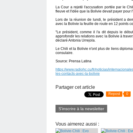
La Cour a rejeté l'accusation portée par le Chi
fleuve et l'idée que la Bolivie devait payer pour l
Lors de la réunion de lundi, le président a de
avec la Bolivie la feuille de route en 12 points
"Le président, comme il l'a dit depuis le débu
approfondir les relations avec la Bolivie à traver
déclaré Antonia Urrejola.
Le Chili et la Bolivie n'ont plus de liens diplo
consulaire.
Source: Prensa Latina
https://www.radiohc.cu/fr/noticias/internacional
les-contacts-avec-la-bolivie
Partager cet article
Repost
0
S'inscrire à la newsletter
Vous aimerez aussi :