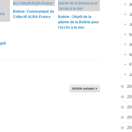
A
Bolivie: Communiqué du
J
Collectif ALBA-France
Bolivie : Dépôt de la
plainte de la Bolivie pour
J
l'accès à la mer
M
igné
A
M
F
J
20
Article suivant »
20
20
20
20