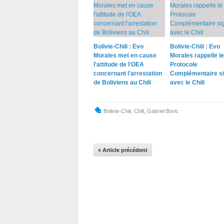
Bolivie-Chili : Evo
Bolivie-Chili : Evo
Morales met en cause
Morales rappelle le
l'attitude de l'OEA
Protocole
concernant l'arrestation
Complémentaire s
de Boliviens au Chili
avec le Chili
Bolivie-Chili
,
Chili
,
Gabriel Boric
« Article précédent