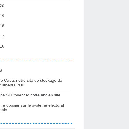
20
19
18
17
16
s
ve Cuba: notre site de stockage de
cuments PDF
ba Si Provence: notre ancien site
tre dossier sur le système électoral
bain