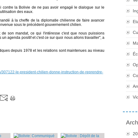
Ve
li contre la Bolivie de ne pas avoir engagé le dialogue sur le
In
'utilisation des eaux.
mandé à la cheffe de la diplomatie chilienne de faire avancer
Et
 convenue sous le précédent gouvernement chilien.
Cu
t de son mandat, ce qui l'intéresse c'est que nous puissions
s un agenda positif et c'est ce sur quoi nous allons travailler", a
Ma
matiques depuis 1978 et les relations sont maintenues au niveau
Éc
Op
es/307122-le-president-chilien-donne-instruction-de-reprendre-
Co
Am
Vi
Arch
20