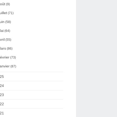
oût
(9)
uillet
(71)
uin
(58)
ai
(64)
vril
(55)
ars
(86)
évrier
(73)
anvier
(87)
25
24
23
22
21